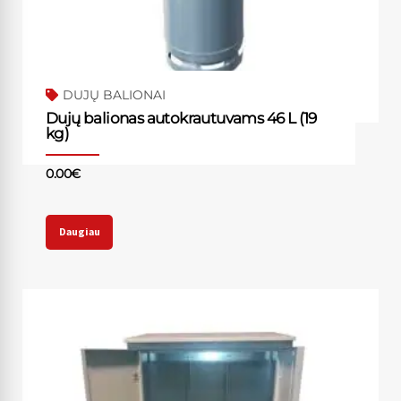
DUJŲ BALIONAI
Dujų balionas autokrautuvams 46 L (19
kg)
0.00
€
Daugiau