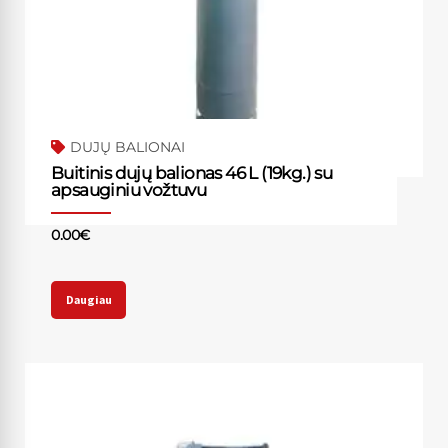
DUJŲ BALIONAI
Buitinis dujų balionas 46 L (19kg.) su
apsauginiu vožtuvu
0.00
€
Daugiau