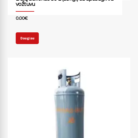
vožtuvu
0.00
€
Daugiau