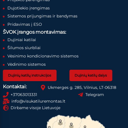
Dujotiekio įrengimas
Sistemos prijungimas ir bandymas
Pridavimas į ESO
ŠVOK įrangos montavimas:
Dujiniai katilai
Šilumos siurbliai
Vėsinimo kondicionavimo sistemos
Vėdinimo sistemos
Dujinių katilų instrukcijos
Dujinių katilų dalys
Kontaktai:
Ukmerges g. 285, Vilnius, LT-06318
+37063013331
Telegram
info@visukatiluremontas.lt
Dirbame visoje Lietuvoje