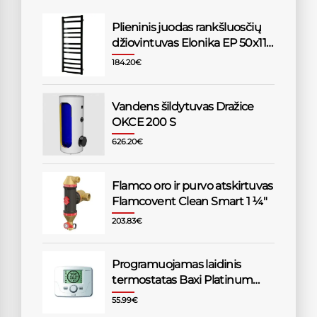
Plieninis juodas rankšluosčių
džiovintuvas Elonika EP 50x118
KLD
184.20
€
Vandens šildytuvas Dražice
OKCE 200 S
626.20
€
Flamco oro ir purvo atskirtuvas
Flamcovent Clean Smart 1 1⁄4"
203.83
€
Programuojamas laidinis
termostatas Baxi Platinum
katilams
55.99
€