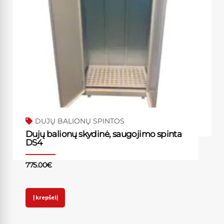
DUJŲ BALIONŲ SPINTOS
Dujų balionų skydinė, saugojimo spinta
DS4
775.00
€
Į krepšelį