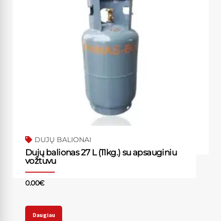
DUJŲ BALIONAI
Dujų balionas 27 L (11kg.) su apsauginiu
vožtuvu
0.00
€
Daugiau