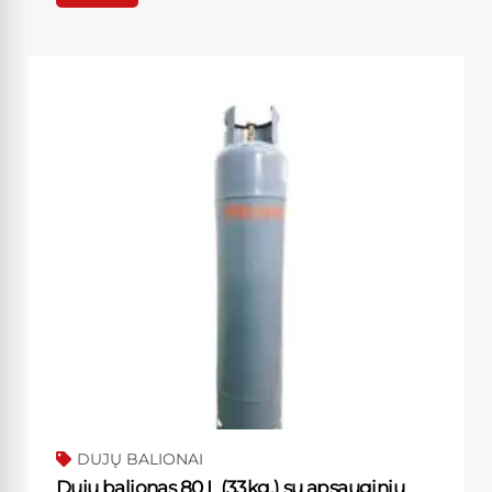
DUJŲ BALIONAI
Dujų balionas 80 L (33kg.) su apsauginiu