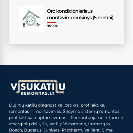
Oro kondicionieriaus
montavimo rinkinys (5 metrai)
95.00
€
Dujinių katilų diagnostika, patikra, profilaktika,
remontas ir montavimas. Šildymo sistemų remontas,
profilaktika ir aptarnavimas . Remontuojame ir turime
atsarginių dalių šių katilų: Viessmann, Immergas,
Bosch, Buderus, Junkers, Protherm, Vaillant, Sime,