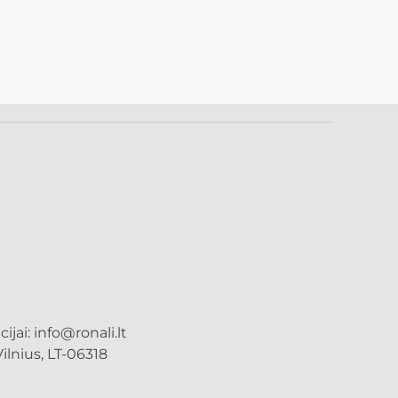
cijai:
info@ronali.lt
ilnius, LT-06318