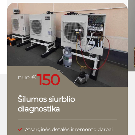
150
nuo €
Šilumos siurblio
diagnostika
Atsarginės detalės ir remonto darbai