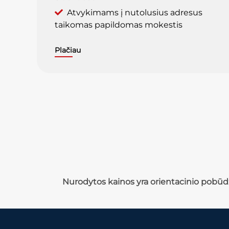
Atvykimams į nutolusius adresus
taikomas papildomas mokestis
Plačiau
Nurodytos kainos yra orientacinio pob
ūdž