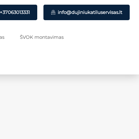
+37063013331
info@dujiniukatiluservisas.lt
as
ŠVOK montavimas