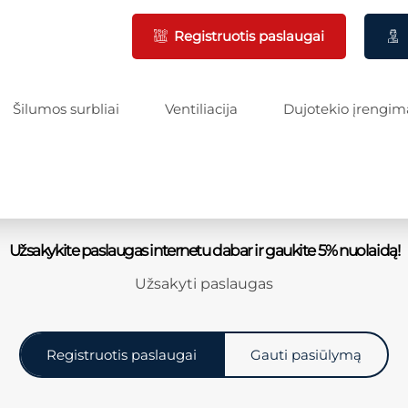
Registruotis paslaugai
Šilumos surbliai
Ventiliacija
Dujotekio įrengim
Užsakykite paslaugas internetu dabar ir gaukite 5% nuolaidą!
Užsakyti paslaugas
Registruotis paslaugai
Gauti pasiūlymą