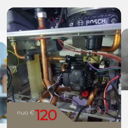
120
nuo €