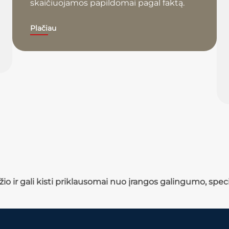
skaičiuojamos papildomai pagal faktą.
Plačiau
io ir
gali kisti priklausomai nuo įrangos galingumo, specia