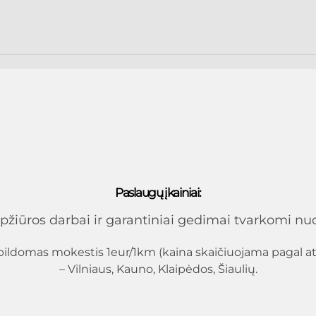
Paslaugų įkainiai:
pžiūros darbai ir garantiniai gedimai tvarkomi nuo
ildomas mokestis 1eur/1km (kaina skaičiuojama pagal at
– Vilniaus, Kauno, Klaipėdos, Šiaulių.