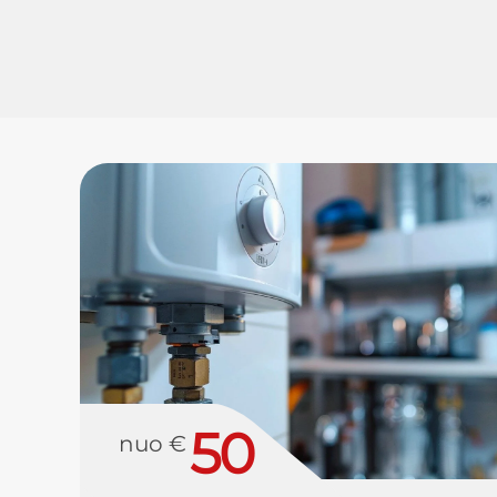
50
nuo €