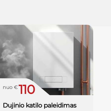
110
nuo €
Dujinio katilo paleidimas