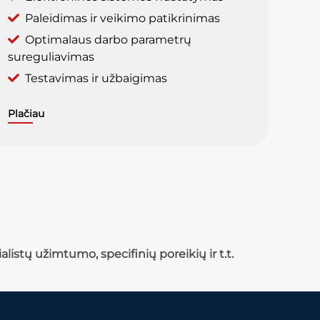
Paleidimas ir veikimo patikrinimas
Optimalaus darbo parametrų
sureguliavimas
Testavimas ir užbaigimas
Plačiau
listų užimtumo, specifinių poreikių ir t.t.