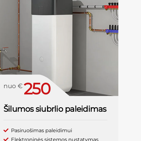
250
nuo €
Šilumos siubrlio paleidimas
Pasiruošimas paleidimui
Elektroninės sistemos nustatymas