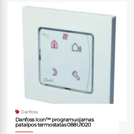
Danfoss
Danfoss Icon™ programuojamas
patalpos termostatas 088U1020