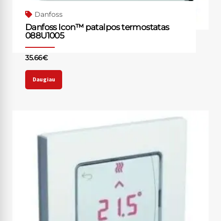
Danfoss
Danfoss Icon™ patalpos termostatas
088U1005
35.66
€
Daugiau