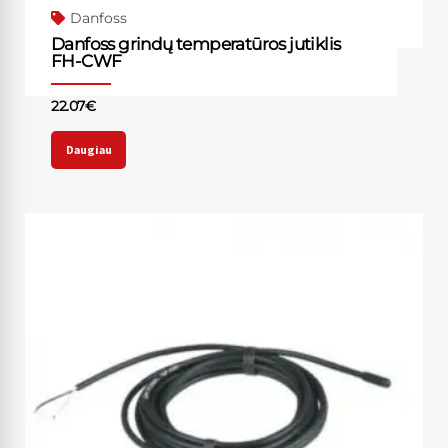
Danfoss
Danfoss grindų temperatūros jutiklis
FH-CWF
22.07
€
Daugiau