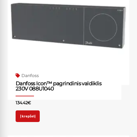
Danfoss
Danfoss Icon™ pagrindinis valdiklis
230V 088U1040
134.42
€
Į krepšelį