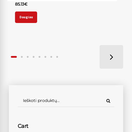
85.13
€
Daugiau
Cart