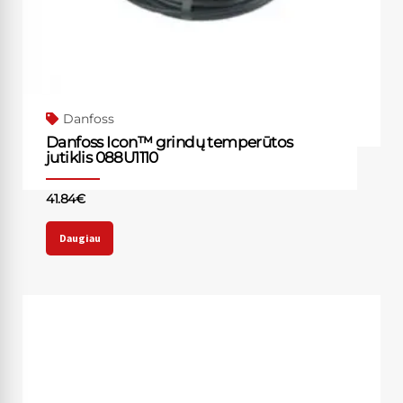
Danfoss
Danfoss Icon™ grindų temperūtos
jutiklis 088U1110
41.84
€
Daugiau