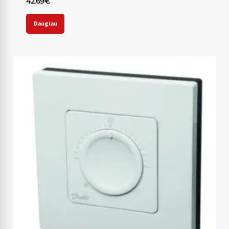
42.69
€
Daugiau