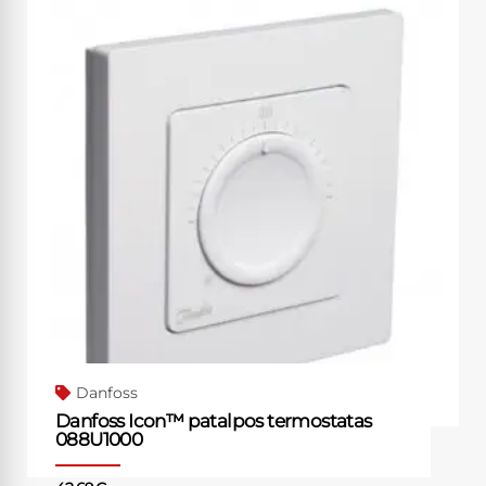
Danfoss
Danfoss Icon™ patalpos termostatas
088U1000