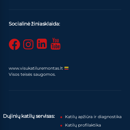
Socialinė žiniasklaida:
www.visukatiluremontas.lt
Visos teisės saugomos.
Dujinių katilų servisas:
Katilų apžiūra ir diagnostika
Katilų profilaktika