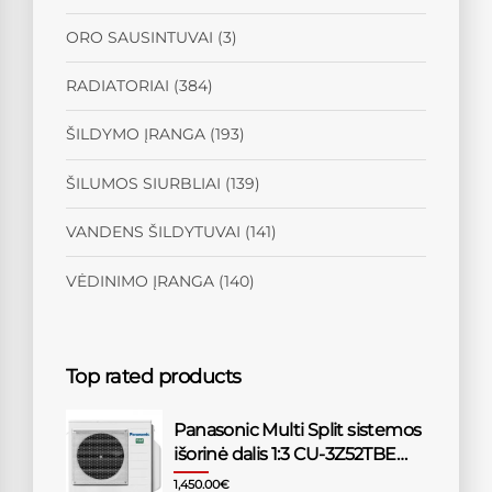
ORO SAUSINTUVAI
(3)
RADIATORIAI
(384)
ŠILDYMO ĮRANGA
(193)
ŠILUMOS SIURBLIAI
(139)
VANDENS ŠILDYTUVAI
(141)
VĖDINIMO ĮRANGA
(140)
Top rated products
Panasonic Multi Split sistemos
išorinė dalis 1:3 CU-3Z52TBE
5,2/6,8kW
1,450.00
€