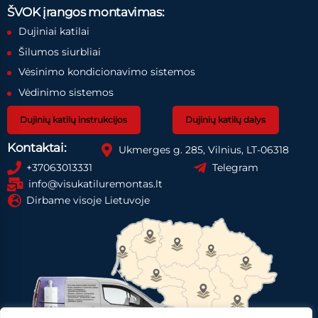
ŠVOK įrangos montavimas:
Dujiniai katilai
Šilumos siurbliai
Vėsinimo kondicionavimo sistemos
Vėdinimo sistemos
Dujinių katilų instrukcijos
Dujinių katilų dalys
Kontaktai:
Ukmerges g. 285, Vilnius, LT-06318
+37063013331
Telegram
info@visukatiluremontas.lt
Dirbame visoje Lietuvoje