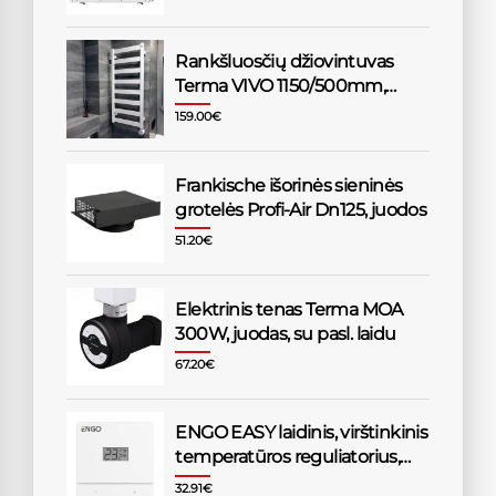
Rankšluosčių džiovintuvas
Terma VIVO 1150/500mm,
baltas
159.00
€
Frankische išorinės sieninės
grotelės Profi-Air Dn125, juodos
51.20
€
Elektrinis tenas Terma MOA
300W, juodas, su pasl. laidu
67.20
€
ENGO EASY laidinis, virštinkinis
temperatūros reguliatorius,
230V, baltas
32.91
€