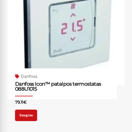
Danfoss
Danfoss Icon™ patalpos termostatas
088U1015
79.11
€
Daugiau