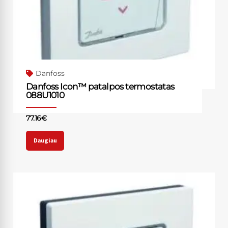
Danfoss
Danfoss Icon™ patalpos termostatas
088U1010
77.16
€
Daugiau