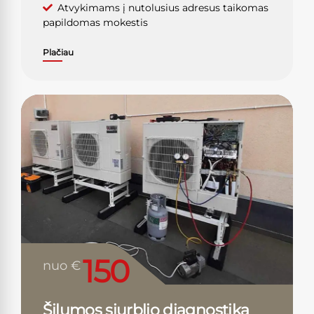
Atvykimams į nutolusius adresus taikomas
papildomas mokestis
Plačiau
150
nuo €
Šilumos siurblio diagnostika