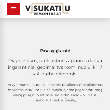
Paslaugų įkainiai:
Diagnostikos, profilaktinės apžiūros darbai
ir garantiniai gedimai tvarkomi nuo 8 iki 17
val. darbo dienomis.
Atvykimams į nutolusius adresus taikomas papildomas
mokestis 1eur/1km (kaina skaičiuojama pagal atstumą į
vieną pusę nuo artimiausio didmiesčio – Vilniaus,
Kauno, Klaipėdos, Šiaulių.