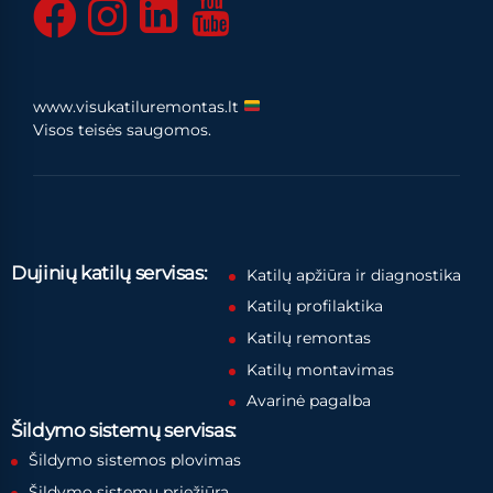
www.visukatiluremontas.lt
Visos teisės saugomos.
Dujinių katilų servisas:
Katilų apžiūra ir diagnostika
Katilų profilaktika
Katilų remontas
Katilų montavimas
Avarinė pagalba
Šildymo sistemų servisas:
Šildymo sistemos plovimas
Šildymo sistemų priežiūra