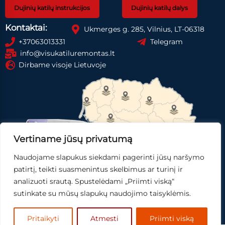
Dujinių katilų instrukcijos
Dujinių katilų dalys
Kontaktai:
Ukmerges g. 285, Vilnius, LT-06318
+37063013331
Telegram
info@visukatiluremontas.lt
Dirbame visoje Lietuvoje
Vertiname jūsų privatumą
Naudojame slapukus siekdami pagerinti jūsų naršymo
patirtį, teikti suasmenintus skelbimus ar turinį ir
analizuoti srautą. Spustelėdami „Priimti viską“
Registruotis paslaugai
Gauti pasiūlymą
sutinkate su mūsų slapukų naudojimo taisyklėmis.
Skubi pagalba
Pritaikyti
Atmesti
Priimti viską