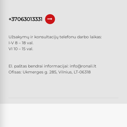
+37063013331
Užsakymų ir konsultacijų telefonu darbo laikas:
I-V 8 – 18 val.
VI 10 – 15 val.
El. paštas bendrai informacijai:
info@ronali.lt
Ofisas: Ukmerges g. 285, Vilnius, LT-06318