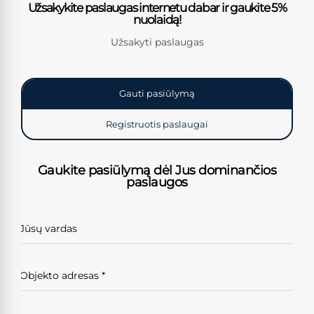
Užsakykite paslaugas internetu dabar ir gaukite 5%
nuolaidą!
Užsakyti paslaugas
Gauti pasiūlymą
Registruotis paslaugai
Gaukite pasiūlymą dėl Jus dominančios
paslaugos