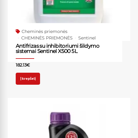
Cheminės priemonės
CHEMINĖS PRIEMONĖS
Sentinel
Antifrizas su inhibitoriumi šildymo
sistemai Sentinel X500 5L
182.13
€
Į krepšelį