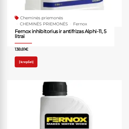
Cheminės priemonės
CHEMINĖS PRIEMONĖS
Fernox
Fernox inhibitorius ir antifrizas Alphi-11, 5
litrai
138.81
€
Į krepšelį