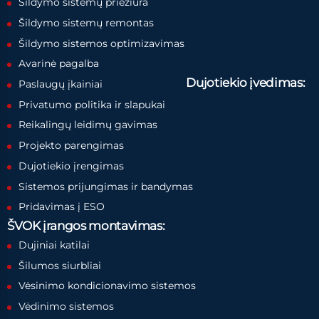
Šildymo sistemų priežiūra
Šildymo sistemų remontas
Šildymo sistemos optimizavimas
Avarinė pagalba
Dujotiekio įvedimas:
Paslaugų įkainiai
Privatumo politika ir slapukai
Reikalingų leidimų gavimas
Projekto parengimas
Dujotiekio įrengimas
Sistemos prijungimas ir bandymas
Pridavimas į ESO
ŠVOK įrangos montavimas:
Dujiniai katilai
Šilumos siurbliai
Vėsinimo kondicionavimo sistemos
Vėdinimo sistemos