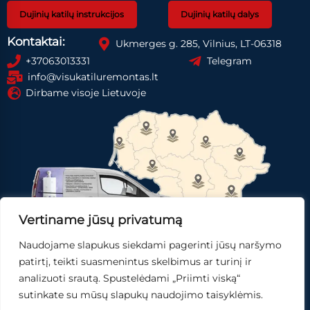
Dujinių katilų instrukcijos
Dujinių katilų dalys
Kontaktai:
Ukmerges g. 285, Vilnius, LT-06318
+37063013331
Telegram
info@visukatiluremontas.lt
Dirbame visoje Lietuvoje
Vertiname jūsų privatumą
Naudojame slapukus siekdami pagerinti jūsų naršymo
Registruotis paslaugai
Gauti pasiūlymą
patirtį, teikti suasmenintus skelbimus ar turinį ir
analizuoti srautą. Spustelėdami „Priimti viską“
Skubi pagalba
sutinkate su mūsų slapukų naudojimo taisyklėmis.