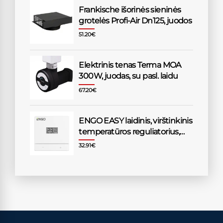
Frankische išorinės sieninės
grotelės Profi-Air Dn125, juodos
51.20
€
Elektrinis tenas Terma MOA
300W, juodas, su pasl. laidu
67.20
€
ENGO EASY laidinis, virštinkinis
temperatūros reguliatorius,
230V, baltas
32.91
€