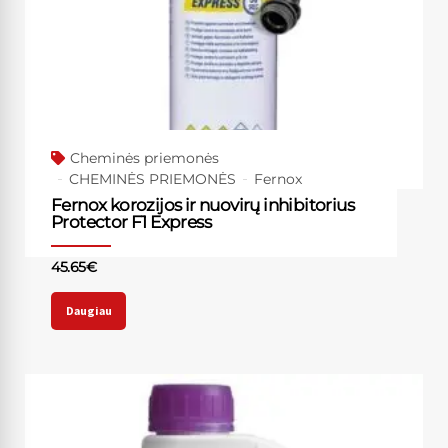
Cheminės priemonės
CHEMINĖS PRIEMONĖS
Fernox
Fernox korozijos ir nuovirų inhibitorius
Protector F1 Express
45.65
€
Daugiau