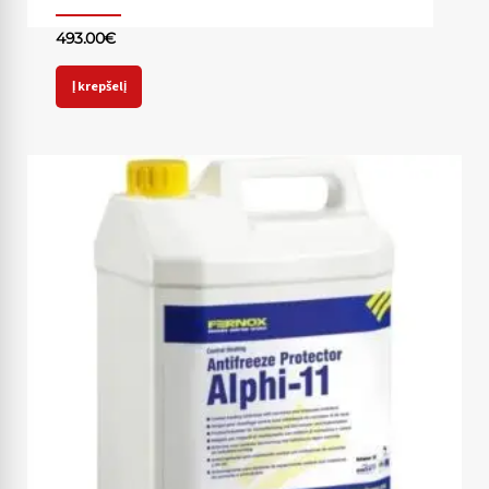
493.00
€
Į krepšelį