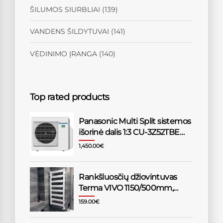
ŠILUMOS SIURBLIAI
(139)
VANDENS ŠILDYTUVAI
(141)
VĖDINIMO ĮRANGA
(140)
Top rated products
Panasonic Multi Split sistemos
išorinė dalis 1:3 CU-3Z52TBE
5,2/6,8kW
1,450.00
€
Rankšluosčių džiovintuvas
Terma VIVO 1150/500mm,
baltas
159.00
€