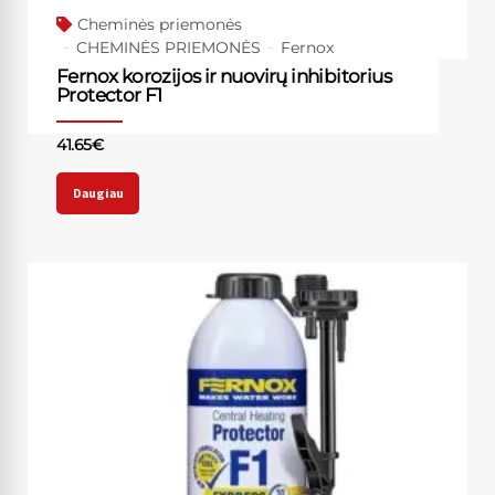
Cheminės priemonės
CHEMINĖS PRIEMONĖS
Fernox
Fernox korozijos ir nuovirų inhibitorius
Protector F1
41.65
€
Daugiau