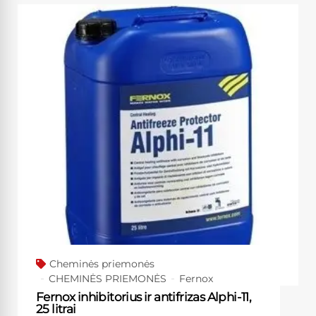
Cheminės priemonės
CHEMINĖS PRIEMONĖS
Fernox
Fernox inhibitorius ir antifrizas Alphi-11,
25 litrai