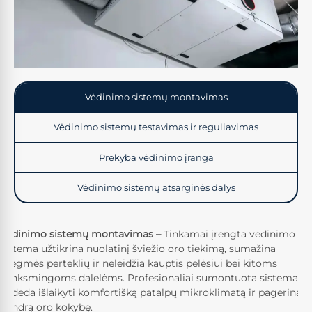
Vėdinimo sistemų montavimas
Vėdinimo sistemų testavimas ir reguliavimas
Prekyba vėdinimo įranga
Vėdinimo sistemų atsarginės dalys
Vėdinimo sistemų montavimas –
Tinkamai įrengta vėdinimo
sistema užtikrina nuolatinį šviežio oro tiekimą, sumažina
drėgmės perteklių ir neleidžia kauptis pelėsiui bei kitoms
kenksmingoms dalelėms. Profesionaliai sumontuota sistema
padeda išlaikyti komfortišką patalpų mikroklimatą ir pagerina
bendrą oro kokybę.