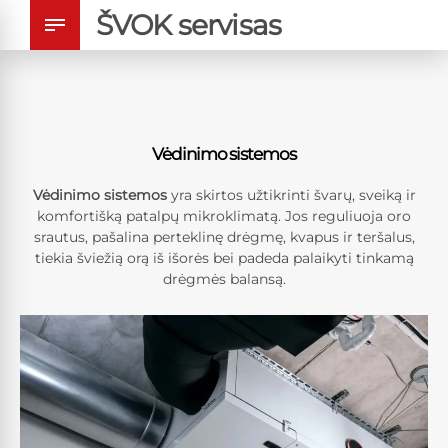
ŠVOK servisas
Vėdinimo sistemos
Vėdinimo sistemos
yra skirtos užtikrinti švarų, sveiką ir
komfortišką patalpų mikroklimatą. Jos reguliuoja oro
srautus, pašalina perteklinę drėgmę, kvapus ir teršalus,
tiekia šviežią orą iš išorės bei padeda palaikyti tinkamą
drėgmės balansą.