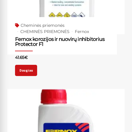
Cheminės priemonės
CHEMINĖS PRIEMONĖS
Fernox
Fernox korozijos ir nuovirų inhibitorius
Protector F1
41.65
€
Daugiau