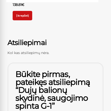
138.81
€
Į krepšelį
Atsiliepimai
Kol kas atsiliepimų nėra.
Būkite pirmas,
pateikęs atsiliepimą
“Dujų balionų
skydinė, saugojimo
spinta G-1”