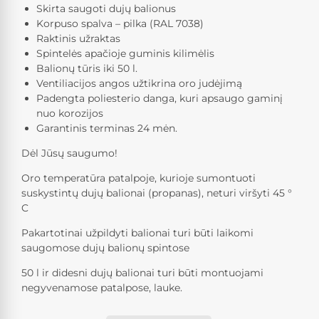
Skirta saugoti dujų balionus
Korpuso spalva – pilka (RAL 7038)
Raktinis užraktas
Spintelės apačioje guminis kilimėlis
Balionų tūris iki 50 l.
Ventiliacijos angos užtikrina oro judėjimą
Padengta poliesterio danga, kuri apsaugo gaminį
nuo korozijos
Garantinis terminas 24 mėn.
Dėl Jūsų saugumo!
Oro temperatūra patalpoje, kurioje sumontuoti
suskystintų dujų balionai (propanas), neturi viršyti 45 °
C
Pakartotinai užpildyti balionai turi būti laikomi
saugomose dujų balionų spintose
50 l ir didesni dujų balionai turi būti montuojami
negyvenamose patalpose, lauke.