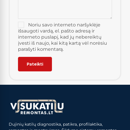
Noriu savo interneto naršyklėje
išsaugoti vardą, el. pašto adresą ir
interneto puslapį, kad jų nebereiktų
įvesti iš naujo, kai kitą kartą vėl norėsiu
parašyti komentarą.
Dujinių katilų diagnostika, patikra, profilaktika,