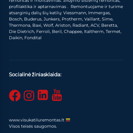
remontas ir montavimas. Šildymo sistemų remontas,
profilaktika ir aptarnavimas . Remontuojame ir turime
atsarginių dalių šių katilų: Viessmann, Immergas,
Bosch, Buderus, Junkers, Protherm, Vaillant, Sime,
Thermona, Baxi, Wolf, Ariston, Radiant, ACV, Beretta,
Die Dietrich, Ferroli, Beril, Chappee, Italtherm, Termet,
Daikin, Fondital
Socialinė žiniasklaida:
www.visukatiluremontas.lt
Visos teisės saugomos.