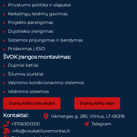
Privatumo politika ir slapukai
Reikalingų leidimų gavimas
Projekto parengimas
Dujotiekio įrengimas
Sistemos prijungimas ir bandymas
Pridavimas į ESO
ŠVOK įrangos montavimas:
Dujiniai katilai
Šilumos siurbliai
Vėsinimo kondicionavimo sistemos
Vėdinimo sistemos
Dujinių katilų instrukcijos
Dujinių katilų dalys
Kontaktai:
Ukmerges g. 285, Vilnius, LT-06318
+37063013331
Telegram
info@visukatiluremontas.lt