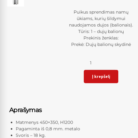
Puikus sprendimas namų
ūkiams, kurių šildymui
naudojamos dujos (balionais).
Tūris: 1 – dujų balionų
Prekinis ženklas:
Prekė: Dujų balionų skydinė
Kiekis
Į krepšelį
Aprašymas
Matmenys 450×350, H1200
Pagaminta iš 0,8 mm. metalo
Svoris – 18 kg.