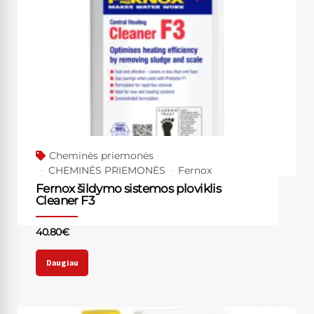
Cheminės priemonės
CHEMINĖS PRIEMONĖS
Fernox
Fernox šildymo sistemos ploviklis
Cleaner F3
40.80
€
Daugiau