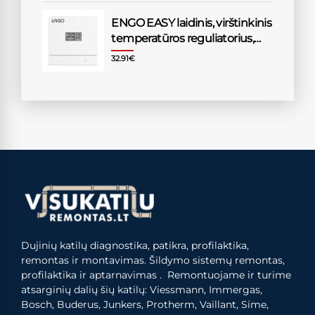
ENGO EASY laidinis, virštinkinis
temperatūros reguliatorius,
230V, baltas
32.91
€
Dujinių katilų diagnostika, patikra, profilaktika,
remontas ir montavimas. Šildymo sistemų remontas,
profilaktika ir aptarnavimas . Remontuojame ir turime
atsarginių dalių šių katilų: Viessmann, Immergas,
Bosch, Buderus, Junkers, Protherm, Vaillant, Sime,