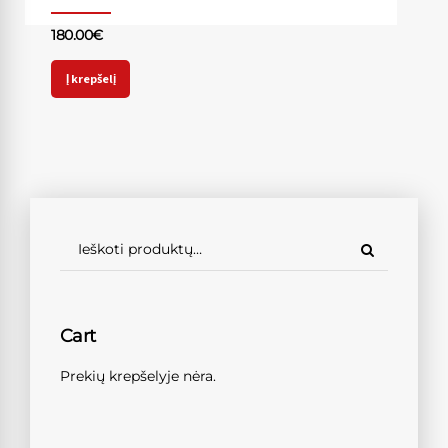
180.00
€
Į krepšelį
Cart
Prekių krepšelyje nėra.