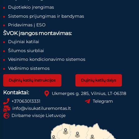
Dujotiekio įrengimas
Sistemos prijungimas ir bandymas
Pridavimas į ESO
ŠVOK įrangos montavimas:
Dujiniai katilai
Šilumos siurbliai
Vėsinimo kondicionavimo sistemos
Vėdinimo sistemos
Dujinių katilų instrukcijos
Dujinių katilų dalys
Kontaktai:
Ukmerges g. 285, Vilnius, LT-06318
+37063013331
Telegram
info@visukatiluremontas.lt
Dirbame visoje Lietuvoje