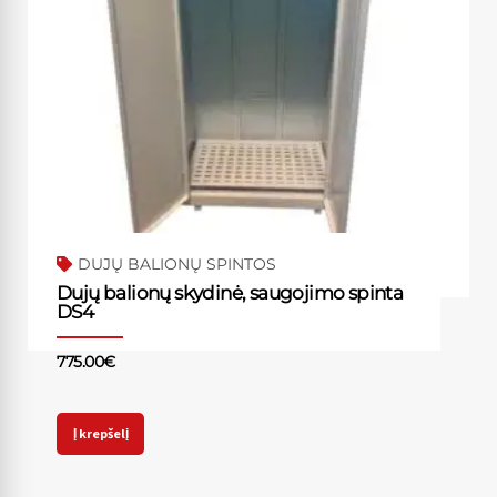
DUJŲ BALIONŲ SPINTOS
Dujų balionų skydinė, saugojimo spinta
DS4
775.00
€
Į krepšelį