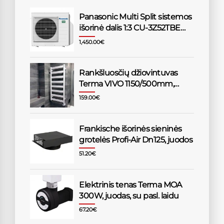
Panasonic Multi Split sistemos
išorinė dalis 1:3 CU-3Z52TBE
5,2/6,8kW
1,450.00
€
Rankšluosčių džiovintuvas
Terma VIVO 1150/500mm,
baltas
159.00
€
Frankische išorinės sieninės
grotelės Profi-Air Dn125, juodos
51.20
€
Elektrinis tenas Terma MOA
300W, juodas, su pasl. laidu
67.20
€