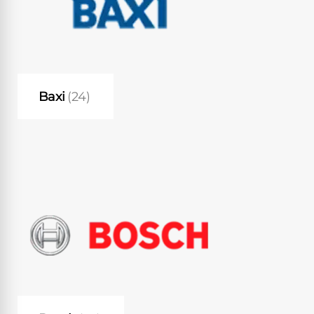
Baxi
(24)