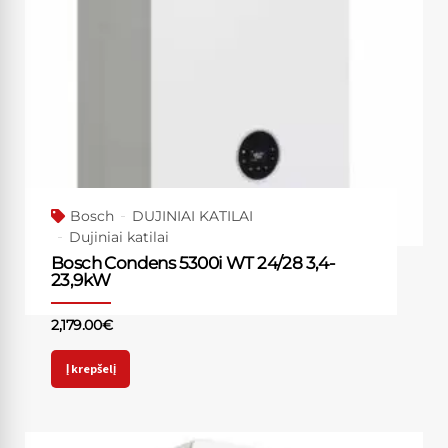
Bosch
DUJINIAI KATILAI
Dujiniai katilai
Bosch Condens 5300i WT 24/28 3,4-
23,9kW
2,179.00
€
Į krepšelį