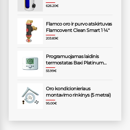
626.20
€
Flamco oro ir purvo atskirtuvas
Flamcovent Clean Smart 1 1⁄4"
203.83
€
Programuojamas laidinis
termostatas Baxi Platinum
katilams
55.99
€
Oro kondicionieriaus
montavimo rinkinys (5 metrai)
95.00
€