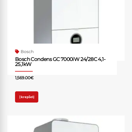
Bosch
Bosch Condens GC 7000iW 24/28C 4,1-
25,1kW
1,569.00
€
Į krepšelį