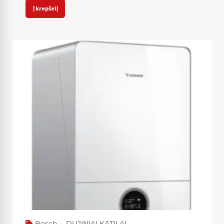
Į krepšelį
Bosch
DUJINIAI KATILAI