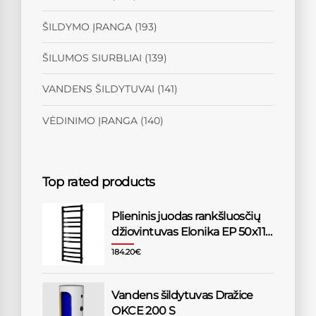
ŠILDYMO ĮRANGA
(193)
ŠILUMOS SIURBLIAI
(139)
VANDENS ŠILDYTUVAI
(141)
VĖDINIMO ĮRANGA
(140)
Top rated products
Plieninis juodas rankšluosčių
džiovintuvas Elonika EP 50x118
KLD
184.20
€
Vandens šildytuvas Dražice
OKCE 200 S