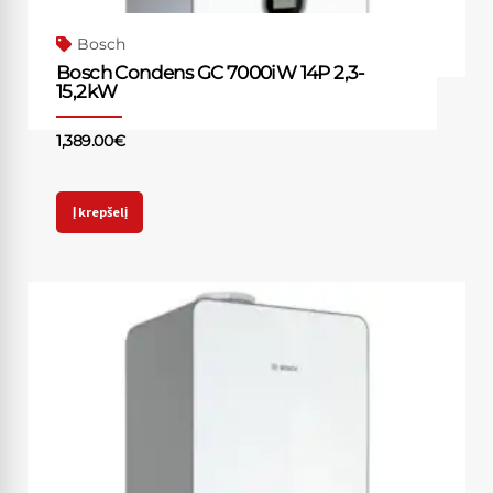
Bosch
Bosch Condens GC 7000iW 14P 2,3-
15,2kW
1,389.00
€
Į krepšelį