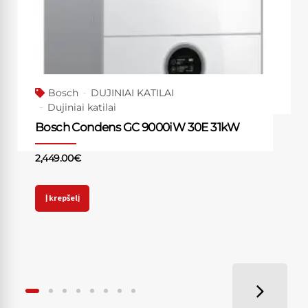
Bosch
DUJINIAI KATILAI
Dujiniai katilai
Bosch Condens GC 9000iW 30E 31kW
2,449.00
€
Į krepšelį