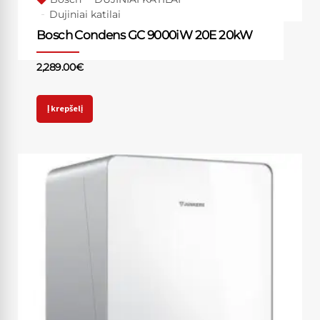
Dujiniai katilai
Bosch Condens GC 9000iW 20E 20kW
2,289.00
€
Į krepšelį