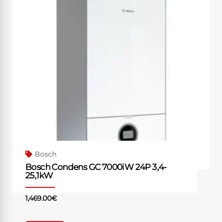
Bosch
Bosch Condens GC 7000iW 24P 3,4-
25,1kW
1,469.00
€