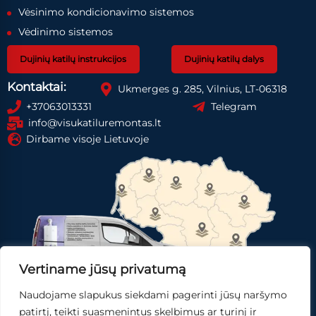
Vėsinimo kondicionavimo sistemos
Vėdinimo sistemos
Dujinių katilų instrukcijos
Dujinių katilų dalys
Kontaktai:
Ukmerges g. 285, Vilnius, LT-06318
+37063013331
Telegram
info@visukatiluremontas.lt
Dirbame visoje Lietuvoje
Vertiname jūsų privatumą
Naudojame slapukus siekdami pagerinti jūsų naršymo
Registruotis paslaugai
Gauti pasiūlymą
patirtį, teikti suasmenintus skelbimus ar turinį ir