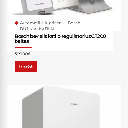
Automatika ir priedai
Bosch
DUJINIAI KATILAI
Bosch bevielis katilo reguliatorius CT200
baltas
399.00
€
Į krepšelį