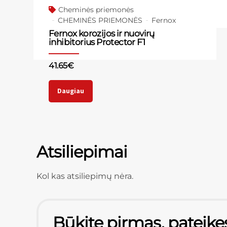
Cheminės priemonės
CHEMINĖS PRIEMONĖS
Fernox
Fernox korozijos ir nuovirų
inhibitorius Protector F1
41.65
€
Daugiau
Atsiliepimai
Kol kas atsiliepimų nėra.
Būkite pirmas, pateikę