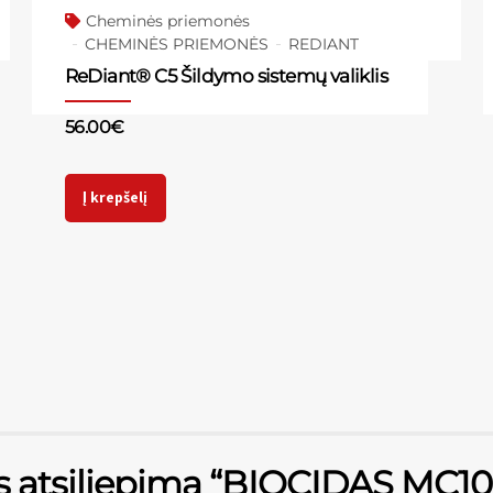
Cheminės priemonės
CHEMINĖS PRIEMONĖS
REDIANT
ReDiant® C5 Šildymo sistemų valiklis
56.00
€
Į krepšelį
s atsiliepimą “BIOCIDAS MC10+ 