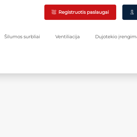
Registruotis paslaugai
Šilumos surbliai
Ventiliacija
Dujotekio įrengim