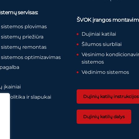
stemų servisas:
ŠVOK įrangos montavim
 sistemos plovimas
Dujiniai katilai
sistemų priežiūra
Šilumos siurbliai
 sistemų remontas
Vėsinimo kondicionav
 sistemos optimizavimas
sistemos
 pagalba
Vėdinimo sistemos
 įkainiai
Dujinių katilų instrukcijos
o politika ir slapukai
Dujinių katilų dalys