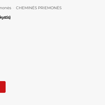
monės
CHEMINĖS PRIEMONĖS
ystis)