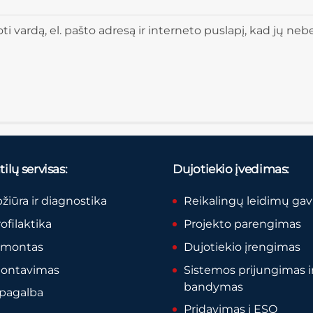
 vardą, el. pašto adresą ir interneto puslapį, kad jų nebere
ilų servisas:
Dujotiekio įvedimas:
pžiūra ir diagnostika
Reikalingų leidimų ga
rofilaktika
Projekto parengimas
remontas
Dujotiekio įrengimas
montavimas
Sistemos prijungimas i
bandymas
 pagalba
Pridavimas į ESO