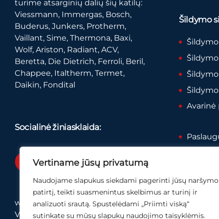
turime atsarginių dalių šių katilų:
Viessmann, Immergas, Bosch,
Šildymo si
Buderus, Junkers, Protherm,
Vaillant, Sime, Thermona, Baxi,
Šildymo
Wolf, Ariston, Radiant, ACV,
Šildymo 
Beretta, Die Dietrich, Ferroli, Beril,
Chappee, Italtherm, Termet,
Šildymo
Daikin, Fondital
Šildymo
Avarinė
Socialinė žiniasklaida:
Paslaugų
Privatum
Vertiname jūsų privatumą
Naudojame slapukus siekdami pagerinti jūsų naršymo
patirtį, teikti suasmenintus skelbimus ar turinį ir
www.visukatiluremontas.lt
analizuoti srautą. Spustelėdami „Priimti viską“
Visos teisės saugomos.
sutinkate su mūsų slapukų naudojimo taisyklėmis.