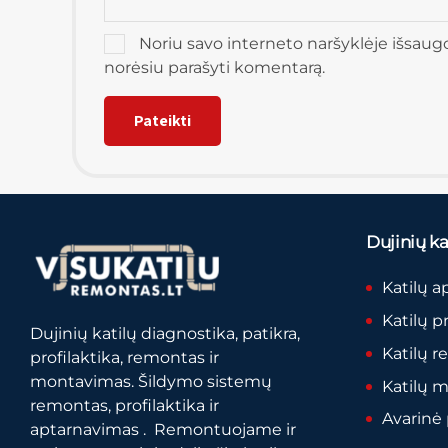
Noriu savo interneto naršyklėje išsaugoti
norėsiu parašyti komentarą.
Dujinių kat
Katilų a
Katilų p
Dujinių katilų diagnostika, patikra,
Katilų 
profilaktika, remontas ir
montavimas. Šildymo sistemų
Katilų 
remontas, profilaktika ir
Avarinė
aptarnavimas . Remontuojame ir