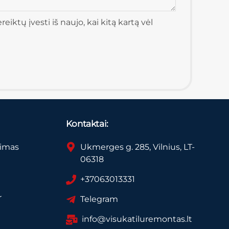
iktų įvesti iš naujo, kai kitą kartą vėl
Kontaktai:
vimas
Ukmerges g. 285, Vilnius, LT-
06318
+37063013331
r
Telegram
info@visukatiluremontas.lt