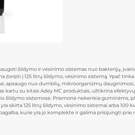
ugoti šildymo ir vėsinimo sistemas nuo bakterijų, įvair
a įterpti į 125 litrų šildymo, vėsinimo sistemą. Ypač t
onė, apsaugo nuo dumblių, mikroorganizmų dauginimosi,
ojamas kartu su kitais Adey MC produktais, užtikrina efektyv
dinio šildymo sistemose. Priemonė nekenkia guminėms, p
skirta 125 litrų šildymo, vėsinimo sistemai arba 100 kv.
pagalba, kurie yra jo komplekte ir galima prisijungti prie ra