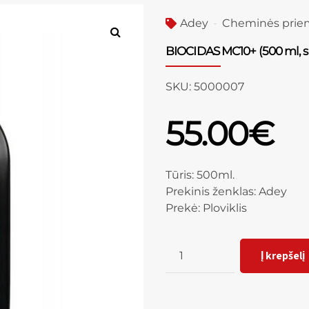
Adey
Cheminės prie
BIOCIDAS MC10+ (500 ml, sk
SKU:
5000007
55.00
€
Tūris: 500ml.
Prekinis ženklas: Adey
Prekė: Ploviklis
Kiekis
Į krepšelį