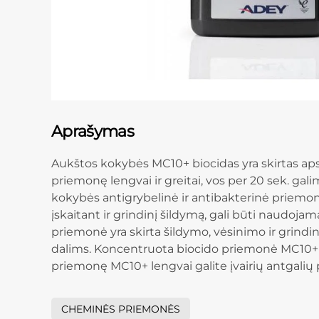
Aprašymas
Aukštos kokybės MC10+ biocidas yra skirtas apsa
priemonę lengvai ir greitai, vos per 20 sek. galim
kokybės antigrybelinė ir antibakterinė priem
įskaitant ir grindinį šildymą, gali būti naud
priemonė yra skirta šildymo, vėsinimo ir grin
dalims. Koncentruota biocido priemonė MC10+ yra 
priemonę MC10+ lengvai galite įvairių antgalių 
CHEMINĖS PRIEMONĖS