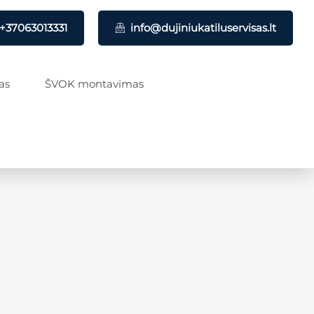
+37063013331
info@dujiniukatiluservisas.lt
as
ŠVOK montavimas