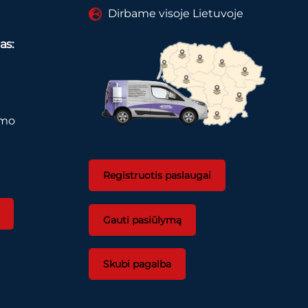
Dirbame visoje Lietuvoje
as:
imo
Registruotis paslaugai
Gauti pasiūlymą
Skubi pagalba