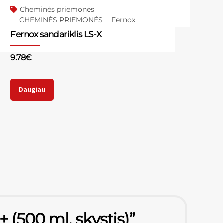
Cheminės priemonės
CHEMINĖS PRIEMONĖS
Fernox
Fernox sandariklis LS-X
9.78
€
Daugiau
(500 ml, skystis)”