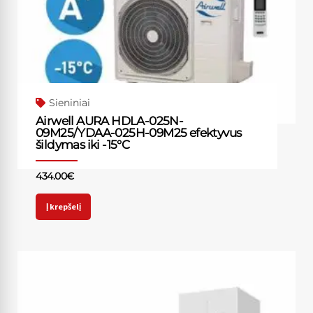
Sieniniai
Airwell AURA HDLA-025N-
09M25/YDAA-025H-09M25 efektyvus
šildymas iki -15°C
434.00
€
Į krepšelį