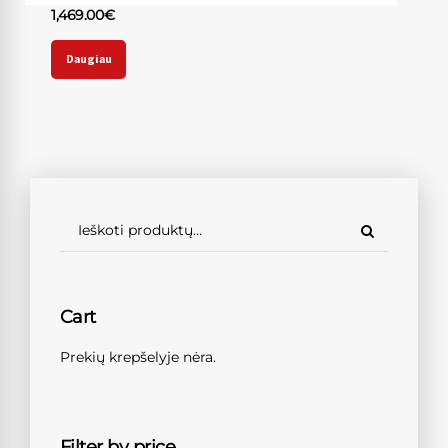
1,469.00
€
Daugiau
Cart
Prekių krepšelyje nėra.
Filter by price