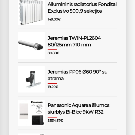
Aliumininis radiatorius Fondital
Exclusivo 500, 9 sekcijos
149.00
€
Jeremias TWIN-PL2604
80/125mm 710 mm
80.80
€
Jeremias PP06 Ø60 90º su
atrama
19.20
€
Panasonic Aquarea šilumos
siurblys Bi-Bloc 9kW R32
5,534.87
€