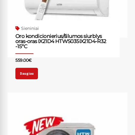
Sieniniai
Oro kondicionierius/šilumos siurblys
oras-oras IX21D4 HTWS035IX21D4-R32
-15ºC
559.00
€
Daugiau