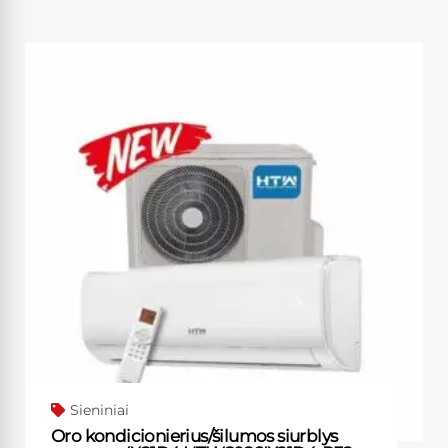
Sieniniai
Oro kondicionierius/šilumos siurblys