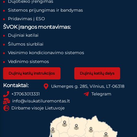
Dujotiekio įrengimas
Sistemos prijungimas ir bandymas
Pridavimas į ESO
ŠVOK įrangos montavimas:
Dujiniai katilai
Šilumos siurbliai
Vėsinimo kondicionavimo sistemos
Vėdinimo sistemos
Dujinių katilų instrukcijos
Dujinių katilų dalys
Kontaktai:
Ukmerges g. 285, Vilnius, LT-06318
+37063013331
Telegram
info@visukatiluremontas.lt
Dirbame visoje Lietuvoje