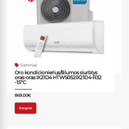
Sieniniai
Oro kondicionierius/šilumos siurblys
oras-oras IX21D4 HTWS052IX21D4-R32
-15ºC
869.00
€
Daugiau