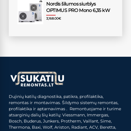
Nordis šilumos siurblys
OPTIMUS PRO Mono 6,35 kW
3,168.00
€
Dujinių katilų diagnostika, patikra, profilaktika,
remontas ir montavimas. Šildymo sistemų remontas,
profilaktika ir aptarnavimas . Remontuojame ir turime
atsarginių dalių šių katilų: Viessmann, Immergas,
Bosch, Buderus, Junkers, Protherm, Vaillant, Sime,
Thermona, Baxi, Wolf, Ariston, Radiant, ACV, Beretta,