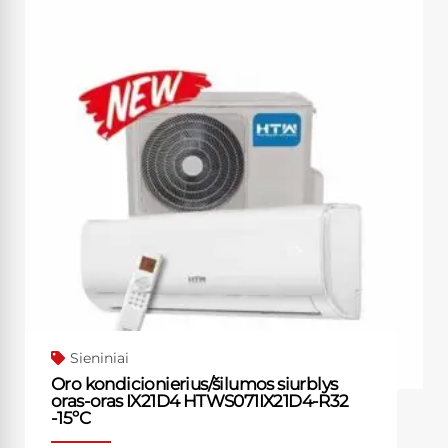
Sieniniai
Oro kondicionierius/šilumos siurblys
oras-oras IX21D4 HTWS071IX21D4-R32
-15ºC