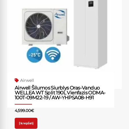
Airwell
Airwell Šilumos Siurblys Oras-Vanduo
WELLEA WT Split 190L Vienfazis ODMA-
100T-09M22-19 / AW-YHPSA08-H91
4,599.00
€
Į krepšelį