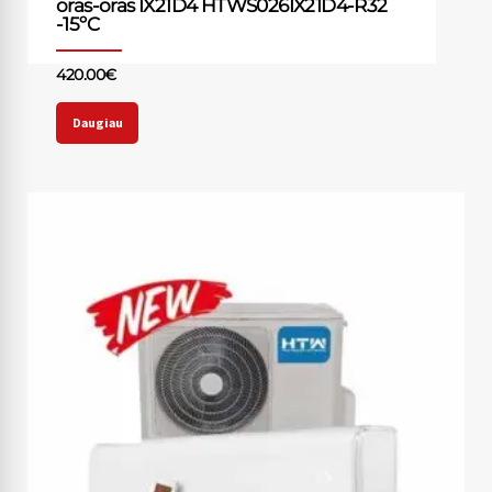
oras-oras IX21D4 HTWS026IX21D4-R32
-15ºC
420.00
€
Daugiau