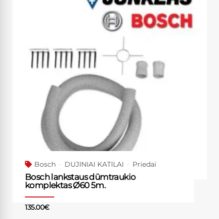
Bosch
DUJINIAI KATILAI
Priedai
Bosch lankstaus dūmtraukio
komplektas Ø60 5m.
135.00
€