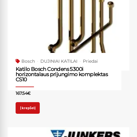
Bosch
DUJINIAI KATILAI
Priedai
Katilo Bosch Condens 5300i
horizontalaus prijungimo komplektas
CS10
167.54
€
Į krepšelį