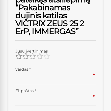
“Pakabinamas
dujinis katilas
VICTRIX ZEUS 25 2
ErP, IMMERGAS”
Jūsų įvertinimas
vardas
*
El. paštas
*