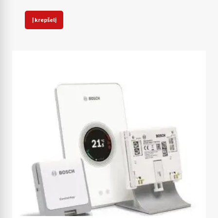
Į krepšelį