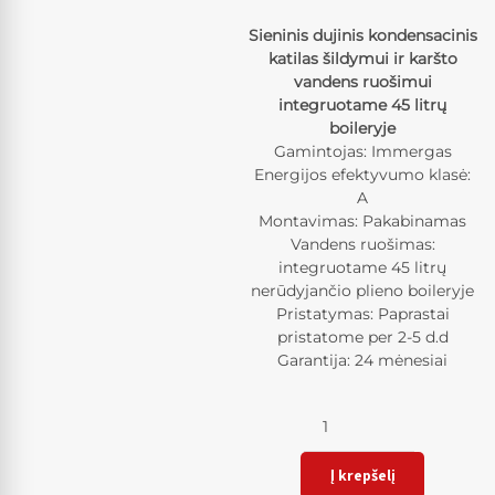
Sieninis dujinis kondensacinis
katilas šildymui ir karšto
vandens ruošimui
integruotame 45 litrų
boileryje
Gamintojas: Immergas
Energijos efektyvumo klasė:
A
Montavimas: Pakabinamas
Vandens ruošimas:
integruotame 45 litrų
nerūdyjančio plieno boileryje
Pristatymas: Paprastai
pristatome per 2-5 d.d
Garantija: 24 mėnesiai
Kiekis
Į krepšelį