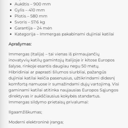
Aukštis – 900 mm
Gylis – 410 mm
Plotis – 580 mm
Svoris – 57.6 kg
Garantija – 24 mėn
Kategorija – Immergas pakabinami dujiniai katilai
Aprašymas:
Immergas (Italija) – tai vienas iš pirmaujančių
inovatyvių katilų gamintojų Italijoje ir kitose Europos
šalyse, rinkoje esantis daugiau negu 50 metų.
Hibridiniai ar paprasti šilumos siurbliai, pažangūs
dujiniai katilai keičia pasenusius, užtikrindami didesnį
komfortą namuose ir sumažindami dujų vartojimą. Visi
gaminami katilai atitinka naujausias Europos Sąjungos
direktyvas ir aukščiausius kokybės standartus.
Immergas sildymo prietaisų privalumai:
Ilgaamžiškumas;
Moderni elektroninė įranga;