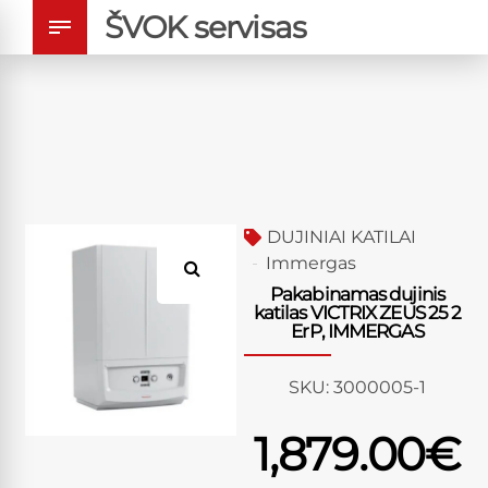
ŠVOK servisas
DUJINIAI KATILAI
Immergas
Pakabinamas dujinis
katilas VICTRIX ZEUS 25 2
ErP, IMMERGAS
SKU:
3000005-1
1,879.00
€