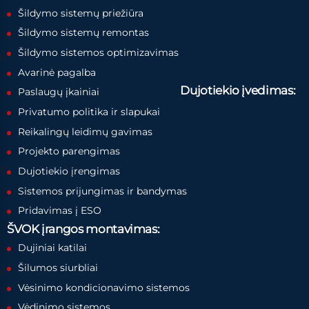
Šildymo sistemų priežiūra
Šildymo sistemų remontas
Šildymo sistemos optimizavimas
Avarinė pagalba
Dujotiekio įvedimas:
Paslaugų įkainiai
Privatumo politika ir slapukai
Reikalingų leidimų gavimas
Projekto parengimas
Dujotiekio įrengimas
Sistemos prijungimas ir bandymas
Pridavimas į ESO
ŠVOK įrangos montavimas:
Dujiniai katilai
Šilumos siurbliai
Vėsinimo kondicionavimo sistemos
Vėdinimo sistemos