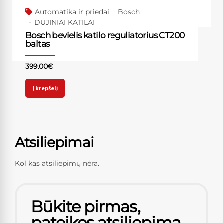
Automatika ir priedai
Bosch
DUJINIAI KATILAI
Bosch bevielis katilo reguliatorius CT200
baltas
399.00
€
Į krepšelį
Atsiliepimai
Kol kas atsiliepimų nėra.
Būkite pirmas,
pateikęs atsiliepimą