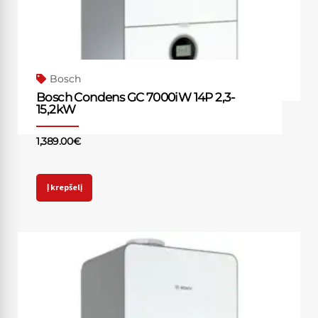
Bosch
Bosch Condens GC 7000iW 14P 2,3-
15,2kW
1,389.00
€
Į krepšelį