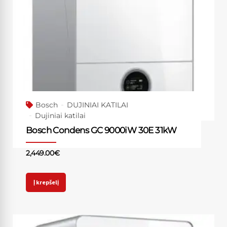
Bosch
DUJINIAI KATILAI
Dujiniai katilai
Bosch Condens GC 9000iW 30E 31kW
2,449.00
€
Į krepšelį