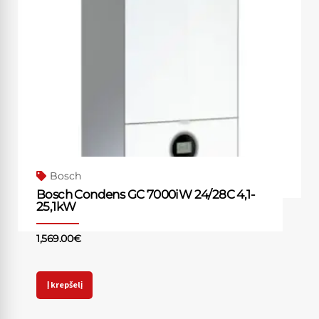
Bosch
Bosch Condens GC 7000iW 24/28C 4,1-
25,1kW
1,569.00
€
Į krepšelį