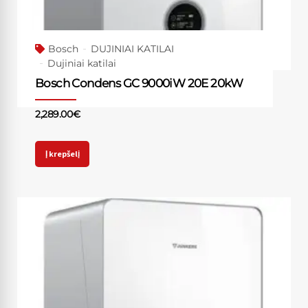
Bosch
DUJINIAI KATILAI
Dujiniai katilai
Bosch Condens GC 9000iW 20E 20kW
2,289.00
€
Į krepšelį