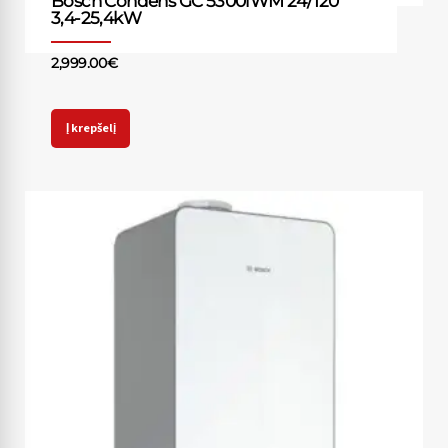
Bosch Condens GC 5300iWM 24/120
3,4-25,4kW
2,999.00
€
Į krepšelį