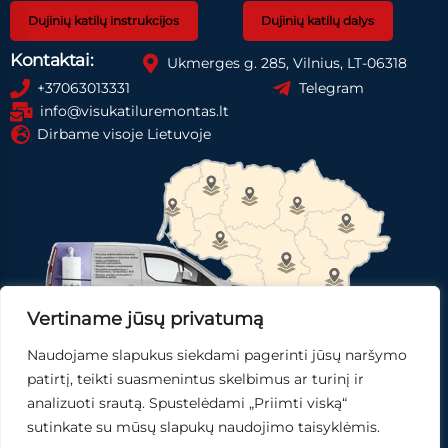
Dujinių katilų instrukcijos
Dujinių katilų dalys
Kontaktai:
Ukmerges g. 285, Vilnius, LT-06318
+37063013331
Telegram
info@visukatiluremontas.lt
Dirbame visoje Lietuvoje
Vertiname jūsų privatumą
Naudojame slapukus siekdami pagerinti jūsų naršymo
Registruotis paslaugai
Gauti pasiūlymą
patirtį, teikti suasmenintus skelbimus ar turinį ir
analizuoti srautą. Spustelėdami „Priimti viską“
Skubi pagalba
sutinkate su mūsų slapukų naudojimo taisyklėmis.