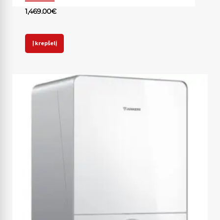
1,469.00
€
Į krepšelį