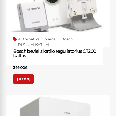
Automatika ir priedai
Bosch
DUJINIAI KATILAI
Bosch bevielis katilo reguliatorius CT200
baltas
399.00
€
Į krepšelį