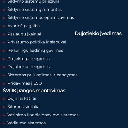
Šildymo sistemų priežiūra
Šildymo sistemų remontas
Šildymo sistemos optimizavimas
Avarinė pagalba
Dujotiekio įvedimas:
Paslaugų įkainiai
Privatumo politika ir slapukai
Reikalingų leidimų gavimas
Projekto parengimas
Dujotiekio įrengimas
Sistemos prijungimas ir bandymas
Pridavimas į ESO
ŠVOK įrangos montavimas:
Dujiniai katilai
Šilumos siurbliai
Vėsinimo kondicionavimo sistemos
Vėdinimo sistemos