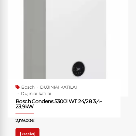
Bosch
DUJINIAI KATILAI
Dujiniai katilai
Bosch Condens 5300i WT 24/28 3,4-
23,9kW
2,179.00
€
Į krepšelį