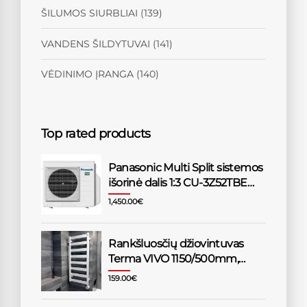
ŠILUMOS SIURBLIAI
(139)
VANDENS ŠILDYTUVAI
(141)
VĖDINIMO ĮRANGA
(140)
Top rated products
Panasonic Multi Split sistemos
išorinė dalis 1:3 CU-3Z52TBE
5,2/6,8kW
1,450.00
€
Rankšluosčių džiovintuvas
Terma VIVO 1150/500mm,
baltas
159.00
€