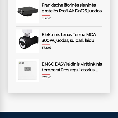
Frankische išorinės sieninės
grotelės Profi-Air Dn125, juodos
51.20
€
Elektrinis tenas Terma MOA
300W, juodas, su pasl. laidu
67.20
€
ENGO EASY laidinis, virštinkinis
temperatūros reguliatorius,
230V, baltas
32.91
€