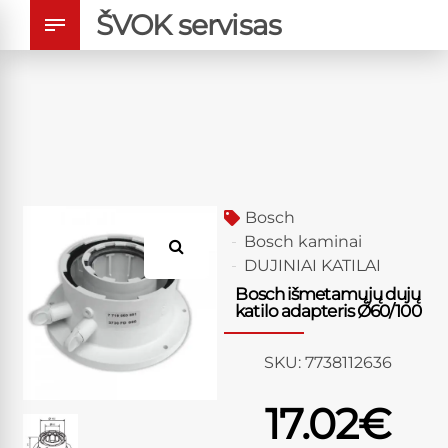
ŠVOK servisas
Bosch
Bosch kaminai
DUJINIAI KATILAI
Bosch išmetamųjų dujų
katilo adapteris Ø60/100
SKU:
7738112636
17.02
€