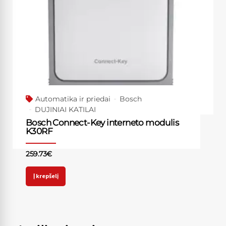
Automatika ir priedai
Bosch
DUJINIAI KATILAI
Bosch Connect-Key interneto modulis
K30RF
259.73
€
Į krepšelį