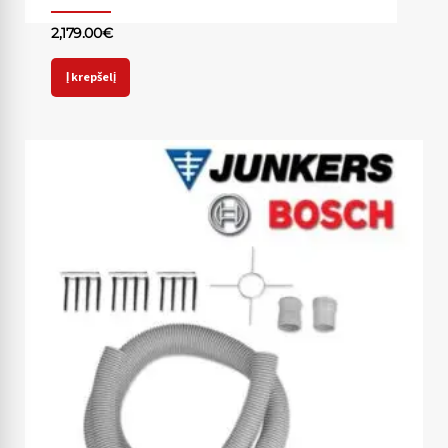
2,179.00
€
Į krepšelį