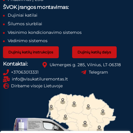
ŠVOK įrangos montavimas:
Dujiniai katilai
Šilumos siurbliai
Vėsinimo kondicionavimo sistemos
Vėdinimo sistemos
Dujinių katilų instrukcijos
Dujinių katilų dalys
Kontaktai:
Ukmerges g. 285, Vilnius, LT-06318
+37063013331
Telegram
info@visukatiluremontas.lt
Dirbame visoje Lietuvoje