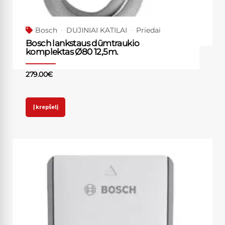
Bosch
DUJINIAI KATILAI
Priedai
Bosch lankstaus dūmtraukio
komplektas Ø80 12,5m.
279.00
€
Į krepšelį