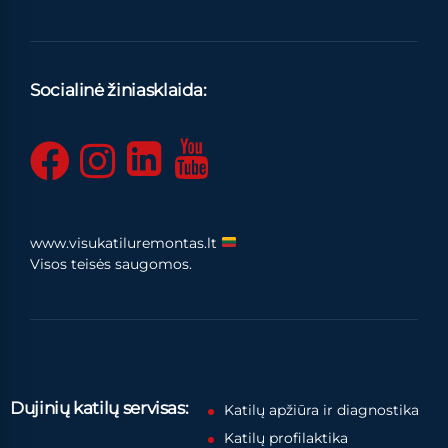
Socialinė žiniasklaida:
www.visukatiluremontas.lt
Visos teisės saugomos.
Dujinių katilų servisas:
Katilų apžiūra ir diagnostika
Katilų profilaktika