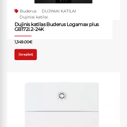
Buderus
DUJINIAI KATILAI
Dujiniai katilai
Dujinis katilas Buderus Logamax plus
GB172i.2-24K
1,349.00
€
Į krepšelį