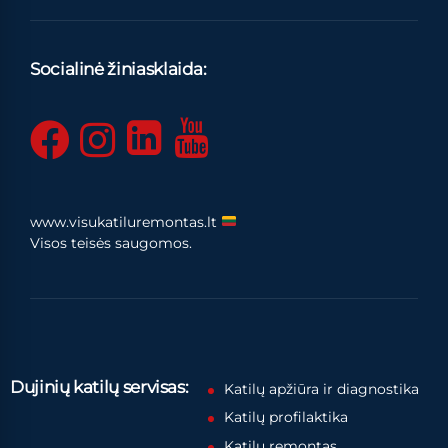
Socialinė žiniasklaida:
www.visukatiluremontas.lt
Visos teisės saugomos.
Dujinių katilų servisas:
Katilų apžiūra ir diagnostika
Katilų profilaktika
Katilų remontas