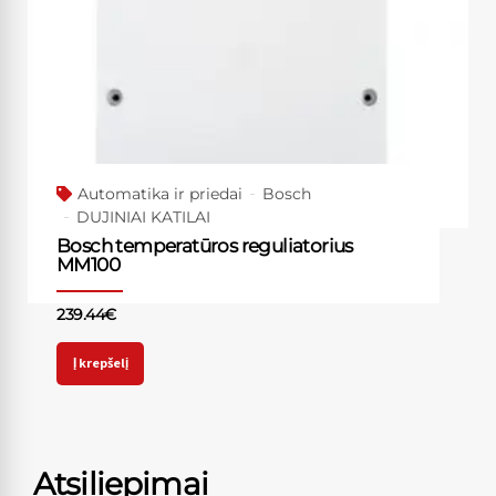
Automatika ir priedai
Bosch
DUJINIAI KATILAI
Bosch temperatūros reguliatorius
MM100
239.44
€
Į krepšelį
Atsiliepimai