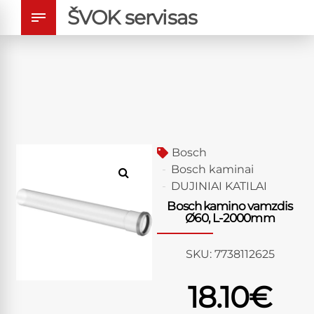
ŠVOK servisas
Bosch
Bosch kaminai
DUJINIAI KATILAI
Bosch kamino vamzdis
Ø60, L-2000mm
SKU:
7738112625
18.10
€