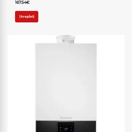
167.54
€
Į krepšelį