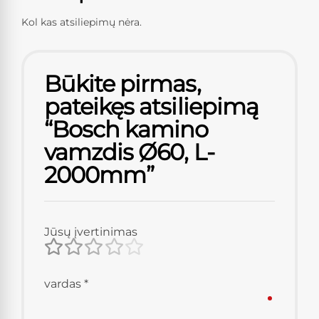
Kol kas atsiliepimų nėra.
Būkite pirmas,
pateikęs atsiliepimą
“Bosch kamino
vamzdis Ø60, L-
2000mm”
Jūsų įvertinimas
vardas
*