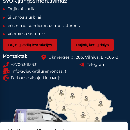
ŠVOK įrangos montavimas:
Dujiniai katilai
Šilumos siurbliai
Vėsinimo kondicionavimo sistemos
Vėdinimo sistemos
Dujinių katilų instrukcijos
Dujinių katilų dalys
Kontaktai:
Ukmerges g. 285, Vilnius, LT-06318
+37063013331
Telegram
info@visukatiluremontas.lt
Dirbame visoje Lietuvoje