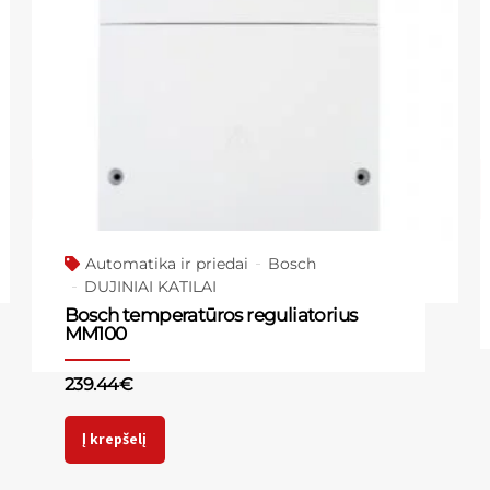
Automatika ir priedai
Bosch
DUJINIAI KATILAI
Bosch temperatūros reguliatorius
MM100
239.44
€
Į krepšelį