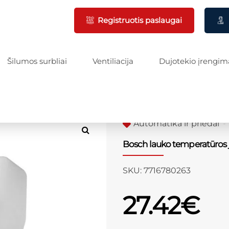
Registruotis paslaugai
Šilumos surbliai
Ventiliacija
Dujotekio įrengim
Automatika ir priedai
Bosch lauko temperatūros j
SKU:
7716780263
27.42
€