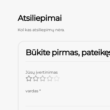
Atsiliepimai
Kol kas atsiliepimų nėra.
Būkite pirmas, pateikę
Jūsų įvertinimas
vardas
*