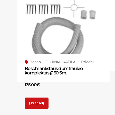
Bosch
DUJINIAI KATILAI
Priedai
Bosch lankstaus dūmtraukio
komplektas Ø60 5m.
135.00
€
Į krepšelį