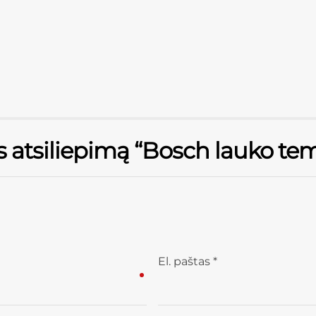
s atsiliepimą “Bosch lauko tem
El. paštas
*