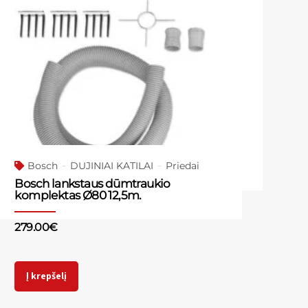
Bosch
DUJINIAI KATILAI
Priedai
Bosch lankstaus dūmtraukio
komplektas Ø80 12,5m.
279.00
€
Į krepšelį