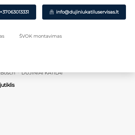
+37063013331
info@dujiniukatiluservisas.lt
as
ŠVOK montavimas
Bosch
DUJINIAI KATILAI
utiklis