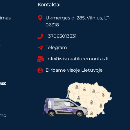
Kontaktai:
vimas
Ukmerges g. 285, Vilnius, LT-
06318
+37063013331
r
Telegram
info@visukatiluremontas.lt
Dirbame visoje Lietuvoje
as:
imo