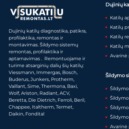
Dujinių kat
Katilų a
Katilų p
Dujinių katilų diagnostika, patikra,
Katilų 
profilaktika, remontas ir
montavimas. Šildymo sistemų
Katilų 
remontas, profilaktika ir
Avarinė
aptarnavimas . Remontuojame ir
turime atsarginių dalių šių katilų:
Viessmann, Immergas, Bosch,
Šildymo si
Buderus, Junkers, Protherm,
Vaillant, Sime, Thermona, Baxi,
Šildymo
Wolf, Ariston, Radiant, ACV,
Šildymo 
Beretta, Die Dietrich, Ferroli, Beril,
Chappee, Italtherm, Termet,
Šildymo
Daikin, Fondital
Šildymo
Avarinė