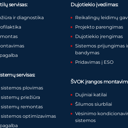
ilų servisas:
Dujotiekio įvedimas:
pžiūra ir diagnostika
Reikalingų leidimų ga
rofilaktika
Projekto parengimas
remontas
Dujotiekio įrengimas
montavimas
Sistemos prijungimas i
bandymas
 pagalba
Pridavimas į ESO
stemų servisas:
ŠVOK įrangos montavim
 sistemos plovimas
Dujiniai katilai
sistemų priežiūra
Šilumos siurbliai
 sistemų remontas
Vėsinimo kondicionav
 sistemos optimizavimas
sistemos
 pagalba