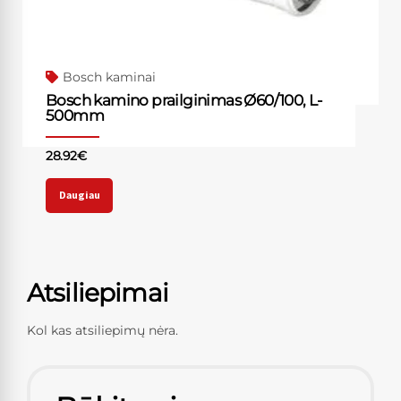
Bosch kaminai
Bosch kamino prailginimas Ø60/100, L-
500mm
28.92
€
Daugiau
Atsiliepimai
Kol kas atsiliepimų nėra.