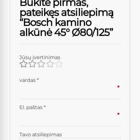
Būkite pirmas,
pateikęs atsiliepimą
“Bosch kamino
alkūnė 45° Ø80/125”
Jūsų įvertinimas
vardas
*
El. paštas
*
Tavo atsiliepimas