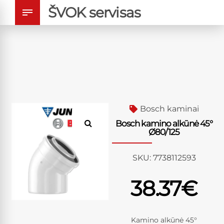
ŠVOK servisas
Bosch kaminai
Bosch kamino alkūnė 45°
Ø80/125
SKU:
7738112593
38.37
€
Kamino alkūnė 45°