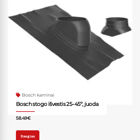
Bosch kaminai
Bosch stogo išvestis 25-45º, juoda
58.49
€
Daugiau