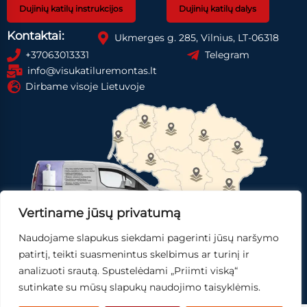
Dujinių katilų instrukcijos
Dujinių katilų dalys
Kontaktai:
Ukmerges g. 285, Vilnius, LT-06318
+37063013331
Telegram
info@visukatiluremontas.lt
Dirbame visoje Lietuvoje
Vertiname jūsų privatumą
Naudojame slapukus siekdami pagerinti jūsų naršymo
Registruotis paslaugai
Gauti pasiūlymą
patirtį, teikti suasmenintus skelbimus ar turinį ir
analizuoti srautą. Spustelėdami „Priimti viską“
Skubi pagalba
sutinkate su mūsų slapukų naudojimo taisyklėmis.