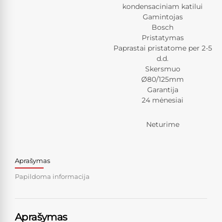
kondensaciniam katilui
Gamintojas
Bosch
Pristatymas
Paprastai pristatome per 2-5
d.d.
Skersmuo
Ø80/125mm
Garantija
24 mėnesiai
Neturime
Aprašymas
Papildoma informacija
Aprašymas