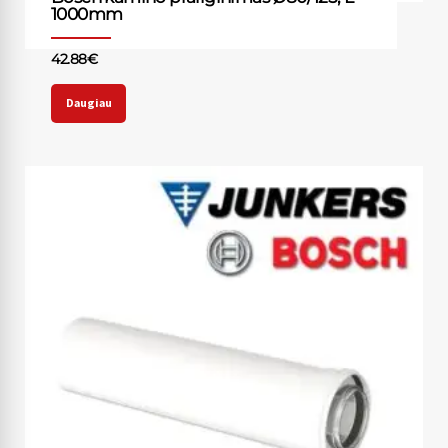
1000mm
42.88
€
Daugiau