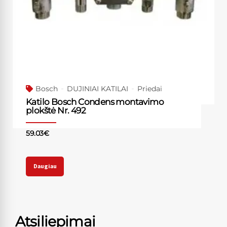
Bosch
DUJINIAI KATILAI
Priedai
Katilo Bosch Condens montavimo
plokštė Nr. 492
59.03
€
Daugiau
Atsiliepimai