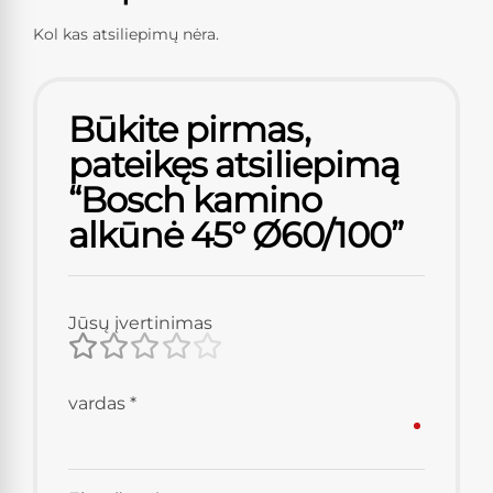
Kol kas atsiliepimų nėra.
Būkite pirmas,
pateikęs atsiliepimą
“Bosch kamino
alkūnė 45° Ø60/100”
Jūsų įvertinimas
vardas
*