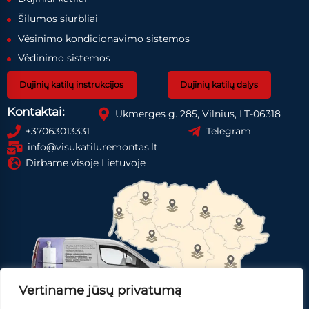
Šilumos siurbliai
Vėsinimo kondicionavimo sistemos
Vėdinimo sistemos
Dujinių katilų instrukcijos
Dujinių katilų dalys
Kontaktai:
Ukmerges g. 285, Vilnius, LT-06318
+37063013331
Telegram
info@visukatiluremontas.lt
Dirbame visoje Lietuvoje
Vertiname jūsų privatumą