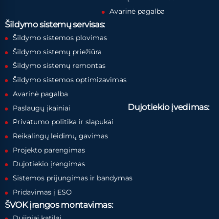
Avarinė pagalba
Šildymo sistemų servisas:
Šildymo sistemos plovimas
Šildymo sistemų priežiūra
Šildymo sistemų remontas
Šildymo sistemos optimizavimas
Avarinė pagalba
Dujotiekio įvedimas:
Paslaugų įkainiai
Privatumo politika ir slapukai
Reikalingų leidimų gavimas
Projekto parengimas
Dujotiekio įrengimas
Sistemos prijungimas ir bandymas
Pridavimas į ESO
ŠVOK įrangos montavimas:
Dujiniai katilai