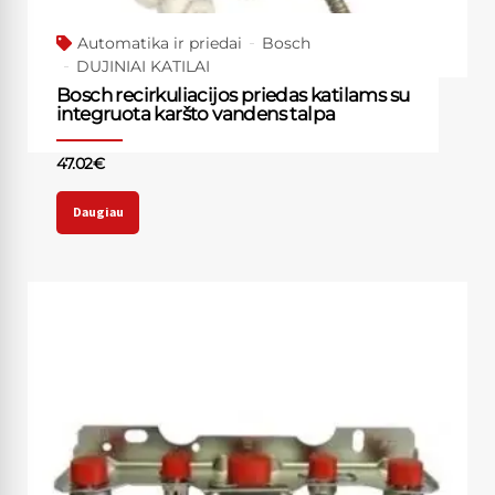
Automatika ir priedai
Bosch
DUJINIAI KATILAI
Bosch recirkuliacijos priedas katilams su
integruota karšto vandens talpa
47.02
€
Daugiau