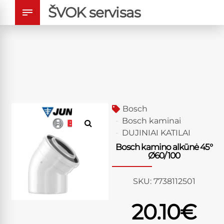
ŠVOK servisas
Bosch
Bosch kaminai
DUJINIAI KATILAI
Bosch kamino alkūnė 45°
Ø60/100
SKU:
7738112501
20.10
€