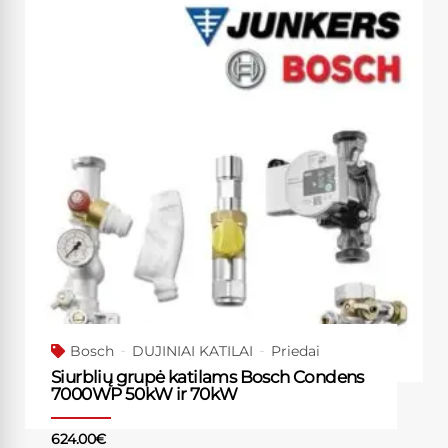
Bosch
DUJINIAI KATILAI
Priedai
Siurblių grupė katilams Bosch Condens
7000WP 50kW ir 70kW
624.00
€