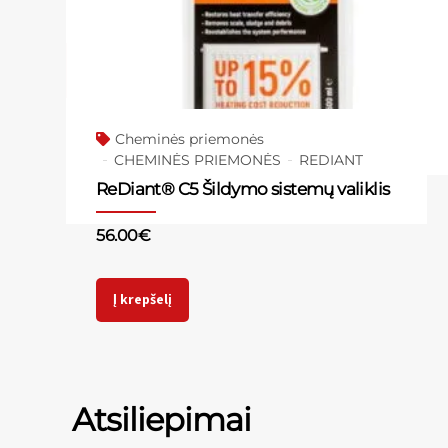
Cheminės priemonės
CHEMINĖS PRIEMONĖS
REDIANT
ReDiant® C5 Šildymo sistemų valiklis
56.00
€
Į krepšelį
Atsiliepimai