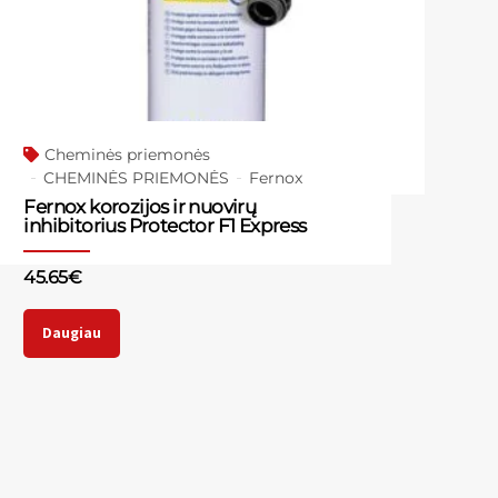
Cheminės priemonės
CHEMINĖS PRIEMONĖS
Fernox
Fernox korozijos ir nuovirų
inhibitorius Protector F1 Express
45.65
€
Daugiau