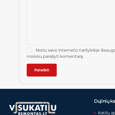
Noriu savo interneto naršyklėje išsaugoti
norėsiu parašyti komentarą.
Dujinių kat
Katilų a