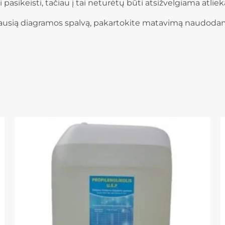
li pasikeisti, tačiau į tai neturėtų būti atsižvelgiama atl
siausią diagramos spalvą, pakartokite matavimą naudodam