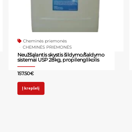
Cheminės priemonės
CHEMINĖS PRIEMONĖS
Neužšąlantis skystis šildymo/šaldymo
sistemai USP 28kg, propilenglikolis
157.50
€
Į krepšelį