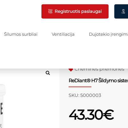
Registruotis paslaugai
Šilumos surbliai
Ventiliacija
Dujotekio įrengim
Cheminės priemonės
ReDiant® H7 Šildymo siste
SKU:
5000003
43.30
€