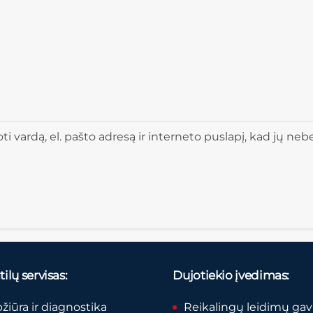
 vardą, el. pašto adresą ir interneto puslapį, kad jų nebere
ilų servisas:
Dujotiekio įvedimas:
pžiūra ir diagnostika
Reikalingų leidimų ga