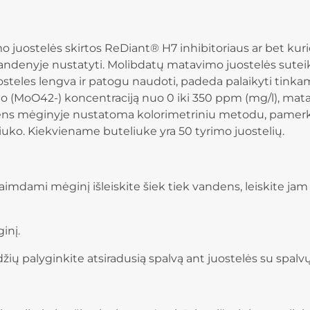
o juostelės skirtos ReDiant® H7 inhibitoriaus ar bet ku
vandenyje nustatyti. Molibdatų matavimo juostelės suteik
osteles lengva ir patogu naudoti, padeda palaikyti tinkam
o (MoO42-) koncentraciją nuo 0 iki 350 ppm (mg/l), mat
ns mėginyje nustatoma kolorimetriniu metodu, pamerkiant
liuko. Kiekviename buteliuke yra 50 tyrimo juostelių.
aimdami mėginį išleiskite šiek tiek vandens, leiskite ja
inį.
žių palyginkite atsiradusią spalvą ant juostelės su spalvų