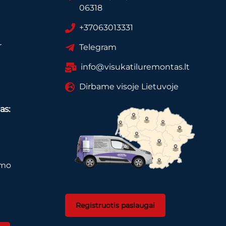
06318
+37063013331
r
Telegram
info@visukatiluremontas.lt
Dirbame visoje Lietuvoje
as:
imo
Registruotis paslaugai