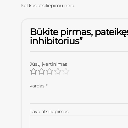
Kol kas atsiliepimų nėra.
Būkite pirmas, pateik
inhibitorius”
Jūsų įvertinimas
vardas
*
Tavo atsiliepimas