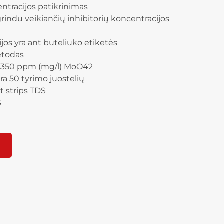
entracijos patikrinimas
rindu veikiančių inhibitorių koncentracijos
cijos yra ant buteliuko etiketės
etodas
0–350 ppm (mg/l) MoO42
ra 50 tyrimo juostelių
 strips TDS
S