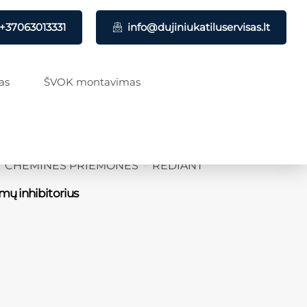
+37063013331
info@dujiniukatiluservisas.lt
as
ŠVOK montavimas
CHEMINĖS PRIEMONĖS
REDIANT
mų inhibitorius