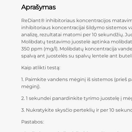
Aprašymas
ReDiant® inhibitoriaus koncentracijos matavim
inhibitoriaus koncentracijai šildymo sistemos 
analizę, rezultatai matomi per 10 sekundžių. Ju
Molibdatų testavimo juostelė aptinka molibdat
350 ppm (mg/l). Molibdatų koncentracija vande
spalvą ant juostelės su spalvų lentele ant bute
Kaip atlikti testą:
1. Paimkite vandens mėginį iš sistemos (prieš p
mėginį).
2. 1 sekundei panardinkite tyrimo juostelę į mėg
3. Nukratykite skysčio perteklių ir per 10 sekund
Pastabos: