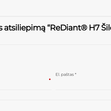
ęs atsiliepimą “ReDiant® H7 Š
El. paštas
*