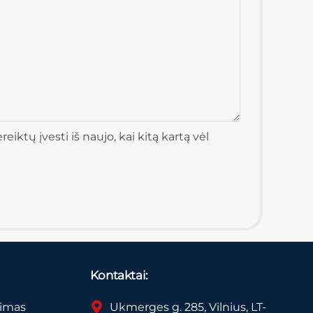
iktų įvesti iš naujo, kai kitą kartą vėl
Kontaktai:
vimas
Ukmerges g. 285, Vilnius, LT-