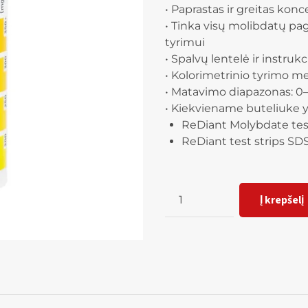
• Paprastas ir greitas konc
• Tinka visų molibdatų pag
tyrimui
• Spalvų lentelė ir instruk
• Kolorimetrinio tyrimo m
• Matavimo diapazonas: 
• Kiekviename buteliuke y
ReDiant Molybdate test
ReDiant test strips SD
Kiekis
Į krepšelį