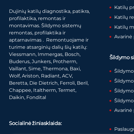
Katilų p
Dujinių katilų diagnostika, patikra,
Katilų 
profilaktika, remontas ir
montavimas. Šildymo sistemų
Katilų 
remontas, profilaktika ir
Avarinė
aptarnavimas . Remontuojame ir
turime atsarginių dalių šių katilų:
Viessmann, Immergas, Bosch,
Šildymo si
Buderus, Junkers, Protherm,
Vaillant, Sime, Thermona, Baxi,
Šildymo
Wolf, Ariston, Radiant, ACV,
Šildymo 
Beretta, Die Dietrich, Ferroli, Beril,
Chappee, Italtherm, Termet,
Šildymo
Daikin, Fondital
Šildymo
Avarinė
Socialinė žiniasklaida:
Paslaugų