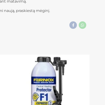
iekant matavimą.
i naują, praskiestą mėginį.