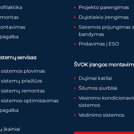
rofilaktika
Projekto parengimas
remontas
Dujotiekio įrengimas
montavimas
Sistemos prijungimas i
bandymas
 pagalba
Pridavimas į ESO
stemų servisas:
ŠVOK įrangos montavim
 sistemos plovimas
Dujiniai katilai
sistemų priežiūra
Šilumos siurbliai
 sistemų remontas
Vėsinimo kondicionav
 sistemos optimizavimas
sistemos
 pagalba
Vėdinimo sistemos
 įkainiai