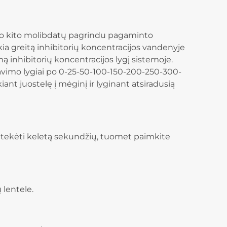
rio kito molibdatų pagrindu pagaminto
ia greitą inhibitorių koncentracijos vandenyje
ą inhibitorių koncentracijos lygį sistemoje.
avimo lygiai po 0-25-50-100-150-200-250-300-
 juostelę į mėginį ir lyginant atsiradusią
m tekėti keletą sekundžių, tuomet paimkite
 lentele.