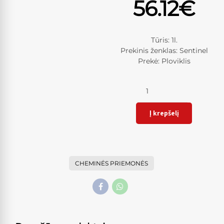
56.12
€
Tūris: 1l.
Prekinis ženklas: Sentinel
Prekė: Ploviklis
Kiekis
Į krepšelį
CHEMINĖS PRIEMONĖS