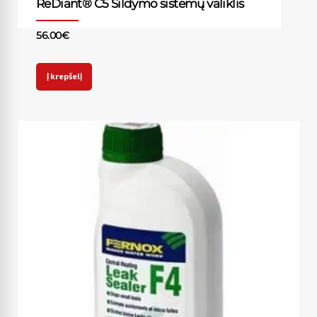
ReDiant® C5 Šildymo sistemų valiklis
56.00
€
Į krepšelį