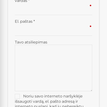
vardas
*
El. paštas
*
Tavo atsiliepimas
Noriu savo interneto naršyklėje
išsaugoti vardą, el. pašto adresą ir
interneto puslapį, kad jų nebereiktų