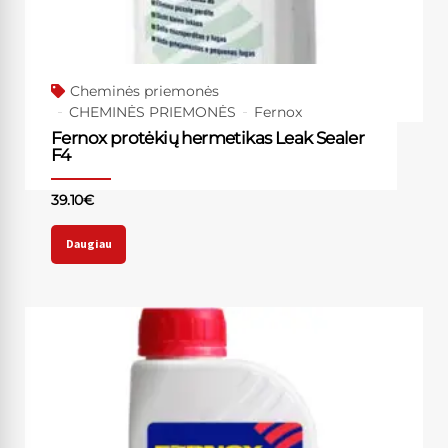
Cheminės priemonės
CHEMINĖS PRIEMONĖS
Fernox
Fernox protėkių hermetikas Leak Sealer
F4
39.10
€
Daugiau