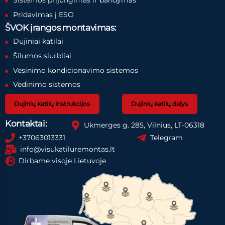
Pridavimas į ESO
ŠVOK įrangos montavimas:
Dujiniai katilai
Šilumos siurbliai
Vėsinimo kondicionavimo sistemos
Vėdinimo sistemos
Dujinių katilų instrukcijos
Dujinių katilų dalys
Kontaktai:
Ukmerges g. 285, Vilnius, LT-06318
+37063013331
Telegram
info@visukatiluremontas.lt
Dirbame visoje Lietuvoje