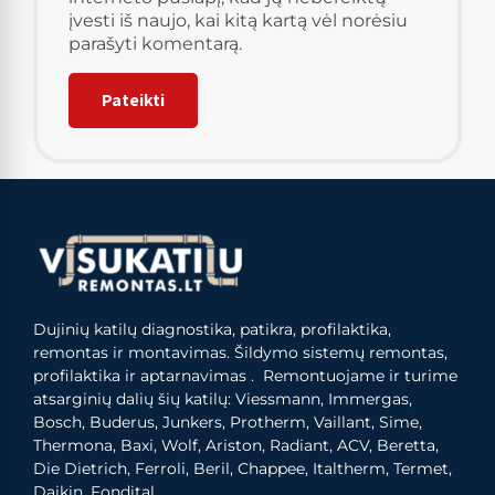
įvesti iš naujo, kai kitą kartą vėl norėsiu
parašyti komentarą.
Dujinių katilų diagnostika, patikra, profilaktika,
remontas ir montavimas. Šildymo sistemų remontas,
profilaktika ir aptarnavimas . Remontuojame ir turime
atsarginių dalių šių katilų: Viessmann, Immergas,
Bosch, Buderus, Junkers, Protherm, Vaillant, Sime,
Thermona, Baxi, Wolf, Ariston, Radiant, ACV, Beretta,
Die Dietrich, Ferroli, Beril, Chappee, Italtherm, Termet,
Daikin, Fondital