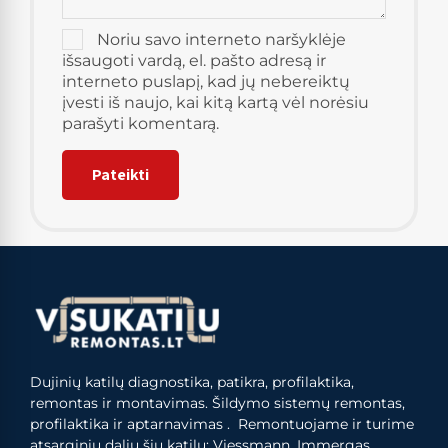
Noriu savo interneto naršyklėje
išsaugoti vardą, el. pašto adresą ir
interneto puslapį, kad jų nebereiktų
įvesti iš naujo, kai kitą kartą vėl norėsiu
parašyti komentarą.
Dujinių katilų diagnostika, patikra, profilaktika,
remontas ir montavimas. Šildymo sistemų remontas,
profilaktika ir aptarnavimas . Remontuojame ir turime
atsarginių dalių šių katilų: Viessmann, Immergas,