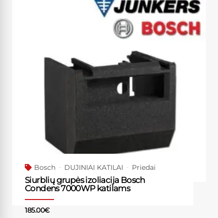
Bosch
DUJINIAI KATILAI
Priedai
Siurblių grupės izoliacija Bosch
Condens 7000WP katilams
185.00
€