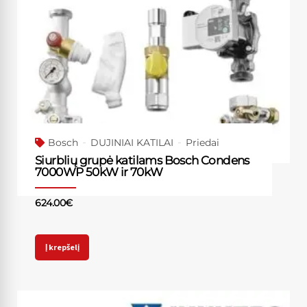
Bosch
DUJINIAI KATILAI
Priedai
Siurblių grupė katilams Bosch Condens
7000WP 50kW ir 70kW
624.00
€
Į krepšelį