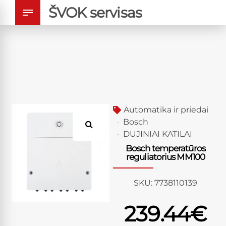
ŠVOK servisas
Automatika ir priedai
Bosch
DUJINIAI KATILAI
Bosch temperatūros
reguliatorius MM100
SKU:
7738110139
239.44
€