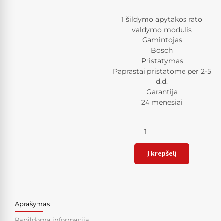
1 šildymo apytakos rato
valdymo modulis
Gamintojas
Bosch
Pristatymas
Paprastai pristatome per 2-5
d.d.
Garantija
24 mėnesiai
Kiekis
Į krepšelį
Aprašymas
Papildoma informacija