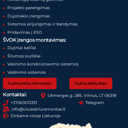
Projekto parengimas
Dujotiekio įrengimas
Sistemos prijungimas ir bandymas
Pridavimas į ESO
ŠVOK įrangos montavimas:
Dujiniai katilai
Šilumos siurbliai
Vėsinimo kondicionavimo sistemos
Vėdinimo sistemos
Dujinių katilų instrukcijos
Dujinių katilų dalys
Kontaktai:
Ukmerges g. 285, Vilnius, LT-06318
+37063013331
Telegram
info@visukatiluremontas.lt
Dirbame visoje Lietuvoje