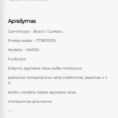
Aprašymas
Gamintojas – Bosch / Junkers
Prekės kodas – 7738110139
Modelis – MM100
Funkcijos:
šildymo apytakos ratas su/be maišytuvo
pastovios temperatūros ratas (vėdinimas, baseinas ir t.
t)
karšto vandens talpos apytakos ratas
montavimas prie sienos
—