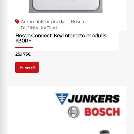
Automatika ir priedai
Bosch
DUJINIAI KATILAI
Bosch Connect-Key interneto modulis
K30RF
259.73
€
Į krepšelį