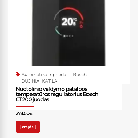
Automatika ir priedai
Bosch
DUJINIAI KATILAI
Nuotolinio valdymo patalpos
temperatūros reguliatorius Bosch
CT200 juodas
278.00
€
Į krepšelį