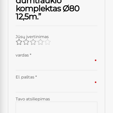
dūmtraukio
komplektas Ø80
12,5m.”
Jūsų įvertinimas
vardas
*
El. paštas
*
Tavo atsiliepimas