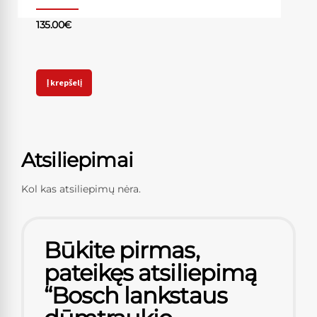
135.00
€
Į krepšelį
Atsiliepimai
Kol kas atsiliepimų nėra.
Būkite pirmas,
pateikęs atsiliepimą
“Bosch lankstaus