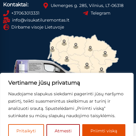
Kontaktai:
Ukmerges g. 285, Vilnius, LT-06318
+37063013331
Telegram
info@visukatiluremontas.lt
Dirbame visoje Lietuvoje
Vertiname jūsų privatumą
Naudojame slapukus siekdami pagerinti jūsų naršymo
Registruotis paslaugai
Gauti pasiūlymą
patirtį, teikti suasmenintus skelbimus ar turinį ir
analizuoti srautą. Spustelėdami „Priimti viską“
Skubi pagalba
sutinkate su mūsų slapukų naudojimo taisyklėmis.
© 2025
Mingo IT,
sprendimai.
Pritaikyti
Atmesti
Priimti viską