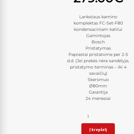
Lankstaus kamino
komplektas FC-Set-F80
kondensaciniam katilui
Gamintojas
Bosch
Pristatymas
Paprastai pristatome per 2-5
d.d. (Jei prekės nėra sandėlyje,
pristatymo terminas – iki 4
savaičių)
Skersmuo
Ø80mm
Garantija
24 mėnesiai
Kiekis
Į krepšelį