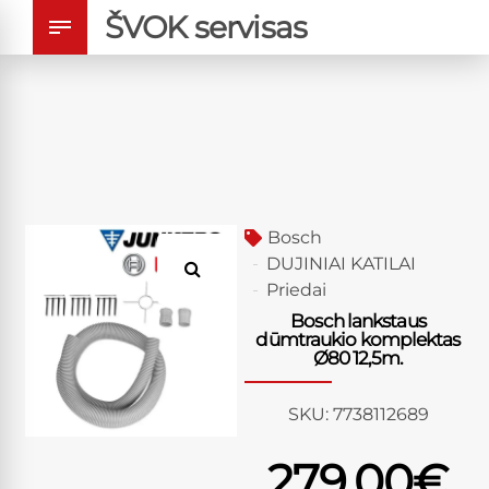
ŠVOK servisas
Bosch
DUJINIAI KATILAI
Priedai
Bosch lankstaus
dūmtraukio komplektas
Ø80 12,5m.
SKU:
7738112689
279.00
€