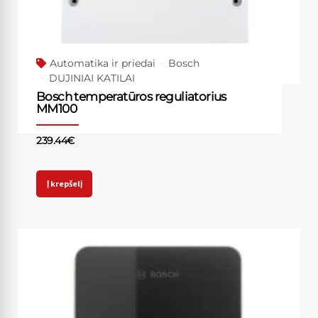
Automatika ir priedai
Bosch
DUJINIAI KATILAI
Bosch temperatūros reguliatorius
MM100
239.44
€
Į krepšelį