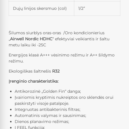
Dujų linijos skersmuo (col)
1/2”
Šilumos siurblys oras-oras /Oro kondicionierius
„
Airwell Nordic HDHC
“
efektyviai veikiantis ir šaltu
metu laiku iki -25C
Energijos klasė A+++ vėsinimo režimu ir A++ šildymo
režimu.
Ekologiškas šaltnešis
R32
Įrenginio charakteristika:
Antikorozinė „Golden Fin“ danga;
Įvairiomis kryptimis nukreiptos oro sklendės orui
paskirstyti visoje patalpoje.
Integruotas antibakterinis filtras;
Automatinis valymas ir sausinimas;
Dienos planavimo režimas;
I FEEL funkcija;