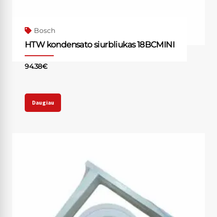
Bosch
HTW kondensato siurbliukas 18BCMINI
94.38
€
Daugiau