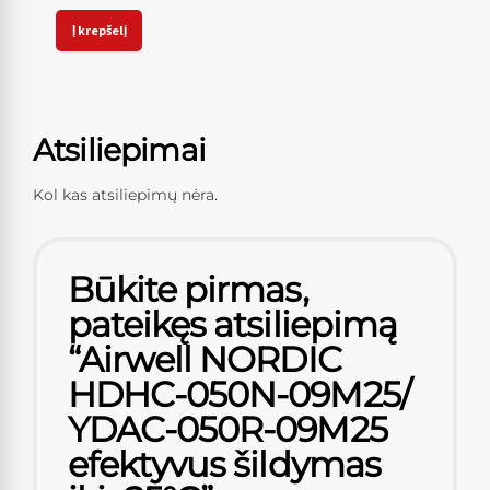
Į krepšelį
Atsiliepimai
Kol kas atsiliepimų nėra.
Būkite pirmas,
pateikęs atsiliepimą
“Airwell NORDIC
HDHC-050N-09M25/
YDAC-050R-09M25
efektyvus šildymas