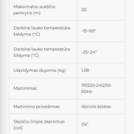
Maksimalus aukščio
20
perkrytis (m)
Darbinė lauko temperatūra
-15~50°
šaldyme (°C)
Darbinė lauko temperatūra
-25~24°
šildyme (°C)
Užpildymas dujomis (kg)
1,08
1P/220-240/50-
Maitinimas
60Hz
Maitinimo privedimas
išorinis blokas
Skysčio linijos skersmuo
1/4”
(col)