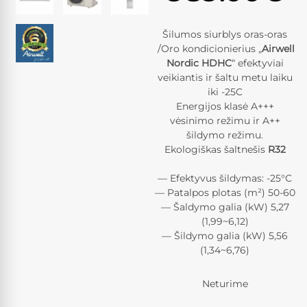
Šilumos siurblys oras-oras
/Oro kondicionierius „
Airwell
Nordic HDHC
“
efektyviai
veikiantis ir šaltu metu laiku
iki -25C
Energijos klasė A+++
vėsinimo režimu ir A++
šildymo režimu.
Ekologiškas šaltnešis
R32
— Efektyvus šildymas: -25°С
— Patalpos plotas (m²) 50-60
— Šaldymo galia (kW) 5,27
(1,99~6,12)
— Šildymo galia (kW) 5,56
(1,34~6,76)
Neturime