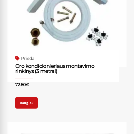
Priedai
Oro kondicionieriaus montavimo
rinkinys (3 metrai)
72.60
€
Daugiau