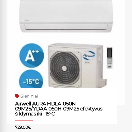
Sieniniai
Airwell AURA HDLA-050N-
09M25/YDAA-050H-09M25 efektyvus
šildymas iki -15°C
729.00
€