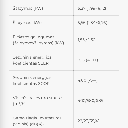
Šaldymas (kW)
5,27 (1,99~6,12)
Šildymas (kW)
5,56 (1,34~6,76)
Elektros galingumas
1,55 / 1,50
(šaldymas/šildymas) (kW)
Sezoninis energijos
8,5 (A+++)
koeficientas SEER
Sezoninis energijos
4,60 (A++)
koeficientas SCOP
Vidinės dalies oro srautas
400/580/685
(m³/h)
Garso slėgis 1m atstumu.
22/23/35/41
(vidinis) (dB(A))