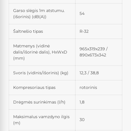
Garso slėgis 1m atstumu.
54
(išorinis) (dB(A))
Šaltnešio tipas
R-32
Matmenys (vidinė
965x319x239 /
dalis/išorinė dalis), HxWxD
890x673x342
(mm)
Svoris (vidinis/išorinis) (kg)
12,3 / 38,8
Kompresoriaus tipas
rotorinis
Drėgmės surinkimas (l/h)
1,8
Maksimalus vamzdyno ilgis
30
(m)