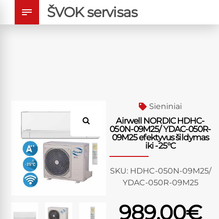
ŠVOK servisas
Sieniniai
Airwell NORDIC HDHC-
050N-09M25/ YDAC-050R-
09M25 efektyvus šildymas
iki -25°C
SKU:
HDHC-050N-09M25/
YDAC-050R-09M25
989.00
€