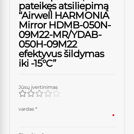
pateikęs atsiliepimą
“Airwell HARMONIA
Mirror HDMB-050N-
09M22-MR/YDAB-
050H-09M22
efektyvus šildymas
iki -15°C”
Jūsų įvertinimas
vardas
*