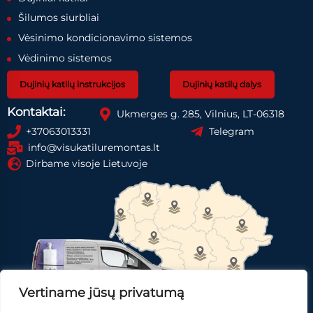
Šilumos siurbliai
Vėsinimo kondicionavimo sistemos
Vėdinimo sistemos
Dujinių katilų instrukcijos
Dujinių katilų dalys
Kontaktai:
Ukmerges g. 285, Vilnius, LT-06318
+37063013331
Telegram
info@visukatiluremontas.lt
Dirbame visoje Lietuvoje
Vertiname jūsų privatumą