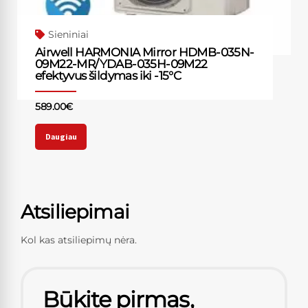
Sieniniai
Airwell HARMONIA Mirror HDMB-035N-
09M22-MR/YDAB-035H-09M22
efektyvus šildymas iki -15°C
589.00
€
Daugiau
Atsiliepimai
Kol kas atsiliepimų nėra.
Būkite pirmas,