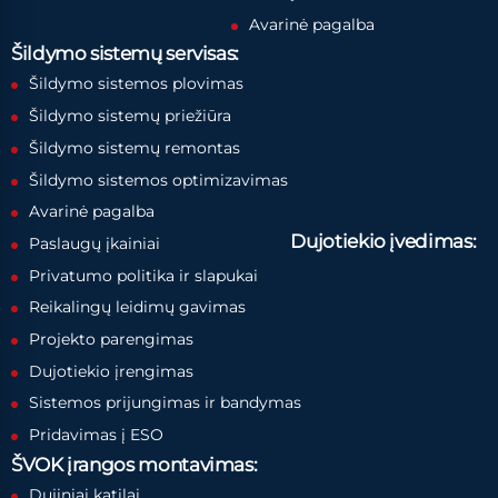
Avarinė pagalba
Šildymo sistemų servisas:
Šildymo sistemos plovimas
Šildymo sistemų priežiūra
Šildymo sistemų remontas
Šildymo sistemos optimizavimas
Avarinė pagalba
Dujotiekio įvedimas:
Paslaugų įkainiai
Privatumo politika ir slapukai
Reikalingų leidimų gavimas
Projekto parengimas
Dujotiekio įrengimas
Sistemos prijungimas ir bandymas
Pridavimas į ESO
ŠVOK įrangos montavimas:
Dujiniai katilai