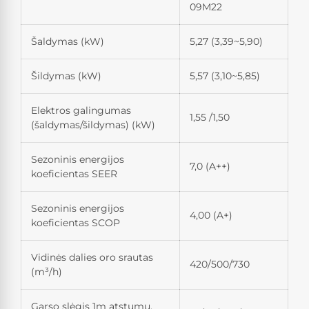
09M22
Šaldymas (kW)
5,27 (3,39~5,90)
Šildymas (kW)
5,57 (3,10~5,85)
Elektros galingumas
1,55 /1,50
(šaldymas/šildymas) (kW)
Sezoninis energijos
7,0 (A++)
koeficientas SEER
Sezoninis energijos
4,00 (A+)
koeficientas SCOP
Vidinės dalies oro srautas
420/500/730
(m³/h)
Garso slėgis 1m atstumu.