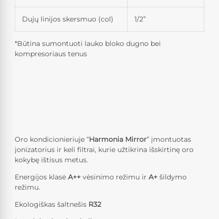
Dujų linijos skersmuo (col)
1/2”
*Būtina sumontuoti lauko bloko dugno bei
kompresoriaus tenus
Oro kondicionieriuje “
Harmonia Mirror
” įmontuotas
jonizatorius ir keli filtrai, kurie užtikrina išskirtinę oro
kokybę ištisus metus.
Energijos klasė
A++
vėsinimo režimu ir
A+
šildymo
režimu.
Ekologiškas šaltnešis
R32