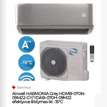
This
product
has
multiple
variants.
The
options
may
be
chosen
on
the
product
page
Sieniniai
Airwell HARMONIA Grey HDMB-070N-
09M22-GY/YDAB-070H-09M22
efektyvus šildymas iki -15°C