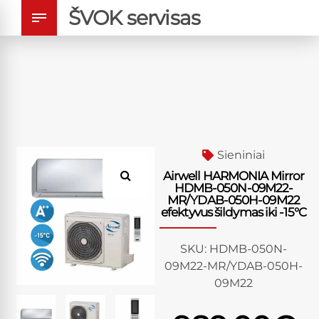
ŠVOK servisas
Sieniniai
Airwell HARMONIA Mirror
HDMB-050N-09M22-
MR/YDAB-050H-09M22
efektyvus šildymas iki -15°C
SKU:
HDMB-050N-
09M22-MR/YDAB-050H-
09M22