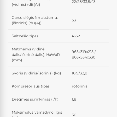
22/28/33,5/43
(vidinis) (dB(A))
Garso slėgis 1m atstumu.
53
(išorinis) (dB(A))
Šaltnešio tipas
R-32
Matmenys (vidinė
965x319x215 /
dalis/išorinė dalis), HxWxD
805x554x330
(mm)
Svoris (vidinis/išorinis) (kg)
10,9/32,8
Kompresoriaus tipas
rotorinis
Drėgmės surinkimas (l/h)
1,8
Maksimalus vamzdyno ilgis
30