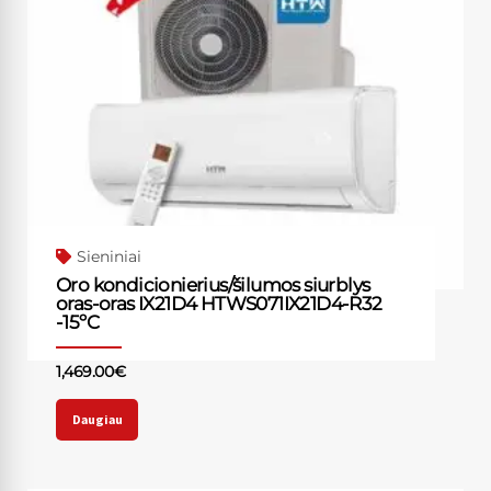
Sieniniai
Oro kondicionierius/šilumos siurblys
oras-oras IX21D4 HTWS071IX21D4-R32
-15ºC
1,469.00
€
Daugiau