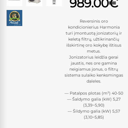
989.00
€
Reversinis oro
kondicionierius Harmonia
turi įmontuotą jonizatorių ir
keletą filtrų, užtikrinančių
išskirtinę oro kokybę ištisus
metus.
Jonizatorius leidžia gerai
jaustis, nes ore gamina
neigiamus jonus, o filtrų
sistema sulaiko kenksmingas
daleles.
— Patalpos plotas (m²) 40-50
— Šaldymo galia (kW) 5,27
(3,39~5,90)
— Šildymo galia (kW) 5,57
(3,10~5,85)