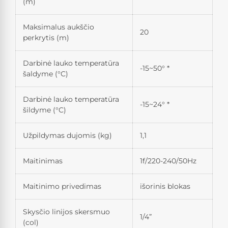
(m)
Maksimalus aukščio
20
perkrytis (m)
Darbinė lauko temperatūra
-15~50° *
šaldyme (°C)
Darbinė lauko temperatūra
-15~24° *
šildyme (°C)
Užpildymas dujomis (kg)
1,1
Maitinimas
1f/220-240/50Hz
Maitinimo privedimas
išorinis blokas
Skysčio linijos skersmuo
1/4”
(col)