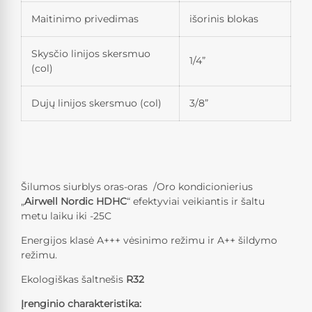
Maitinimo privedimas
išorinis blokas
Skysčio linijos skersmuo
1/4”
(col)
Dujų linijos skersmuo (col)
3/8”
Šilumos siurblys oras-oras /Oro kondicionierius
„
Airwell Nordic HDHC
“
efektyviai veikiantis ir šaltu
metu laiku iki -25C
Energijos klasė A+++ vėsinimo režimu ir A++ šildymo
režimu.
Ekologiškas šaltnešis
R32
Įrenginio charakteristika: