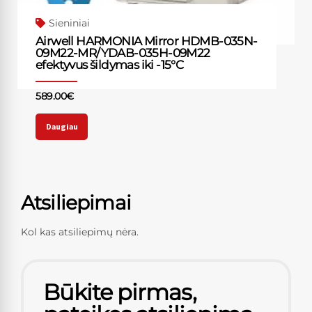
Sieniniai
Airwell HARMONIA Mirror HDMB-035N-
09M22-MR/YDAB-035H-09M22
efektyvus šildymas iki -15°C
589.00
€
Daugiau
Atsiliepimai
Kol kas atsiliepimų nėra.
Būkite pirmas,