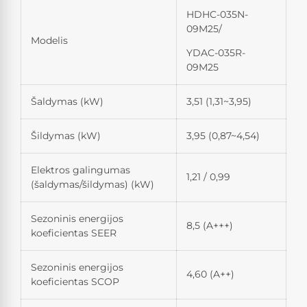
HDHC-035N-
09M25/
Modelis
YDAC-035R-
09M25
Šaldymas (kW)
3,51 (1,31~3,95)
Šildymas (kW)
3,95 (0,87~4,54)
Elektros galingumas
1,21 / 0,99
(šaldymas/šildymas) (kW)
Sezoninis energijos
8,5 (A+++)
koeficientas SEER
Sezoninis energijos
4,60 (A++)
koeficientas SCOP