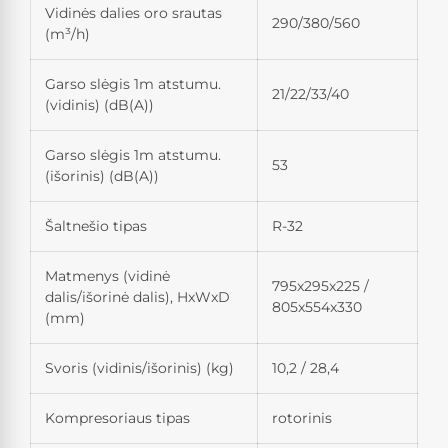
Vidinės dalies oro srautas
290/380/560
(m³/h)
Garso slėgis 1m atstumu.
21/22/33/40
(vidinis) (dB(A))
Garso slėgis 1m atstumu.
53
(išorinis) (dB(A))
Šaltnešio tipas
R-32
Matmenys (vidinė
795x295x225 /
dalis/išorinė dalis), HxWxD
805x554x330
(mm)
Svoris (vidinis/išorinis) (kg)
10,2 / 28,4
Kompresoriaus tipas
rotorinis