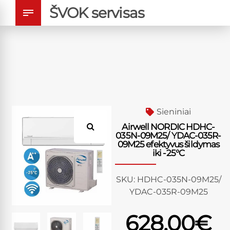
ŠVOK servisas
Sieniniai
Airwell NORDIC HDHC-
035N-09M25/ YDAC-035R-
09M25 efektyvus šildymas
iki -25°C
SKU:
HDHC-035N-09M25/
YDAC-035R-09M25
628.00
€