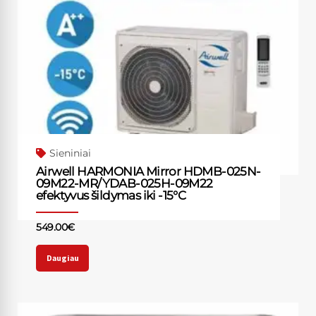
Sieniniai
Airwell HARMONIA Mirror HDMB-025N-
09M22-MR/YDAB-025H-09M22
efektyvus šildymas iki -15°C
549.00
€
Daugiau
This