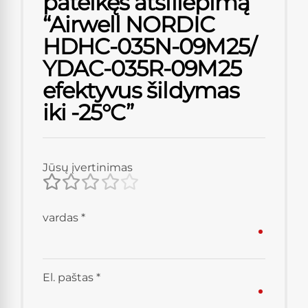
pateikęs atsiliepimą
“Airwell NORDIC
HDHC-035N-09M25/
YDAC-035R-09M25
efektyvus šildymas
iki -25°C”
Jūsų įvertinimas
vardas
*
El. paštas
*