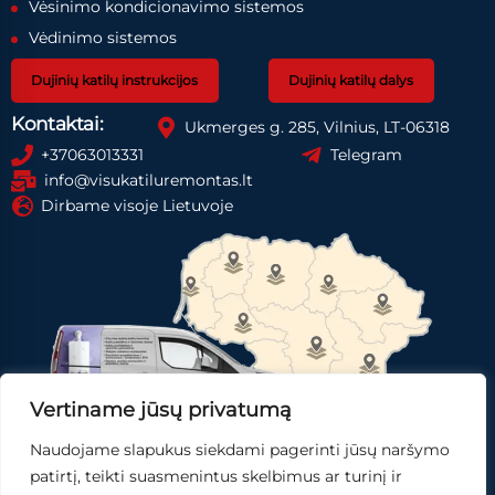
Vėsinimo kondicionavimo sistemos
Vėdinimo sistemos
Dujinių katilų instrukcijos
Dujinių katilų dalys
Kontaktai:
Ukmerges g. 285, Vilnius, LT-06318
+37063013331
Telegram
info@visukatiluremontas.lt
Dirbame visoje Lietuvoje
Vertiname jūsų privatumą
Naudojame slapukus siekdami pagerinti jūsų naršymo
Registruotis paslaugai
Gauti pasiūlymą
patirtį, teikti suasmenintus skelbimus ar turinį ir