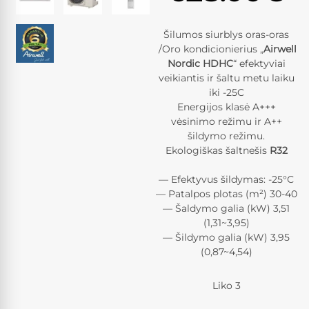
Šilumos siurblys oras-oras
/Oro kondicionierius „
Airwell
Nordic HDHC
“
efektyviai
veikiantis ir šaltu metu laiku
iki -25C
Energijos klasė A+++
vėsinimo režimu ir A++
šildymo režimu.
Ekologiškas šaltnešis
R32
— Efektyvus šildymas: -25°С
— Patalpos plotas (m²) 30-40
— Šaldymo galia (kW) 3,51
(1,31~3,95)
— Šildymo galia (kW) 3,95
(0,87~4,54)
Liko 3
Kiekis