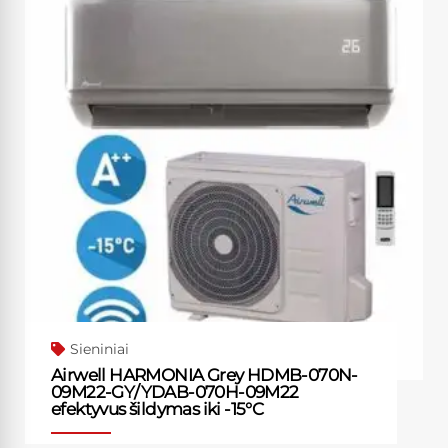
product
has
multiple
variants.
The
options
may
be
chosen
on
the
product
page
Sieniniai
Airwell HARMONIA Grey HDMB-070N-
09M22-GY/YDAB-070H-09M22
efektyvus šildymas iki -15°C