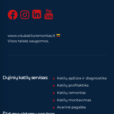
www.visukatiluremontas.lt
Visos teisės saugomos.
Dujinių katilų servisas:
Katilų apžiūra ir diagnostika
Katilų profilaktika
Katilų remontas
Katilų montavimas
Avarinė pagalba
Šildymo sistemų servisas: