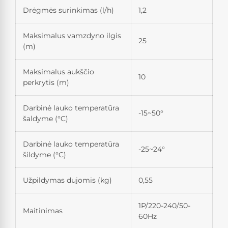
Drėgmės surinkimas (l/h)
1,2
Maksimalus vamzdyno ilgis
25
(m)
Maksimalus aukščio
10
perkrytis (m)
Darbinė lauko temperatūra
-15~50°
šaldyme (°C)
Darbinė lauko temperatūra
-25~24°
šildyme (°C)
Užpildymas dujomis (kg)
0,55
1P/220-240/50-
Maitinimas
60Hz