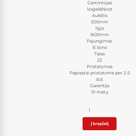
Gamintojas
Vogel&Noot
Aukštis
500mm
Ilgis
1600mm
Pajungimas
Iš šono
Tipas
22
Pristatymas
Paprastai pristatome per 2-5
d.d.
Garantija
10 metų
Kiekis
Į krepšelį