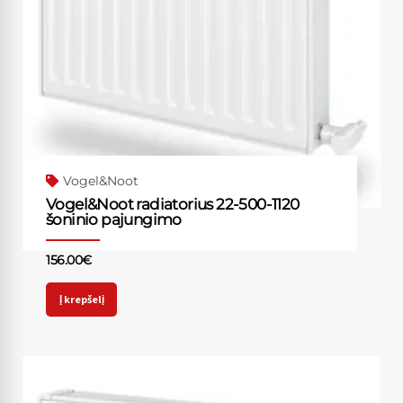
Vogel&Noot
Vogel&Noot radiatorius 22-500-1120
šoninio pajungimo
156.00
€
Į krepšelį