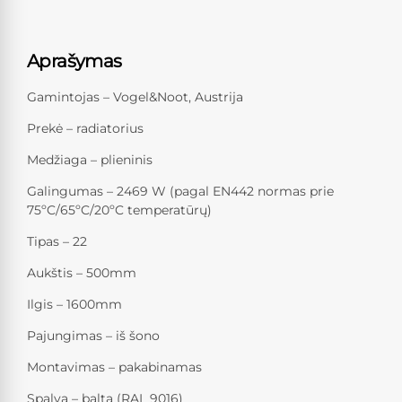
Aprašymas
Gamintojas – Vogel&Noot, Austrija
Prekė – radiatorius
Medžiaga – plieninis
Galingumas – 2469 W (pagal EN442 normas prie
75ºC/65ºC/20ºC temperatūrų)
Tipas – 22
Aukštis – 500mm
Ilgis – 1600mm
Pajungimas – iš šono
Montavimas – pakabinamas
Spalva – balta (RAL 9016)