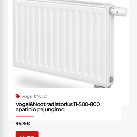
Vogel&Noot
Vogel&Noot radiatorius 11-500-800
apatinio pajungimo
96.75
€
Daugiau