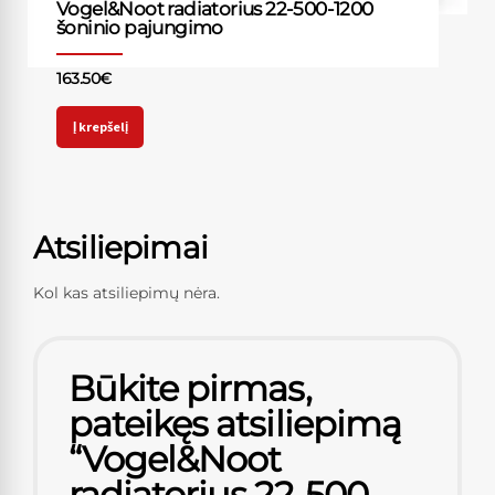
Vogel&Noot radiatorius 22-500-1200
šoninio pajungimo
163.50
€
Į krepšelį
Atsiliepimai
Kol kas atsiliepimų nėra.
Būkite pirmas,
pateikęs atsiliepimą
“Vogel&Noot
radiatorius 22-500-