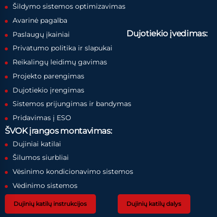
Šildymo sistemos optimizavimas
Avarinė pagalba
Dujotiekio įvedimas:
Paslaugų įkainiai
Privatumo politika ir slapukai
Reikalingų leidimų gavimas
Projekto parengimas
Dujotiekio įrengimas
Sistemos prijungimas ir bandymas
Pridavimas į ESO
ŠVOK įrangos montavimas:
Dujiniai katilai
Šilumos siurbliai
Vėsinimo kondicionavimo sistemos
Vėdinimo sistemos
Dujinių katilų instrukcijos
Dujinių katilų dalys