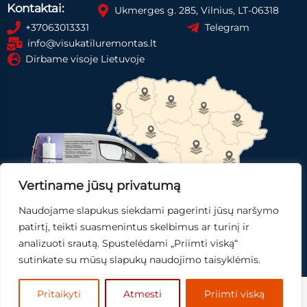
Kontaktai:
Ukmerges g. 285, Vilnius, LT-06318
+37063013331
Telegram
info@visukatiluremontas.lt
Dirbame visoje Lietuvoje
Vertiname jūsų privatumą
Naudojame slapukus siekdami pagerinti jūsų naršymo
Registruotis paslaugai
Gauti pasiūlymą
patirtį, teikti suasmenintus skelbimus ar turinį ir
analizuoti srautą. Spustelėdami „Priimti viską“
Skubi pagalba
sutinkate su mūsų slapukų naudojimo taisyklėmis.
© 2025
Mingo IT,
sprendimai.
Pritaikyti
Atmesti
Priimti viską