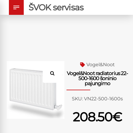
ŠVOK servisas
Vogel&Noot
Vogel&Noot radiatorius 22-
500-1600 šoninio
pajungimo
SKU:
VN22-500-1600s
208.50
€