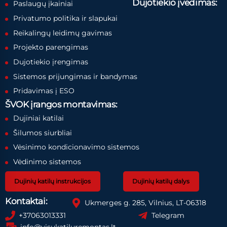
Dujotiekio įvedimas:
Paslaugų įkainiai
Privatumo politika ir slapukai
Reikalingų leidimų gavimas
Projekto parengimas
Dujotiekio įrengimas
Sistemos prijungimas ir bandymas
Pridavimas į ESO
ŠVOK įrangos montavimas:
Dujiniai katilai
Šilumos siurbliai
Vėsinimo kondicionavimo sistemos
Vėdinimo sistemos
Dujinių katilų instrukcijos
Dujinių katilų dalys
Kontaktai:
Ukmerges g. 285, Vilnius, LT-06318
+37063013331
Telegram
info@visukatiluremontas.lt