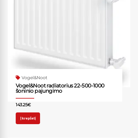
Vogel&Noot
Vogel&Noot radiatorius 22-500-1000
šoninio pajungimo
143.25
€
Į krepšelį