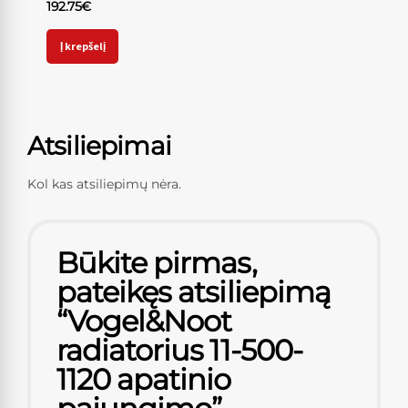
192.75
€
Į krepšelį
Atsiliepimai
Kol kas atsiliepimų nėra.
Būkite pirmas,
pateikęs atsiliepimą
“Vogel&Noot
radiatorius 11-500-
1120 apatinio