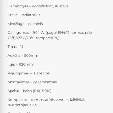
Gamintojas – Vogel&Noot, Austrija
Prekė – radiatorius
Medžiaga – plieninis
Galingumas – 944 W (pagal EN442 normas prie
75ºC/65ºC/20ºC temperatūrų)
Tipas – 11
Aukštis – 500mm
Ilgis – 1120mm
Pajungimas – iš apačios
Montavimas – pakabinamas
Spalva – balta (RAL 9016)
Komplekte – termostatinis ventilis, laikikliai,
nuorintojas, aklė