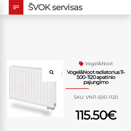
ŠVOK servisas
Vogel&Noot
Vogel&Noot radiatorius 11-
500-1120 apatinio
pajungimo
SKU:
VN11-500-1120
115.50
€