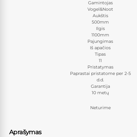
Gamintojas
Vogel&Noot
Aukštis
500mm
Ilgis
1100mm
Pajungimas
Iš apačios
Tipas
11
Pristatymas
Paprastai pristatome per 2-5
d.d.
Garantija
10 metų
Neturime
Aprašymas