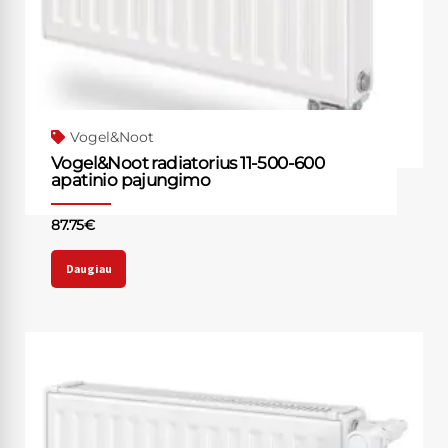
Vogel&Noot
Vogel&Noot radiatorius 11-500-600
apatinio pajungimo
87.75
€
Daugiau