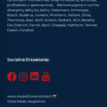
remontas ir montavimas. Šildymo sistemų remontas,
profilaktika ir aptarnavimas . Remontuojame ir turime
atsarginių dalių šių katilų: Viessmann, Immergas,
Bosch, Buderus, Junkers, Protherm, Vaillant, Sime,
Thermona, Baxi, Wolf, Ariston, Radiant, ACV, Beretta,
Die Dietrich, Ferroli, Beril, Chappee, Italtherm, Termet,
Daikin, Fondital
Socialinė žiniasklaida:
www.visukatiluremontas.lt
Visos teisės saugomos.