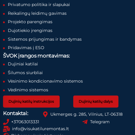
Privatumo politika ir slapukai
Reikalingų leidimų gavimas
Projekto parengimas
Dujotiekio įrengimas
Sistemos prijungimas ir bandymas
Pridavimas į ESO
ŠVOK įrangos montavimas:
Dujiniai katilai
Šilumos siurbliai
Vėsinimo kondicionavimo sistemos
Vėdinimo sistemos
Dujinių katilų instrukcijos
Dujinių katilų dalys
Kontaktai:
Ukmerges g. 285, Vilnius, LT-06318
+37063013331
Telegram
info@visukatiluremontas.lt