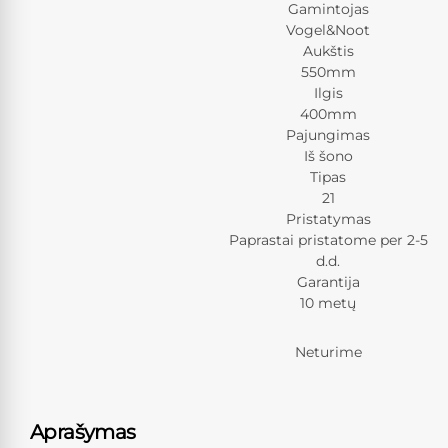
Gamintojas
Vogel&Noot
Aukštis
550mm
Ilgis
400mm
Pajungimas
Iš šono
Tipas
21
Pristatymas
Paprastai pristatome per 2-5
d.d.
Garantija
10 metų
Neturime
Aprašymas