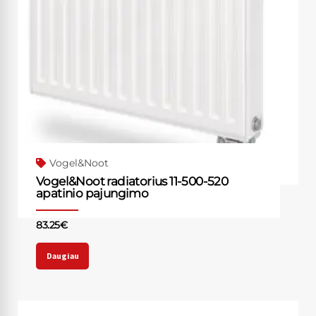
Vogel&Noot
Vogel&Noot radiatorius 11-500-520
apatinio pajungimo
83.25
€
Daugiau