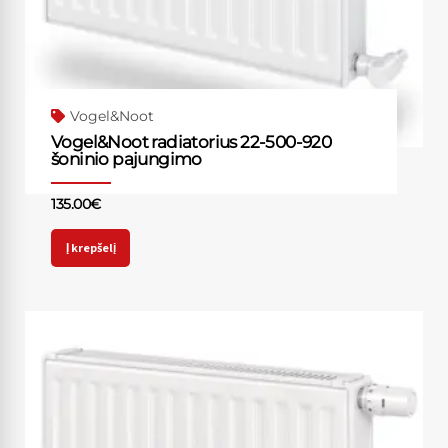
Vogel&Noot
Vogel&Noot radiatorius 22-500-920
šoninio pajungimo
135.00
€
Į krepšelį