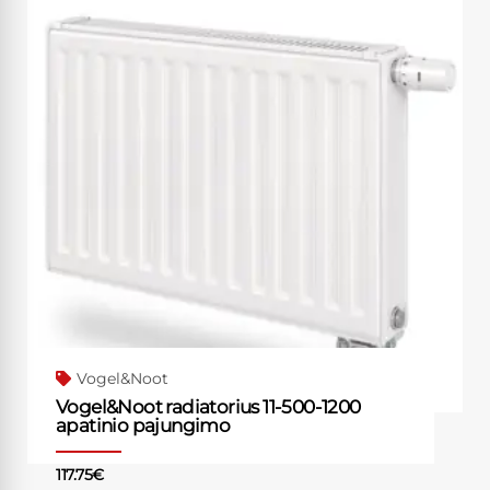
Vogel&Noot
Vogel&Noot radiatorius 11-500-1200
apatinio pajungimo
117.75
€