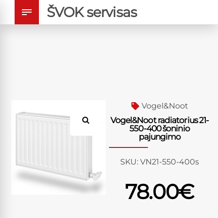
ŠVOK servisas
Vogel&Noot
Vogel&Noot radiatorius 21-
550-400 šoninio
pajungimo
SKU:
VN21-550-400s
78.00
€