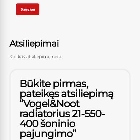
Daugiau
Atsiliepimai
Kol kas atsiliepimų nėra.
Būkite pirmas,
pateikęs atsiliepimą
“Vogel&Noot
radiatorius 21-550-
400 šoninio
pajungimo”