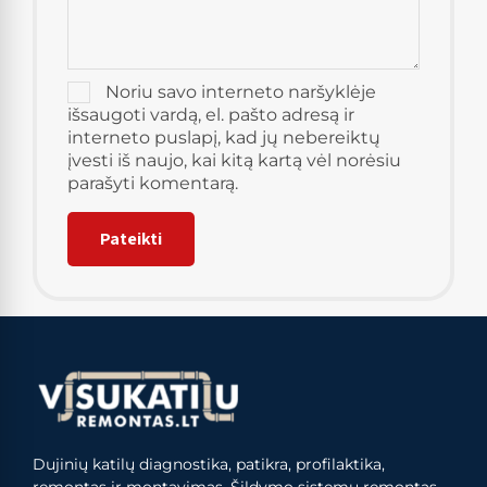
Noriu savo interneto naršyklėje
išsaugoti vardą, el. pašto adresą ir
interneto puslapį, kad jų nebereiktų
įvesti iš naujo, kai kitą kartą vėl norėsiu
parašyti komentarą.
Dujinių katilų diagnostika, patikra, profilaktika,