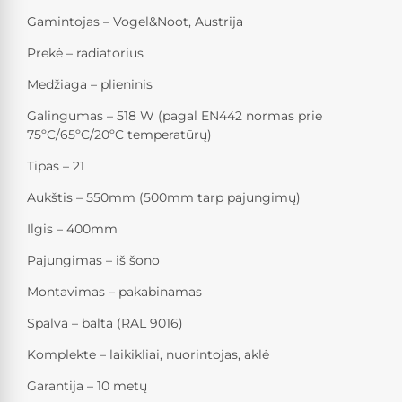
Gamintojas – Vogel&Noot, Austrija
Prekė – radiatorius
Medžiaga – plieninis
Galingumas – 518 W (pagal EN442 normas prie
75ºC/65ºC/20ºC temperatūrų)
Tipas – 21
Aukštis – 550mm (500mm tarp pajungimų)
Ilgis – 400mm
Pajungimas – iš šono
Montavimas – pakabinamas
Spalva – balta (RAL 9016)
Komplekte – laikikliai, nuorintojas, aklė
Garantija – 10 metų