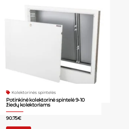
Kolektorinės spintelės
Potinkinė kolektorinė spintelė 9-10
žiedų kolektoriams
90.75
€