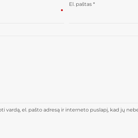
El. paštas
*
 vardą, el. pašto adresą ir interneto puslapį, kad jų nebere