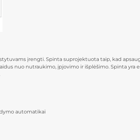
kirstytuvams įrengti. Spinta suprojektuota taip, kad aps
us nuo nutraukimo, įpjovimo ir išplėšimo. Spinta yra este
.
aldymo automatikai