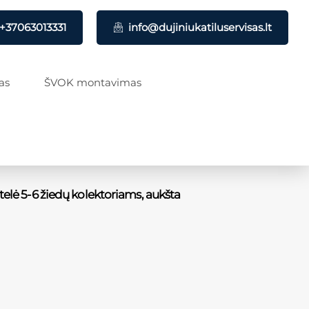
+37063013331
info@dujiniukatiluservisas.lt
as
ŠVOK montavimas
ntelė 5-6 žiedų kolektoriams, aukšta