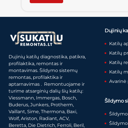
Dujinių kat
Katilų a
Katilų p
Dujinių katilų diagnostika, patikra,
Katilų 
profilaktika, remontas ir
montavimas. Šildymo sistemų
Katilų 
remontas, profilaktika ir
Avarinė
aptarnavimas . Remontuojame ir
turime atsarginių dalių šių katilų:
Viessmann, Immergas, Bosch,
Šildymo si
Buderus, Junkers, Protherm,
Vaillant, Sime, Thermona, Baxi,
Šildymo
Wolf, Ariston, Radiant, ACV,
Šildymo 
Beretta, Die Dietrich, Ferroli, Beril,