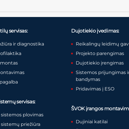
ilų servisas:
Dujotiekio įvedimas:
pžiūra ir diagnostika
Reikalingų leidimų ga
rofilaktika
Projekto parengimas
remontas
Dujotiekio įrengimas
montavimas
Sistemos prijungimas i
bandymas
 pagalba
Pridavimas į ESO
stemų servisas:
ŠVOK įrangos montavim
 sistemos plovimas
Dujiniai katilai
sistemų priežiūra