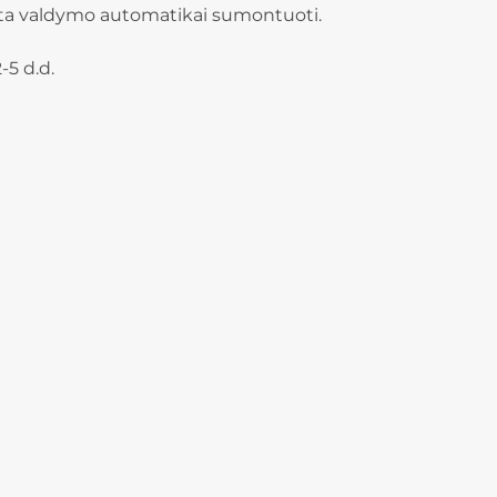
ieta valdymo automatikai sumontuoti.
-5 d.d.