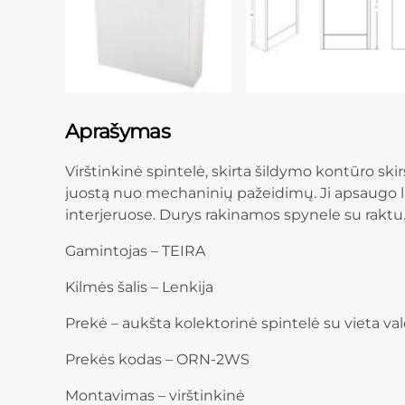
Aprašymas
Virštinkinė spintelė, skirta šildymo kontūro s
juostą nuo mechaninių pažeidimų. Ji apsaugo laid
interjeruose. Durys rakinamos spynele su raktu
Gamintojas – TEIRA
Kilmės šalis – Lenkija
Prekė – aukšta kolektorinė spintelė su vieta v
Prekės kodas – ORN-2WS
Montavimas – virštinkinė