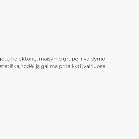
augotų kolektorių, maišymo grupę ir valdymo
tiška, todėl ją galima pritaikyti įvairiuose