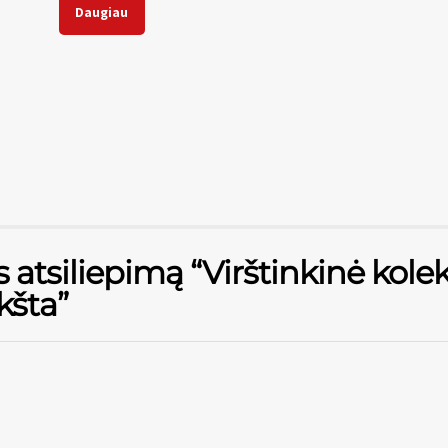
Daugiau
 atsiliepimą “Virštinkinė kolek
kšta”