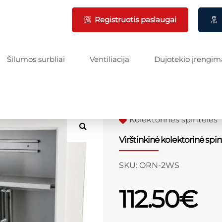
Registruotis paslaugai
Šilumos surbliai
Ventiliacija
Dujotekio įrengim
Kolektorinės spintelės
Virštinkinė kolektorinė spi
SKU:
ORN-2WS
112.50
€