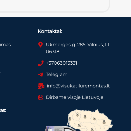
Kontaktai:
vimas
Ukmerges g. 285, Vilnius, LT-
06318
+37063013331
r
Telegram
info@visukatiluremontas.lt
Dirbame visoje Lietuvoje
as: