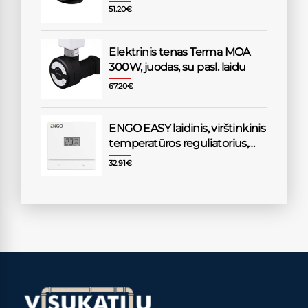
51.20
€
Elektrinis tenas Terma MOA
300W, juodas, su pasl. laidu
67.20
€
ENGO EASY laidinis, virštinkinis
temperatūros reguliatorius,
230V, baltas
32.91
€