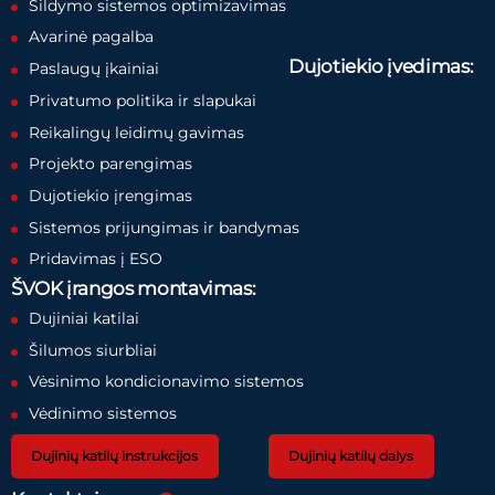
Šildymo sistemos optimizavimas
Avarinė pagalba
Dujotiekio įvedimas:
Paslaugų įkainiai
Privatumo politika ir slapukai
Reikalingų leidimų gavimas
Projekto parengimas
Dujotiekio įrengimas
Sistemos prijungimas ir bandymas
Pridavimas į ESO
ŠVOK įrangos montavimas:
Dujiniai katilai
Šilumos siurbliai
Vėsinimo kondicionavimo sistemos
Vėdinimo sistemos
Dujinių katilų instrukcijos
Dujinių katilų dalys