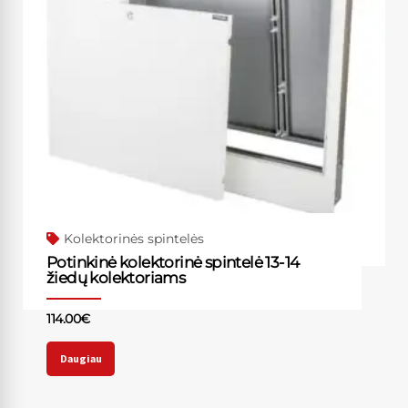
Kolektorinės spintelės
Potinkinė kolektorinė spintelė 13-14
žiedų kolektoriams
114.00
€
Daugiau