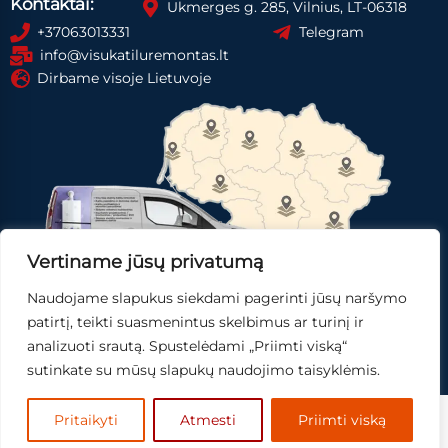
Kontaktai:
Ukmerges g. 285, Vilnius, LT-06318
+37063013331
Telegram
info@visukatiluremontas.lt
Dirbame visoje Lietuvoje
Vertiname jūsų privatumą
Naudojame slapukus siekdami pagerinti jūsų naršymo
Registruotis paslaugai
Gauti pasiūlymą
patirtį, teikti suasmenintus skelbimus ar turinį ir
analizuoti srautą. Spustelėdami „Priimti viską“
Skubi pagalba
sutinkate su mūsų slapukų naudojimo taisyklėmis.
© 2025
Mingo IT,
sprendimai.
Pritaikyti
Atmesti
Priimti viską