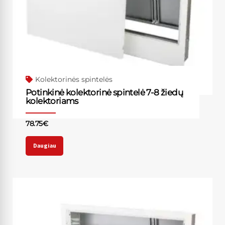
Kolektorinės spintelės
Potinkinė kolektorinė spintelė 7-8 žiedų
kolektoriams
78.75
€
Daugiau