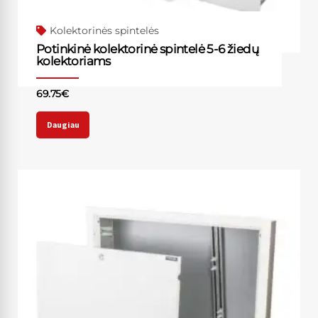
Kolektorinės spintelės
Potinkinė kolektorinė spintelė 5-6 žiedų
kolektoriams
69.75
€
Daugiau