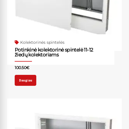
Kolektorinės spintelės
Potinkinė kolektorinė spintelė 11-12
žiedų kolektoriams
100.50
€
Daugiau