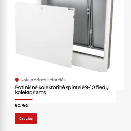
Kolektorinės spintelės
Potinkinė kolektorinė spintelė 9-10 žiedų
kolektoriams
90.75
€
Daugiau