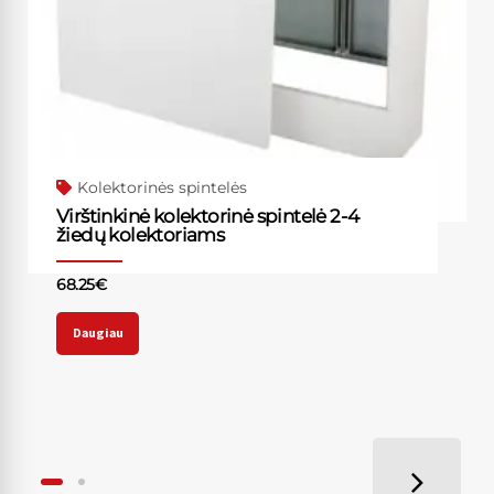
Kolektorinės spintelės
Virštinkinė kolektorinė spintelė 2-4
žiedų kolektoriams
68.25
€
Daugiau