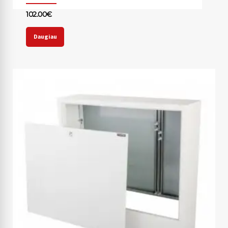
102.00
€
Daugiau