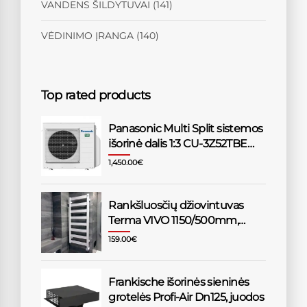
VANDENS ŠILDYTUVAI
(141)
VĖDINIMO ĮRANGA
(140)
Top rated products
Panasonic Multi Split sistemos
išorinė dalis 1:3 CU-3Z52TBE
5,2/6,8kW
1,450.00
€
Rankšluosčių džiovintuvas
Terma VIVO 1150/500mm,
baltas
159.00
€
Frankische išorinės sieninės
grotelės Profi-Air Dn125, juodos