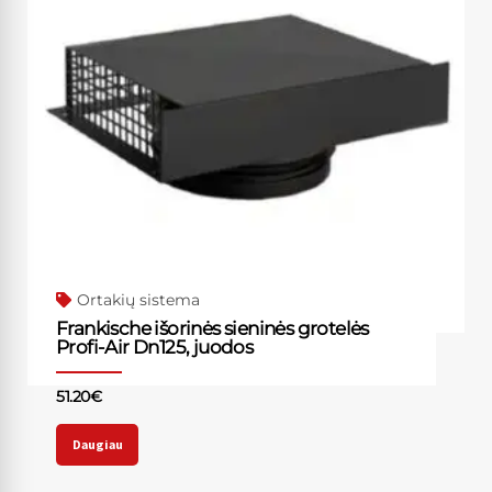
Ortakių sistema
Frankische išorinės sieninės grotelės
Profi-Air Dn125, juodos
51.20
€
Daugiau