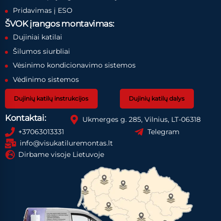
Pridavimas į ESO
ŠVOK įrangos montavimas:
Dujiniai katilai
Šilumos siurbliai
Vėsinimo kondicionavimo sistemos
Vėdinimo sistemos
Dujinių katilų instrukcijos
Dujinių katilų dalys
Kontaktai:
Ukmerges g. 285, Vilnius, LT-06318
+37063013331
Telegram
info@visukatiluremontas.lt
Dirbame visoje Lietuvoje