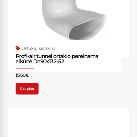
Ortakių sistema
Profi-air tunnel ortakio pereinama
alkūnė Dn90x132-52
15.60
€
Daugiau