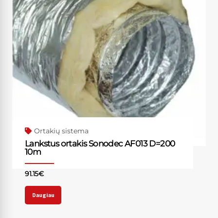
Ortakių sistema
Lankstus ortakis Sonodec AF013 D=200
10m
91.15
€
Daugiau