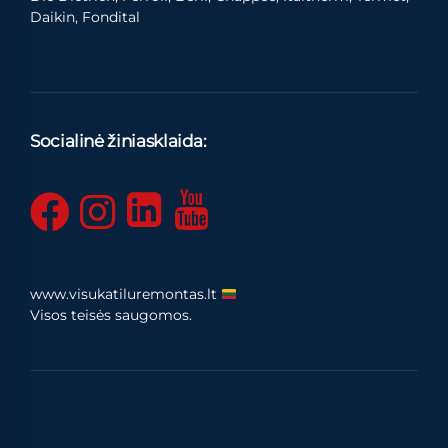
Daikin, Fondital
Socialinė žiniasklaida:
www.visukatiluremontas.lt
Visos teisės saugomos.