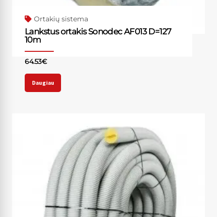
Ortakių sistema
Lankstus ortakis Sonodec AF013 D=127
10m
64.53
€
Daugiau