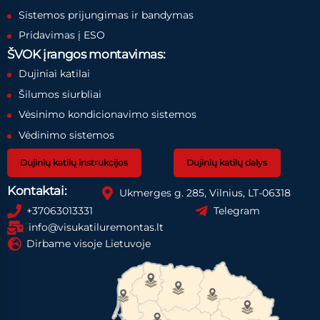
Sistemos prijungimas ir bandymas
Pridavimas į ESO
ŠVOK įrangos montavimas:
Dujiniai katilai
Šilumos siurbliai
Vėsinimo kondicionavimo sistemos
Vėdinimo sistemos
Dujinių katilų instrukcijos
Dujinių katilų dalys
Kontaktai:
Ukmerges g. 285, Vilnius, LT-06318
+37063013331
Telegram
info@visukatiluremontas.lt
Dirbame visoje Lietuvoje