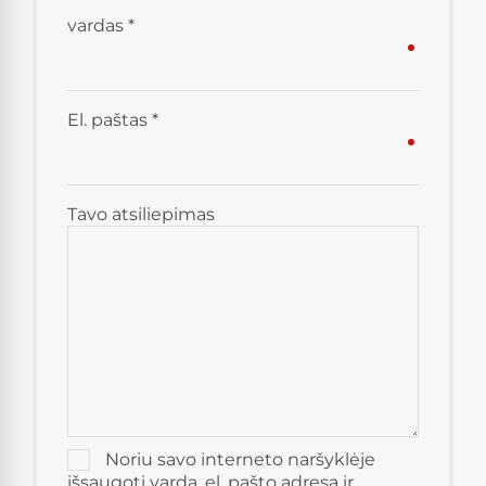
vardas
*
El. paštas
*
Tavo atsiliepimas
Noriu savo interneto naršyklėje
išsaugoti vardą, el. pašto adresą ir