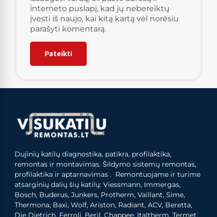
interneto puslapį, kad jų nebereiktų
įvesti iš naujo, kai kitą kartą vėl norėsiu
parašyti komentarą.
Dujinių katilų diagnostika, patikra, profilaktika,
remontas ir montavimas. Šildymo sistemų remontas,
profilaktika ir aptarnavimas . Remontuojame ir turime
atsarginių dalių šių katilų: Viessmann, Immergas,
Bosch, Buderus, Junkers, Protherm, Vaillant, Sime,
Thermona, Baxi, Wolf, Ariston, Radiant, ACV, Beretta,
Die Dietrich, Ferroli, Beril, Chappee, Italtherm, Termet,