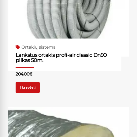
Ortakių sistema
Lankstus ortakis profi-air classic Dn90
pilkas 50m.
204.00
€
Į krepšelį