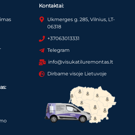
Kontaktai:
vimas
Ukmerges g. 285, Vilnius, LT-
06318
+37063013331
r
Telegram
info@visukatiluremontas.lt
Dirbame visoje Lietuvoje
as:
imo