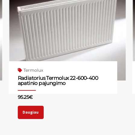
Termolux
Radiatorius Termolux 22-600-400
apatinio pajungimo
95.25
€
Daugiau