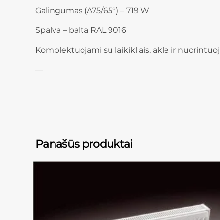
Galingumas (Δ75/65°) – 719 W
Spalva – balta RAL 9016
Komplektuojami su laikikliais, akle ir nuorintuo
—
Panašūs produktai