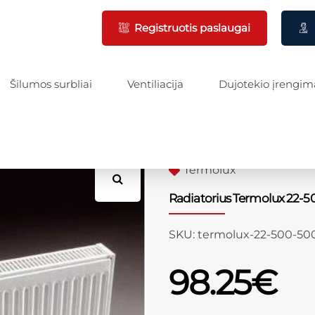
Registruotis paslaugai
Šilumos surbliai
Ventiliacija
Dujotekio įrengim
Termolux
Radiatorius Termolux 22-5
SKU:
termolux-22-500-50
98.25
€