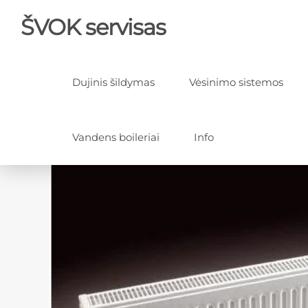
ŠVOK servisas
Dujinis šildymas
Vėsinimo sistemos
Vandens boileriai
Info