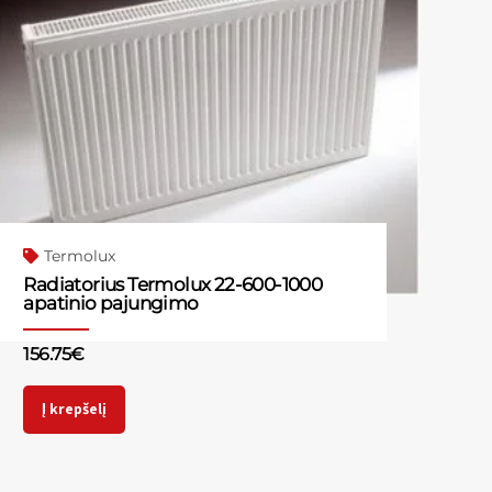
Termolux
Radiatorius Termolux 22-600-1000
apatinio pajungimo
156.75
€
Į krepšelį