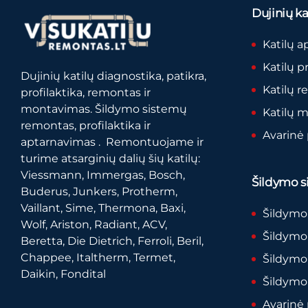
Dujinių kat
Katilų a
Katilų p
Dujinių katilų diagnostika, patikra,
Katilų 
profilaktika, remontas ir
montavimas. Šildymo sistemų
Katilų 
remontas, profilaktika ir
Avarinė
aptarnavimas . Remontuojame ir
turime atsarginių dalių šių katilų:
Viessmann, Immergas, Bosch,
Šildymo si
Buderus, Junkers, Protherm,
Vaillant, Sime, Thermona, Baxi,
Šildymo
Wolf, Ariston, Radiant, ACV,
Šildymo 
Beretta, Die Dietrich, Ferroli, Beril,
Chappee, Italtherm, Termet,
Šildymo
Daikin, Fondital
Šildymo
Avarinė