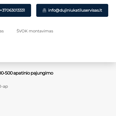
+37063013331
info@dujiniukatiluservisas.lt
as
ŠVOK montavimas
00-500 apatinio pajungimo
0-ap