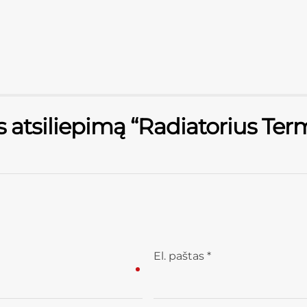
s atsiliepimą “Radiatorius Te
El. paštas
*