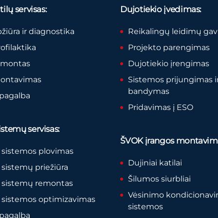
ilų servisas:
Dujotiekio įvedimas:
pžiūra ir diagnostika
Reikalingų leidimų ga
rofilaktika
Projekto parengimas
remontas
Dujotiekio įrengimas
montavimas
Sistemos prijungimas i
bandymas
 pagalba
Pridavimas į ESO
stemų servisas:
ŠVOK įrangos montavim
 sistemos plovimas
Dujiniai katilai
sistemų priežiūra
Šilumos siurbliai
 sistemų remontas
Vėsinimo kondicionav
 sistemos optimizavimas
sistemos
 pagalba