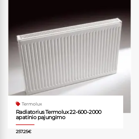
Termolux
Radiatorius Termolux 22-600-2000
apatinio pajungimo
257.25
€