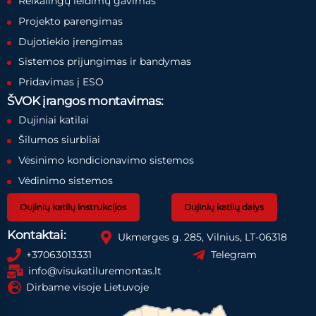
Reikalingų leidimų gavimas
Projekto parengimas
Dujotiekio įrengimas
Sistemos prijungimas ir bandymas
Pridavimas į ESO
ŠVOK įrangos montavimas:
Dujiniai katilai
Šilumos siurbliai
Vėsinimo kondicionavimo sistemos
Vėdinimo sistemos
Dujinių katilų instrukcijos
Dujinių katilų dalys
Kontaktai:
Ukmerges g. 285, Vilnius, LT-06318
+37063013331
Telegram
info@visukatiluremontas.lt
Dirbame visoje Lietuvoje