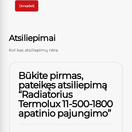
Į krepšelį
Atsiliepimai
Kol kas atsiliepimų nėra.
Būkite pirmas,
pateikęs atsiliepimą
“Radiatorius
Termolux 11-500-1800
apatinio pajungimo”