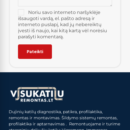
Noriu savo interneto naršyklėje
išsaugoti vardą, el. pašto adresą ir
interneto puslapį, kad jų nebereiktų
įvesti iš naujo, kai kitą kartą vėl norėsiu
parašyti komentarą.
Dujinių katilų diagnostika, patikra, profilaktika,
remontas ir montavimas. Šildymo sistemų remontas,
profilaktika ir aptarnavimas . Remontuojame ir turime
atsarginių dalių šių katilų: Viessmann, Immergas,