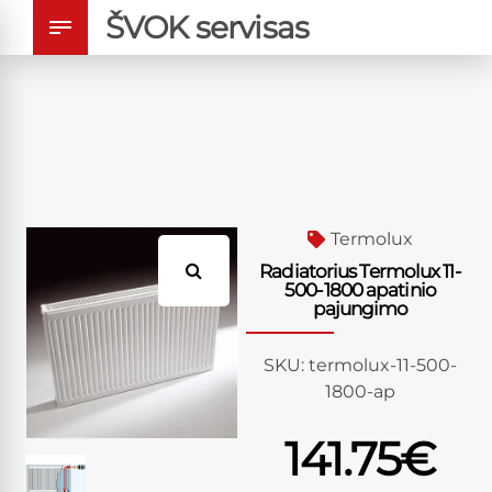
ŠVOK servisas
Termolux
Radiatorius Termolux 11-
500-1800 apatinio
pajungimo
SKU:
termolux-11-500-
1800-ap
141.75
€