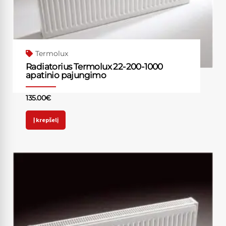
Termolux
Radiatorius Termolux 22-200-1000
apatinio pajungimo
135.00
€
Į krepšelį