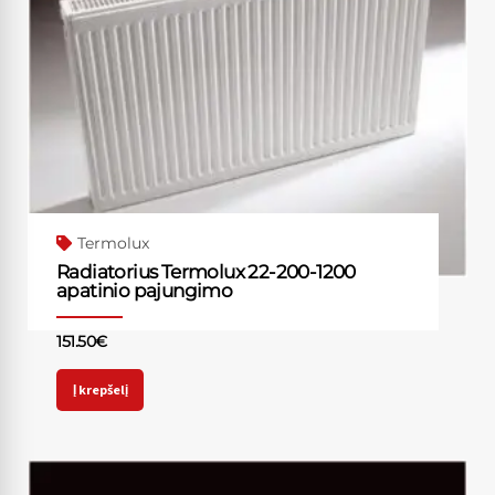
Termolux
Radiatorius Termolux 22-200-1200
apatinio pajungimo
151.50
€
Į krepšelį