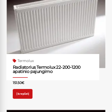
Termolux
Radiatorius Termolux 22-200-1200
apatinio pajungimo
151.50
€
Į krepšelį