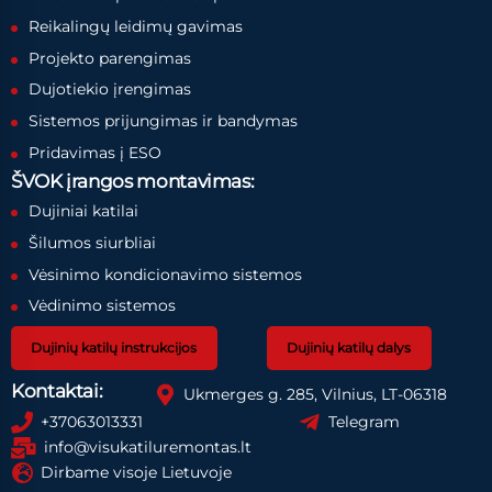
Reikalingų leidimų gavimas
Projekto parengimas
Dujotiekio įrengimas
Sistemos prijungimas ir bandymas
Pridavimas į ESO
ŠVOK įrangos montavimas:
Dujiniai katilai
Šilumos siurbliai
Vėsinimo kondicionavimo sistemos
Vėdinimo sistemos
Dujinių katilų instrukcijos
Dujinių katilų dalys
Kontaktai:
Ukmerges g. 285, Vilnius, LT-06318
+37063013331
Telegram
info@visukatiluremontas.lt
Dirbame visoje Lietuvoje