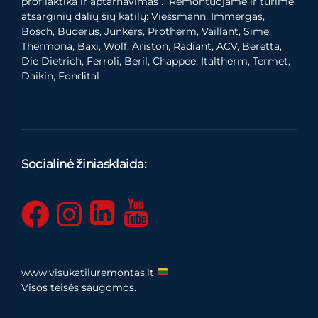
profilaktika ir aptarnavimas . Remontuojame ir turime
atsarginių dalių šių katilų: Viessmann, Immergas,
Bosch, Buderus, Junkers, Protherm, Vaillant, Sime,
Thermona, Baxi, Wolf, Ariston, Radiant, ACV, Beretta,
Die Dietrich, Ferroli, Beril, Chappee, Italtherm, Termet,
Daikin, Fondital
Socialinė žiniasklaida:
www.visukatiluremontas.lt
Visos teisės saugomos.