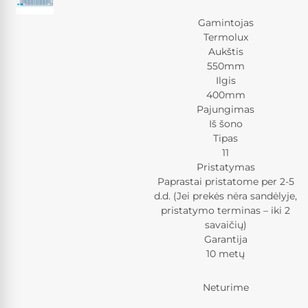
Gamintojas
Termolux
Aukštis
550mm
Ilgis
400mm
Pajungimas
Iš šono
Tipas
11
Pristatymas
Paprastai pristatome per 2-5
d.d. (Jei prekės nėra sandėlyje,
pristatymo terminas – iki 2
savaičių)
Garantija
10 metų
Neturime