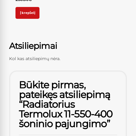
Į krepšelį
Atsiliepimai
Kol kas atsiliepimų nėra.
Būkite pirmas,
pateikęs atsiliepimą
“Radiatorius
Termolux 11-550-400
šoninio pajungimo”