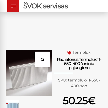
ŠVOK servisas
Termolux
Radiatorius Termolux 11-
550-400 šoninio
pajungimo
SKU:
termolux-11-550-
400-son
50.25
€