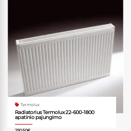
Termolux
Radiatorius Termolux 22-600-1800
apatinio pajungimo
250.50
€