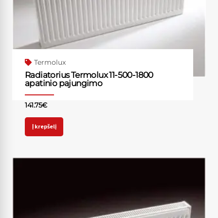
Termolux
Radiatorius Termolux 11-500-1800
apatinio pajungimo
141.75
€
Į krepšelį