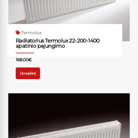
Termolux
Radiatorius Termolux 22-200-1400
apatinio pajungimo
168.00
€
Į krepšelį