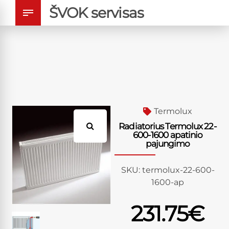
ŠVOK servisas
Termolux
Radiatorius Termolux 22-
600-1600 apatinio
pajungimo
SKU:
termolux-22-600-
1600-ap
231.75
€