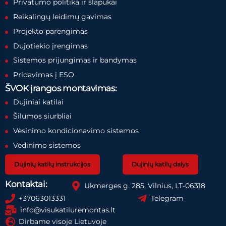
Privatumo politika ir slapukai
Reikalingų leidimų gavimas
Projekto parengimas
Dujotiekio įrengimas
Sistemos prijungimas ir bandymas
Pridavimas į ESO
ŠVOK įrangos montavimas:
Dujiniai katilai
Šilumos siurbliai
Vėsinimo kondicionavimo sistemos
Vėdinimo sistemos
Dujinių katilų instrukcijos
Dujinių katilų dalys
Kontaktai:
Ukmerges g. 285, Vilnius, LT-06318
+37063013331
Telegram
info@visukatiluremontas.lt
Dirbame visoje Lietuvoje