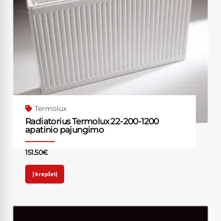
Termolux
Radiatorius Termolux 22-200-1200
apatinio pajungimo
151.50
€
Į krepšelį