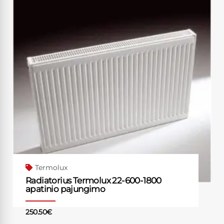
Termolux
Radiatorius Termolux 22-600-1800
apatinio pajungimo
250.50
€