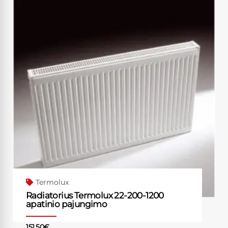
Termolux
Radiatorius Termolux 22-200-1200
apatinio pajungimo
151.50
€