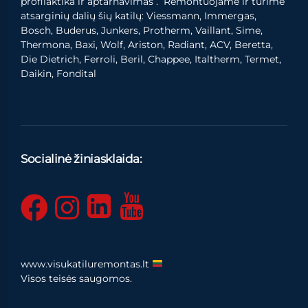
profilaktika ir aptarnavimas . Remontuojame ir turime
atsarginių dalių šių katilų: Viessmann, Immergas,
Bosch, Buderus, Junkers, Protherm, Vaillant, Sime,
Thermona, Baxi, Wolf, Ariston, Radiant, ACV, Beretta,
Die Dietrich, Ferroli, Beril, Chappee, Italtherm, Termet,
Daikin, Fondital
Socialinė žiniasklaida:
www.visukatiluremontas.lt
Visos teisės saugomos.