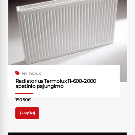
Termolux
Radiatorius Termolux 11-600-2000
apatinio pajungimo
190.50
€
Į krepšelį