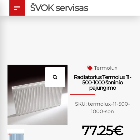
ŠVOK servisas
Termolux
Radiatorius Termolux 11-
500-1000 šoninio
pajungimo
SKU:
termolux-11-500-
1000-son
77.25
€