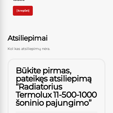
Į krepšelį
Atsiliepimai
Kol kas atsiliepimų nėra.
Būkite pirmas,
pateikęs atsiliepimą
“Radiatorius
Termolux 11-500-1000
šoninio pajungimo”