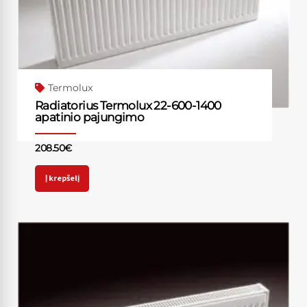
Termolux
Radiatorius Termolux 22-600-1400
apatinio pajungimo
208.50
€
Į krepšelį