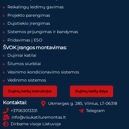
Reikalingų leidimų gavimas
Projekto parengimas
Dujotiekio įrengimas
Sistemos prijungimas ir bandymas
Pridavimas į ESO
ŠVOK įrangos montavimas:
Dujiniai katilai
Šilumos siurbliai
Vėsinimo kondicionavimo sistemos
Vėdinimo sistemos
Dujinių katilų instrukcijos
Dujinių katilų dalys
Kontaktai:
Ukmerges g. 285, Vilnius, LT-06318
+37063013331
Telegram
info@visukatiluremontas.lt
Dirbame visoje Lietuvoje