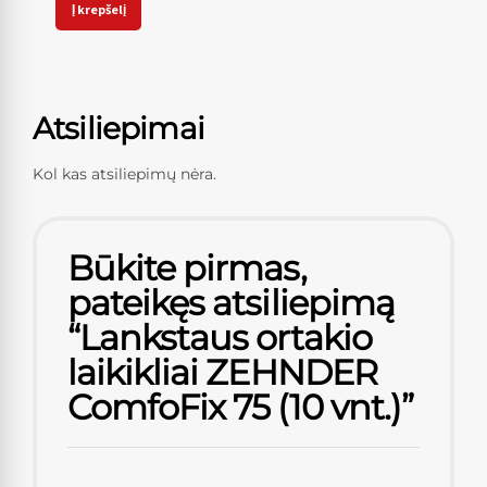
Į krepšelį
Atsiliepimai
Kol kas atsiliepimų nėra.
Būkite pirmas,
pateikęs atsiliepimą
“Lankstaus ortakio
laikikliai ZEHNDER
ComfoFix 75 (10 vnt.)”