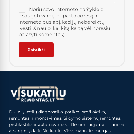
Noriu savo interneto naršyklėje
išsaugoti vardą, el. pašto adresą ir
interneto puslapį, kad jų nebereiktų
įvesti iš naujo, kai kitą kartą vėl norėsiu
parašyti komentarą.
Dujinių katilų diagnostika, patikra, profilaktika,
remontas ir montavimas. Šildymo sistemų remontas,
profilaktika ir aptarnavimas . Remontuojame ir turime
atsarginių dalių šių katilų: Viessmann, Immergas,