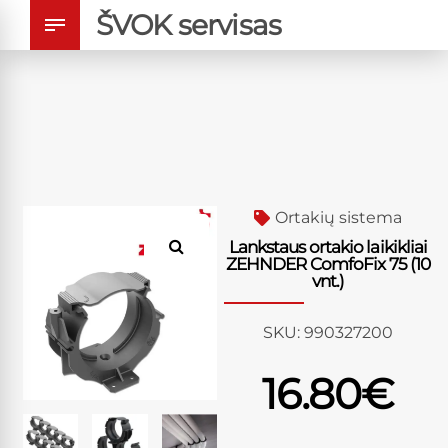
ŠVOK servisas
Ortakių sistema
Lankstaus ortakio laikikliai
ZEHNDER ComfoFix 75 (10
vnt.)
SKU:
990327200
16.80
€