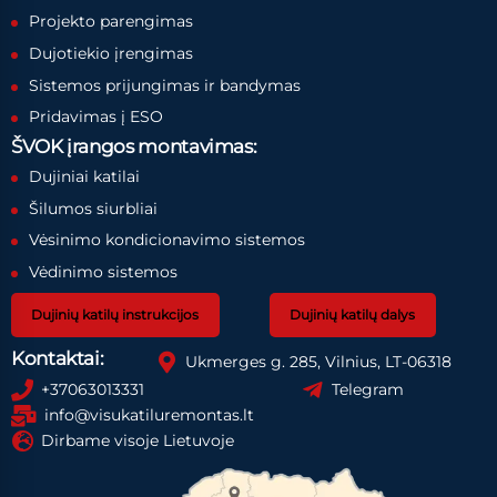
Projekto parengimas
Dujotiekio įrengimas
Sistemos prijungimas ir bandymas
Pridavimas į ESO
ŠVOK įrangos montavimas:
Dujiniai katilai
Šilumos siurbliai
Vėsinimo kondicionavimo sistemos
Vėdinimo sistemos
Dujinių katilų instrukcijos
Dujinių katilų dalys
Kontaktai:
Ukmerges g. 285, Vilnius, LT-06318
+37063013331
Telegram
info@visukatiluremontas.lt
Dirbame visoje Lietuvoje