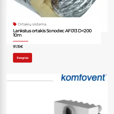
Ortakių sistema
Lankstus ortakis Sonodec AF013 D=200
10m
91.15
€
Daugiau