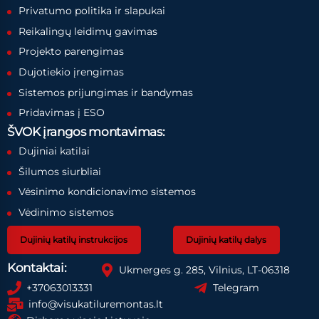
Privatumo politika ir slapukai
Reikalingų leidimų gavimas
Projekto parengimas
Dujotiekio įrengimas
Sistemos prijungimas ir bandymas
Pridavimas į ESO
ŠVOK įrangos montavimas:
Dujiniai katilai
Šilumos siurbliai
Vėsinimo kondicionavimo sistemos
Vėdinimo sistemos
Dujinių katilų instrukcijos
Dujinių katilų dalys
Kontaktai:
Ukmerges g. 285, Vilnius, LT-06318
+37063013331
Telegram
info@visukatiluremontas.lt