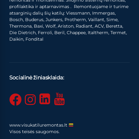
remontas ir montavimas. Šildymo sistemų remontas,
profilaktika ir aptarnavimas . Remontuojame ir turime
atsarginių dalių šių katilų: Viessmann, Immergas,
Bosch, Buderus, Junkers, Protherm, Vaillant, Sime,
Thermona, Baxi, Wolf, Ariston, Radiant, ACV, Beretta,
Die Dietrich, Ferroli, Beril, Chappee, Italtherm, Termet,
Daikin, Fondital
Socialinė žiniasklaida:
www.visukatiluremontas.lt
Visos teisės saugomos.