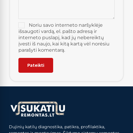
Noriu savo interneto naršyklėje
išsaugoti vardą, el. pašto adresą ir
interneto puslapį, kad jų nebereiktų
įvesti iš naujo, kai kitą kartą vėl norėsiu
parašyti komentarą.
Dujinių katilų diagnostika, patikra, profilaktika,