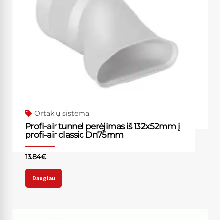
Ortakių sistema
Profi-air tunnel perėjimas iš 132x52mm į
profi-air classic Dn75mm
13.84
€
Daugiau