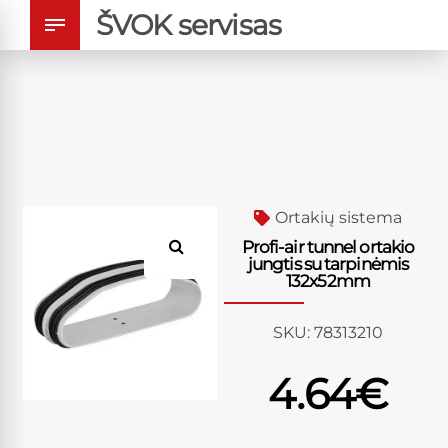
ŠVOK servisas
Ortakių sistema
Profi-air tunnel ortakio
jungtis su tarpinėmis
132x52mm
SKU:
78313210
4.64
€