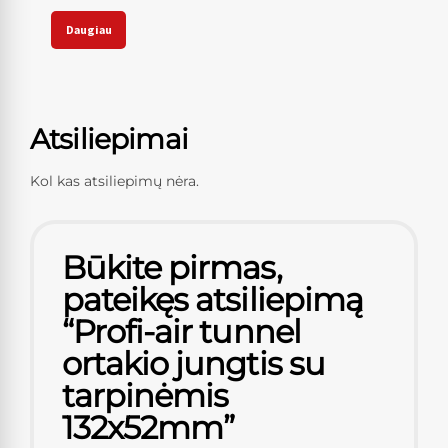
Daugiau
Atsiliepimai
Kol kas atsiliepimų nėra.
Būkite pirmas,
pateikęs atsiliepimą
“Profi-air tunnel
ortakio jungtis su
tarpinėmis
132x52mm”