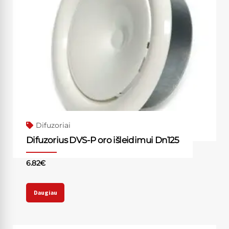
Difuzoriai
Difuzorius DVS-P oro išleidimui Dn125
6.82
€
Daugiau