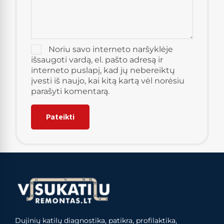
Noriu savo interneto naršyklėje
išsaugoti vardą, el. pašto adresą ir
interneto puslapį, kad jų nebereiktų
įvesti iš naujo, kai kitą kartą vėl norėsiu
parašyti komentarą.
Dujinių katilų diagnostika, patikra, profilaktika,