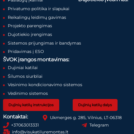
Paslaugų įkainiai
Privatumo politika ir slapukai
Reikalingų leidimų gavimas
Projekto parengimas
Dujotiekio įrengimas
Sistemos prijungimas ir bandymas
Pridavimas į ESO
ŠVOK įrangos montavimas:
Dujiniai katilai
Šilumos siurbliai
Vėsinimo kondicionavimo sistemos
Vėdinimo sistemos
Dujinių katilų instrukcijos
Dujinių katilų dalys
Kontaktai:
Ukmerges g. 285, Vilnius, LT-06318
+37063013331
Telegram
info@visukatiluremontas.lt