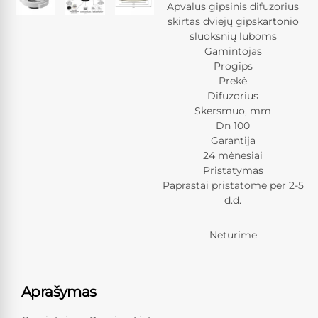
Apvalus gipsinis difuzorius
skirtas dviejų gipskartonio
sluoksnių luboms
Gamintojas
Progips
Prekė
Difuzorius
Skersmuo, mm
Dn 100
Garantija
24 mėnesiai
Pristatymas
Paprastai pristatome per 2-5
d.d.
Neturime
Aprašymas