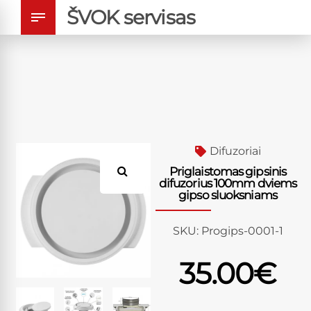
ŠVOK servisas
Difuzoriai
Priglaistomas gipsinis
difuzorius 100mm dviems
gipso sluoksniams
SKU:
Progips-0001-1
35.00
€