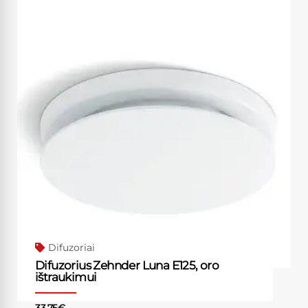
Difuzoriai
Difuzorius Zehnder Luna E125, oro
ištraukimui
33.75
€