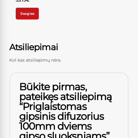
Daugiau
Atsiliepimai
Kol kas atsiliepimų nėra.
Būkite pirmas,
pateikęs atsiliepimą
“Priglaistomas
gipsinis difuzorius
100mm dviems
gipso sluoksniams”