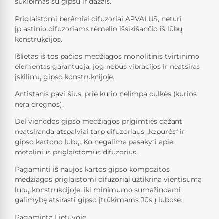
sukibimas su gipsu ir dažais.
Priglaistomi berėmiai difuzoriai APVALUS, neturi
įprastinio difuzoriams rėmelio išsikišančio iš lūbų
konstrukcijos.
Išlietas iš tos pačios medžiagos monolitinis tvirtinimo
elementas garantuoja, jog nebus vibracijos ir neatsiras
įskilimų gipso konstrukcijoje.
Antistanis paviršius, prie kurio nelimpa dulkės (kurios
nėra dregnos).
Dėl vienodos gipso medžiagos prigimties dažant
neatsiranda atspalviai tarp difuzoriaus „kepurės“ ir
gipso kartono lubų. Ko negalima pasakyti apie
metalinius priglaistomus difuzorius.
Pagaminti iš naujos kartos gipso kompozitos
medžiagos priglaistomi difuzoriai užtikrina vientisumą
lubų konstrukcijoje, iki minimumo sumažindami
galimybę atsirasti gipso įtrūkimams Jūsų lubose.
Pagaminta Lietuvoje.