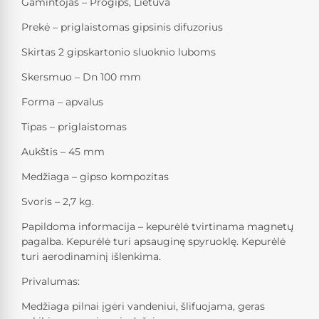
Gamintojas – Progips, Lietuva
Prekė – priglaistomas gipsinis difuzorius
Skirtas 2 gipskartonio sluoknio luboms
Skersmuo – Dn 100 mm
Forma – apvalus
Tipas – priglaistomas
Aukštis – 45 mm
Medžiaga – gipso kompozitas
Svoris – 2,7 kg.
Papildoma informacija – kepurėlė tvirtinama magnetų
pagalba. Kepurėlė turi apsauginę spyruoklę. Kepurėlė
turi aerodinaminį išlenkima.
Privalumas:
Medžiaga pilnai įgėri vandeniui, šlifuojama, geras