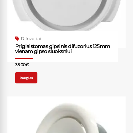
Difuzoriai
Priglaistomas gipsinis difuzorius 125mm
vienam gipso sluoksniui
35.00
€
Daugiau