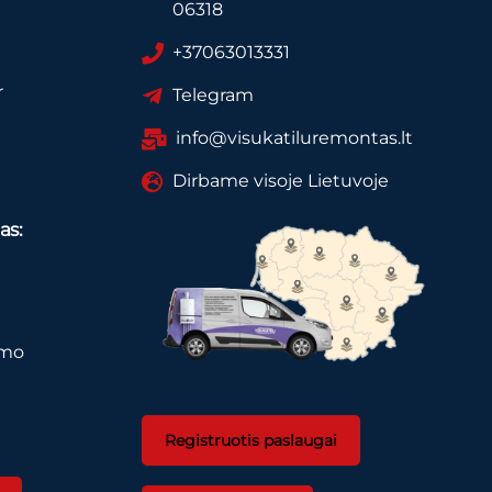
06318
+37063013331
r
Telegram
info@visukatiluremontas.lt
Dirbame visoje Lietuvoje
as:
imo
Registruotis paslaugai