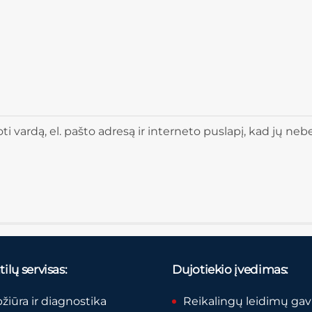
 vardą, el. pašto adresą ir interneto puslapį, kad jų nebere
ilų servisas:
Dujotiekio įvedimas:
pžiūra ir diagnostika
Reikalingų leidimų ga