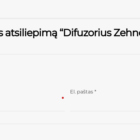
s atsiliepimą “Difuzorius Zehn
El. paštas
*