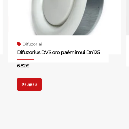
Difuzoriai
Difuzorius DVS oro paėmimui Dn125
6.82
€
Daugiau