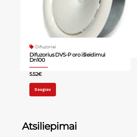
Difuzoriai
Difuzorius DVS-P oro išleidimui
Dn100
5.52
€
Daugiau
Atsiliepimai