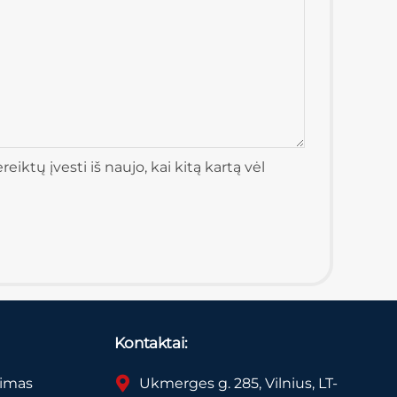
iktų įvesti iš naujo, kai kitą kartą vėl
Kontaktai:
vimas
Ukmerges g. 285, Vilnius, LT-