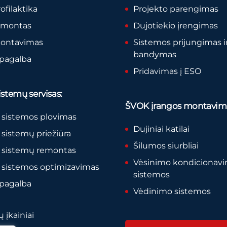
rofilaktika
Projekto parengimas
remontas
Dujotiekio įrengimas
montavimas
Sistemos prijungimas i
bandymas
 pagalba
Pridavimas į ESO
stemų servisas:
ŠVOK įrangos montavim
 sistemos plovimas
Dujiniai katilai
sistemų priežiūra
Šilumos siurbliai
 sistemų remontas
Vėsinimo kondicionav
 sistemos optimizavimas
sistemos
 pagalba
Vėdinimo sistemos
 įkainiai