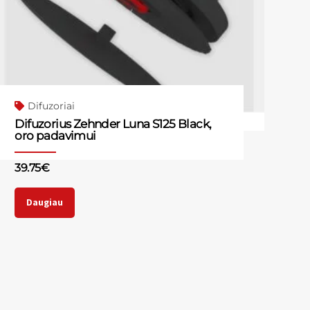
Difuzoriai
Difuzorius Zehnder Luna S125 Black,
oro padavimui
39.75
€
Daugiau