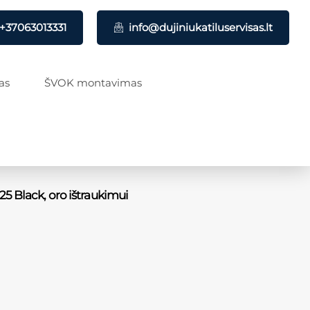
+37063013331
info@dujiniukatiluservisas.lt
as
ŠVOK montavimas
25 Black, oro ištraukimui