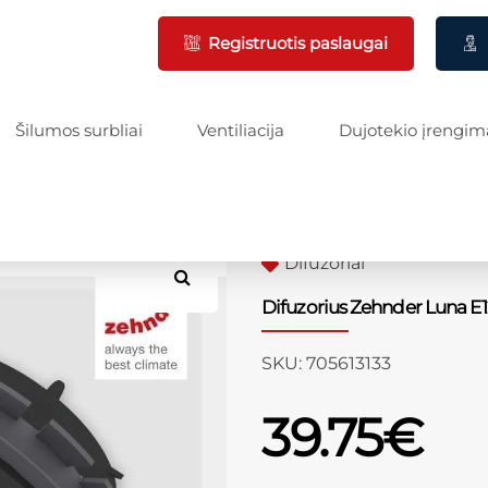
Registruotis paslaugai
Šilumos surbliai
Ventiliacija
Dujotekio įrengim
Difuzoriai
Difuzorius Zehnder Luna E1
SKU:
705613133
39.75
€