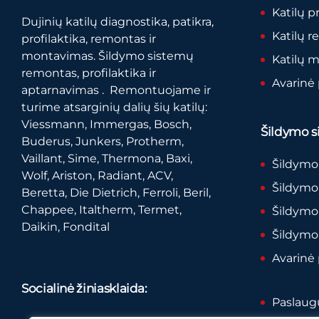
Katilų p
Dujinių katilų diagnostika, patikra,
Katilų 
profilaktika, remontas ir
montavimas. Šildymo sistemų
Katilų 
remontas, profilaktika ir
Avarinė
aptarnavimas . Remontuojame ir
turime atsarginių dalių šių katilų:
Viessmann, Immergas, Bosch,
Šildymo si
Buderus, Junkers, Protherm,
Vaillant, Sime, Thermona, Baxi,
Šildymo
Wolf, Ariston, Radiant, ACV,
Šildymo 
Beretta, Die Dietrich, Ferroli, Beril,
Chappee, Italtherm, Termet,
Šildymo
Daikin, Fondital
Šildymo
Avarinė
Socialinė žiniasklaida:
Paslaugų