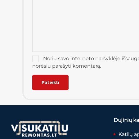
Noriu savo interneto naršyklėje išsaugoti
norėsiu parašyti komentarą.
Dujinių kat
Katilų a