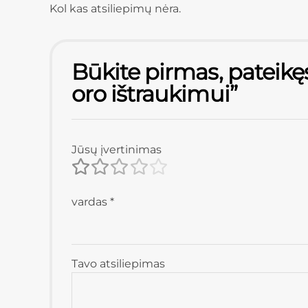
Kol kas atsiliepimų nėra.
Būkite pirmas, pateikę
oro ištraukimui”
Jūsų įvertinimas
vardas
*
Tavo atsiliepimas