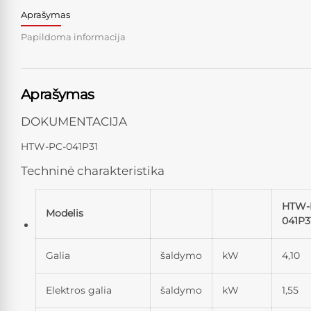
Aprašymas
Papildoma informacija
Aprašymas
DOKUMENTACIJA
HTW-PC-041P31
Techninė charakteristika
HTW-
Mod
elis
041P3
Galia
šaldymo
kW
4,10
Elektros galia
šaldymo
kW
1,55