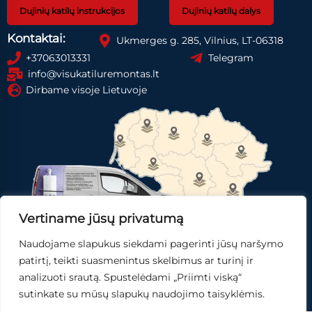
Dujinių katilų instrukcijos
Dujinių katilų dalys
Kontaktai:
Ukmerges g. 285, Vilnius, LT-06318
+37063013331
Telegram
info@visukatiluremontas.lt
Dirbame visoje Lietuvoje
Vertiname jūsų privatumą
Naudojame slapukus siekdami pagerinti jūsų naršymo
Registruotis paslaugai
Gauti pasiūlymą
patirtį, teikti suasmenintus skelbimus ar turinį ir
analizuoti srautą. Spustelėdami „Priimti viską“
Skubi pagalba
sutinkate su mūsų slapukų naudojimo taisyklėmis.