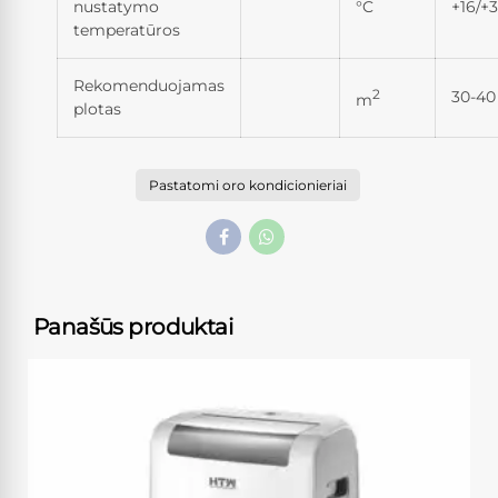
nustatymo
°C
+16/+3
temperatūros
Rekomenduojamas
2
30-40
m
plotas
Pastatomi oro kondicionieriai
Panašūs produktai