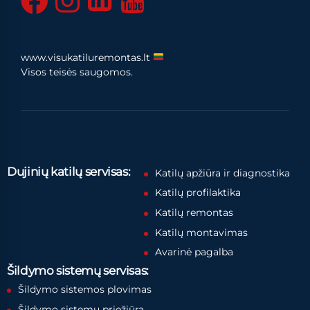
www.visukatiluremontas.lt
Visos teisės saugomos.
Dujinių katilų servisas:
Katilų apžiūra ir diagnostika
Katilų profilaktika
Katilų remontas
Katilų montavimas
Avarinė pagalba
Šildymo sistemų servisas:
Šildymo sistemos plovimas
Šildymo sistemų priežiūra