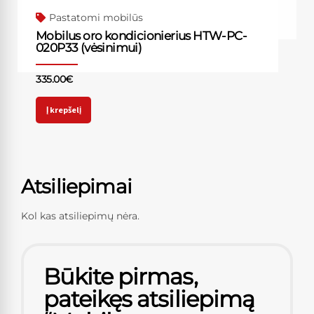
Pastatomi mobilūs
Mobilus oro kondicionierius HTW-PC-
020P33 (vėsinimui)
335.00
€
Į krepšelį
Atsiliepimai
Kol kas atsiliepimų nėra.
Būkite pirmas,
pateikęs atsiliepimą