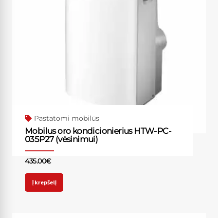
Pastatomi mobilūs
Mobilus oro kondicionierius HTW-PC-
035P27 (vėsinimui)
435.00
€
Į krepšelį