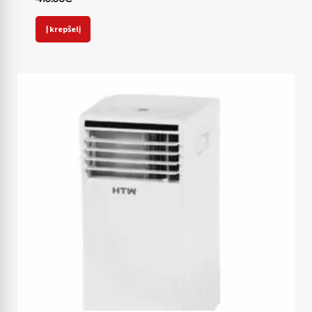
Į krepšelį