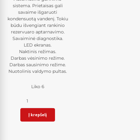
sistema. Prietaisas gali
savaime išgaruoti
kondensuotą vandenį. Tokiu
būdu išvengiant rankinio
rezervuaro aptarnavimo.
Savaiminė diagnostika.
LED ekranas.
Naktinis režimas.
Darbas vėsinimo režime.
Darbas sausinimo režime.
Nuotolinis valdymo pultas.
Liko 6
Kiekis
Į krepšelį