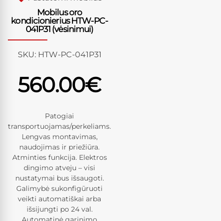
Mobilus oro
kondicionierius HTW-PC-
041P31 (vėsinimui)
SKU:
HTW-PC-041P31
560.00
€
Patogiai
transportuojamas/perkeliams.
Lengvas montavimas,
naudojimas ir priežiūra.
Atminties funkcija. Elektros
dingimo atveju – visi
nustatymai bus išsaugoti.
Galimybė sukonfigūruoti
veikti automatiškai arba
išsijungti po 24 val.
Automatinė garinimo