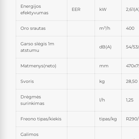
Energijos
EER
kW
2,61(A
efektyvumas
Oro srautas
m³/h
400
Garso slėgis 1m
dB(A)
54/53
atstumu
Matmenys(neto)
mm
470x7
Svoris
kg
28,50
Drėgmės
l/h
1,25
surinkimas
Freono tipas/kiekis
tipas/kg
R290/
Galimos