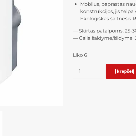
Mobilus, paprastas nau
konstrukcijos, jis telpa 
Ekologiškas šaltnešis
R
— Skirtas patalpoms: 25-
— Galia šaldyme/šildyme 2
Liko 6
Kiekis
Į krepšelį