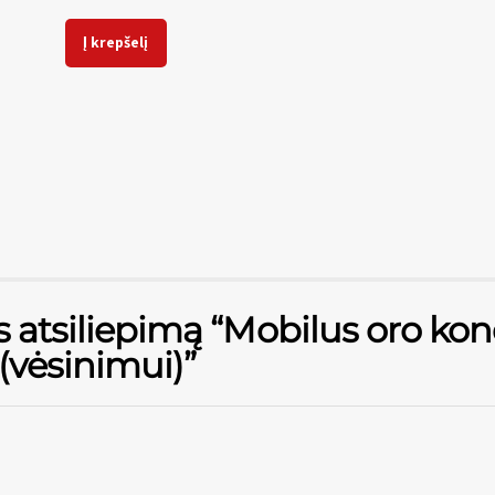
Į krepšelį
 atsiliepimą “Mobilus oro kond
vėsinimui)”