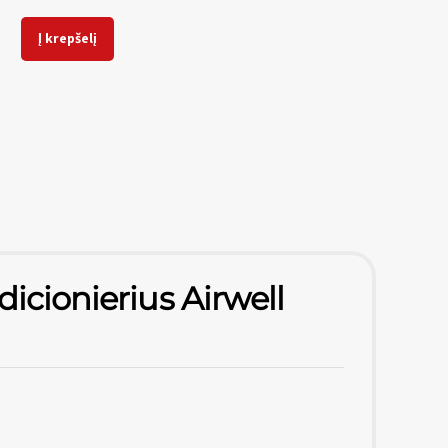
Į krepšelį
icionierius Airwell