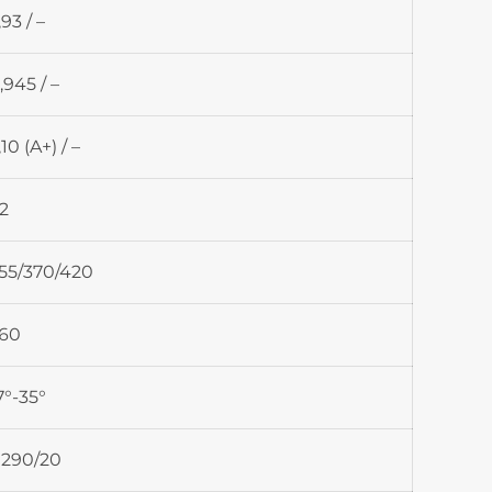
,93 / –
,945 / –
,10 (A+) / –
2
55/370/420
,60
7°-35°
290/20