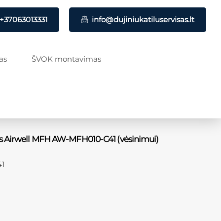
+37063013331
info@dujiniukatiluservisas.lt
as
ŠVOK montavimas
us Airwell MFH AW-MFH010-C41 (vėsinimui)
1