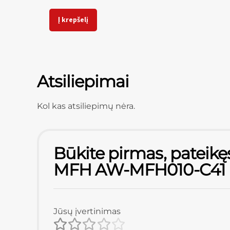
Į krepšelį
Atsiliepimai
Kol kas atsiliepimų nėra.
Būkite pirmas, pateikęs
MFH AW-MFH010-C41 (
Jūsų įvertinimas