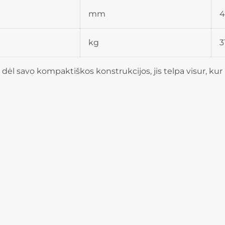
mm
4
kg
3
dėl savo kompaktiškos konstrukcijos, jis telpa visur, kur r