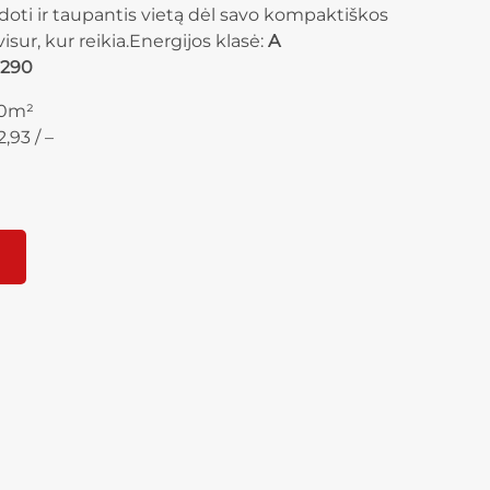
doti ir taupantis vietą dėl savo kompaktiškos
visur, kur reikia.Energijos klasė:
A
290
30m²
,93 / –