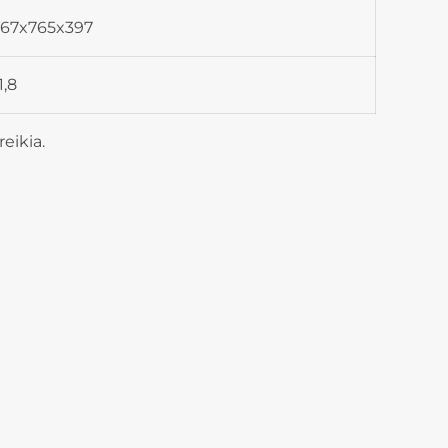
67x765x397
1,8
eikia.