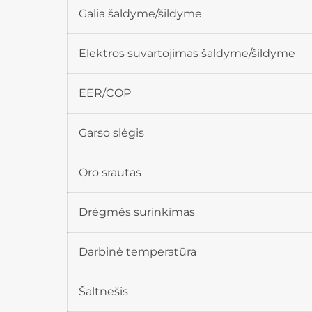
Galia šaldyme/šildyme
Elektros suvartojimas šaldyme/šildyme
EER/COP
Garso slėgis
Oro srautas
Drėgmės surinkimas
Darbinė temperatūra
Šaltnešis