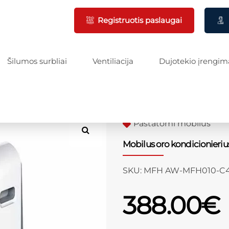
Registruotis paslaugai
Šilumos surbliai
Ventiliacija
Dujotekio įrengim
Pastatomi mobilūs
Mobilus oro kondicionieri
SKU:
MFH AW-MFH010-C4
388.00
€