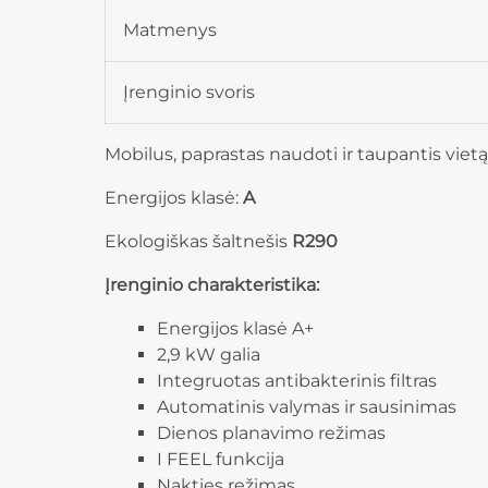
Matmenys
Įrenginio svoris
Mobilus, paprastas naudoti ir taupantis vietą 
Energijos klasė:
A
Ekologiškas šaltnešis
R290
Įrenginio charakteristika:
Energijos klasė A+
2,9 kW galia
Integruotas antibakterinis filtras
Automatinis valymas ir sausinimas
Dienos planavimo režimas
I FEEL funkcija
Nakties režimas