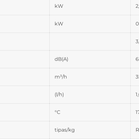
kW
2
kW
0
3
dB(A)
6
m³/h
3
(l/h)
1
°C
1
tipas/kg
R