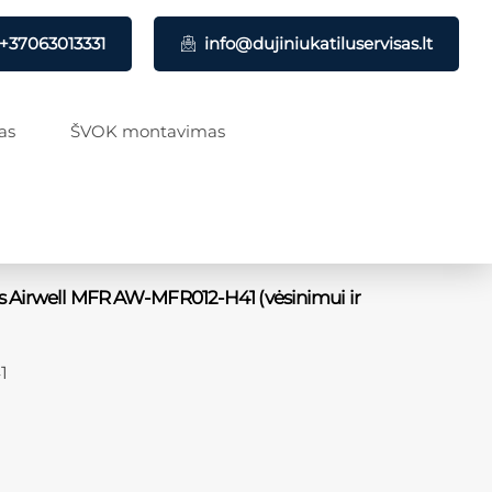
+37063013331
info@dujiniukatiluservisas.lt
as
ŠVOK montavimas
s Airwell MFR AW-MFR012-H41 (vėsinimui ir
1