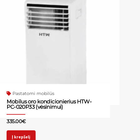
Pastatomi mobilūs
Mobilus oro kondicionierius HTW-
PC-020P33 (vėsinimui)
335.00
€
Į krepšelį