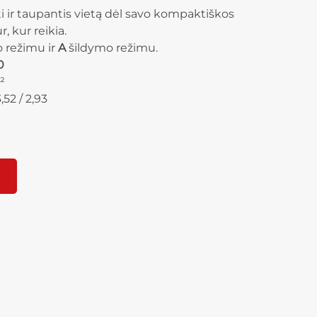
i ir taupantis vietą dėl savo kompaktiškos
r, kur reikia.
 režimu ir
A
šildymo režimu.
0
²
52 / 2,93