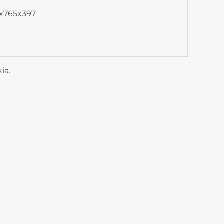
x765x397
ia.