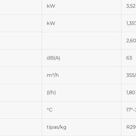
kW
3,52
kW
1,35
2,60
dB(A)
63
m³/h
355
(l/h)
1,80
°C
17°-
tipas/kg
R29