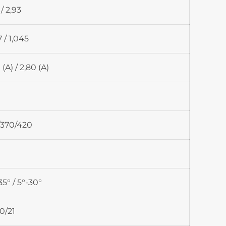
 / 2,93
7 / 1,045
 (A) / 2,80 (A)
/370/420
35° / 5°-30°
0/21