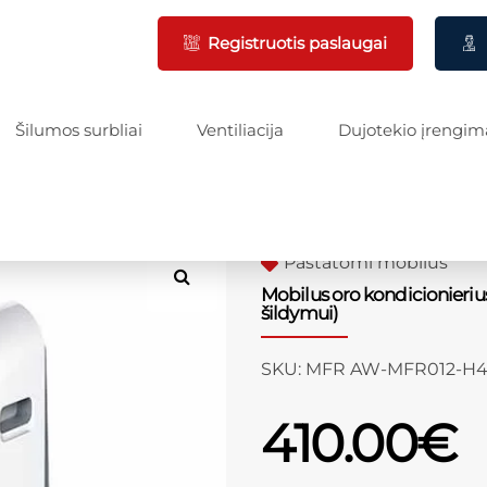
Registruotis paslaugai
Šilumos surbliai
Ventiliacija
Dujotekio įrengim
Pastatomi mobilūs
Mobilus oro kondicionieriu
šildymui)
SKU:
MFR AW-MFR012-H4
410.00
€