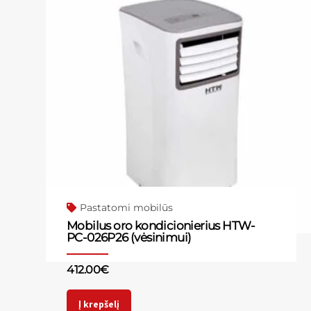
Pastatomi mobilūs
Mobilus oro kondicionierius HTW-
PC-026P26 (vėsinimui)
412.00
€
Į krepšelį