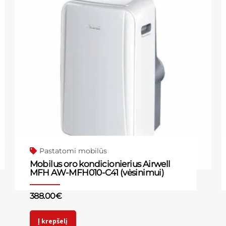
Pastatomi mobilūs
Mobilus oro kondicionierius Airwell
MFH AW-MFH010-C41 (vėsinimui)
388.00
€
Į krepšelį