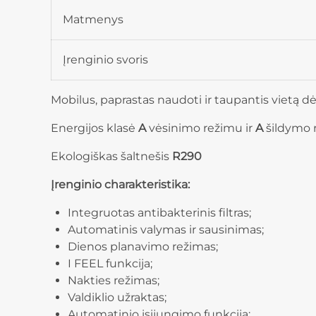
Matmenys
Įrenginio svoris
Mobilus, paprastas naudoti ir taupantis vietą dėl
Energijos klasė
A
vėsinimo režimu ir
A
šildymo 
Ekologiškas šaltnešis
R290
Įrenginio charakteristika:
Integruotas antibakterinis filtras;
Automatinis valymas ir sausinimas;
Dienos planavimo režimas;
I FEEL funkcija;
Nakties režimas;
Valdiklio užraktas;
Automatinio įsijungimo funkcija;