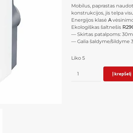
Mobilus, paprastas naudot
konstrukcijos, jis telpa visu
Energijos klasė
A
vėsinimo
Ekologiškas šaltnešis
R29
— Skirtas patalpoms: 30m
— Galia šaldyme/šildyme 3,
Liko 5
Kiekis
Į krepšelį