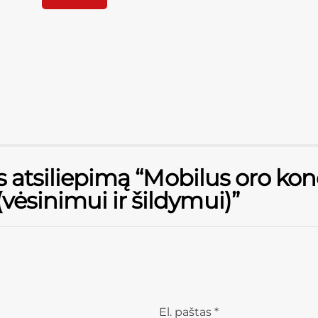
 atsiliepimą “Mobilus oro kond
sinimui ir šildymui)”
El. paštas
*