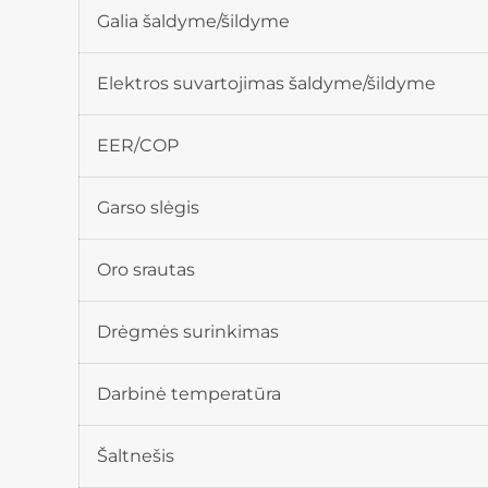
Galia šaldyme/šildyme
Elektros suvartojimas šaldyme/šildyme
EER/COP
Garso slėgis
Oro srautas
Drėgmės surinkimas
Darbinė temperatūra
Šaltnešis