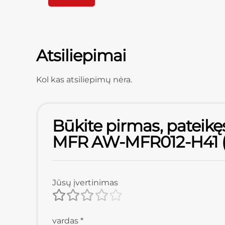
Atsiliepimai
Kol kas atsiliepimų nėra.
Būkite pirmas, pateikęs
MFR AW-MFR012-H41 (vė
Jūsų įvertinimas
vardas
*