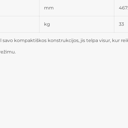
mm
467
kg
33
 savo kompaktiškos konstrukcijos, jis telpa visur, kur reik
režimu.