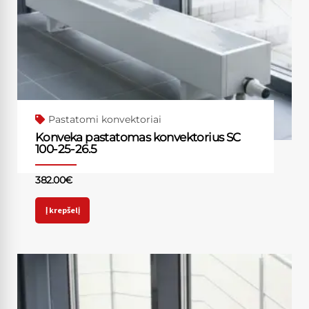
Pastatomi konvektoriai
Konveka pastatomas konvektorius SC
100-25-26.5
382.00
€
Į krepšelį