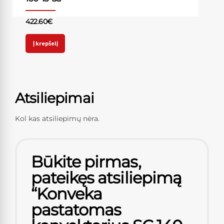
422.60
€
Į krepšelį
Atsiliepimai
Kol kas atsiliepimų nėra.
Būkite pirmas,
pateikęs atsiliepimą
“Konveka
pastatomas