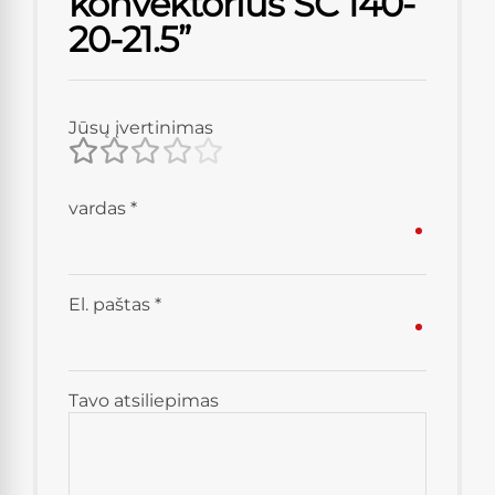
konvektorius SC 140-
20-21.5”
Jūsų įvertinimas
vardas
*
El. paštas
*
Tavo atsiliepimas