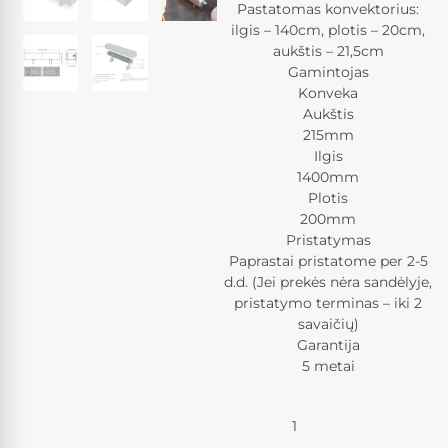
Pastatomas konvektorius:
ilgis – 140cm, plotis – 20cm,
aukštis – 21,5cm
Gamintojas
Konveka
Aukštis
215mm
Ilgis
1400mm
Plotis
200mm
Pristatymas
Paprastai pristatome per 2-5
d.d. (Jei prekės nėra sandėlyje,
pristatymo terminas – iki 2
savaičių)
Garantija
5 metai
Kiekis