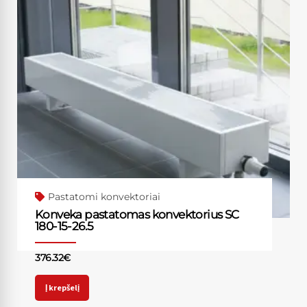
Pastatomi konvektoriai
Konveka pastatomas konvektorius SC
180-15-26.5
376.32
€
Į krepšelį