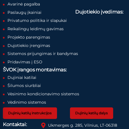
Avarinė pagalba
Dujotiekio įvedimas:
Paslaugų įkainiai
Privatumo politika ir slapukai
Reikalingų leidimų gavimas
Projekto parengimas
Dujotiekio įrengimas
Sistemos prijungimas ir bandymas
Pridavimas į ESO
ŠVOK įrangos montavimas:
Dujiniai katilai
Šilumos siurbliai
Vėsinimo kondicionavimo sistemos
Vėdinimo sistemos
Dujinių katilų instrukcijos
Dujinių katilų dalys
Kontaktai:
Ukmerges g. 285, Vilnius, LT-06318