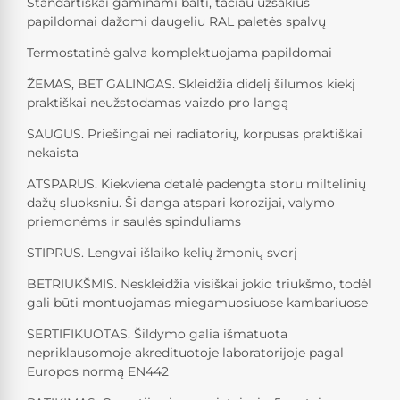
Standartiškai gaminami balti, tačiau užsakius
papildomai dažomi daugeliu RAL paletės spalvų
Termostatinė galva komplektuojama papildomai
ŽEMAS, BET GALINGAS. Skleidžia didelį šilumos kiekį
praktiškai neužstodamas vaizdo pro langą
SAUGUS. Priešingai nei radiatorių, korpusas praktiškai
nekaista
ATSPARUS. Kiekviena detalė padengta storu miltelinių
dažų sluoksniu. Ši danga atspari korozijai, valymo
priemonėms ir saulės spinduliams
STIPRUS. Lengvai išlaiko kelių žmonių svorį
BETRIUKŠMIS. Neskleidžia visiškai jokio triukšmo, todėl
gali būti montuojamas miegamuosiuose kambariuose
SERTIFIKUOTAS. Šildymo galia išmatuota
nepriklausomoje akredituotoje laboratorijoje pagal
Europos normą EN442