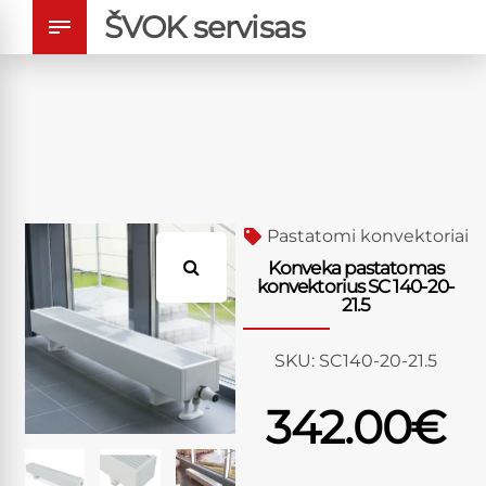
ŠVOK servisas
Pastatomi konvektoriai
Konveka pastatomas
konvektorius SC 140-20-
21.5
SKU:
SC140-20-21.5
342.00
€