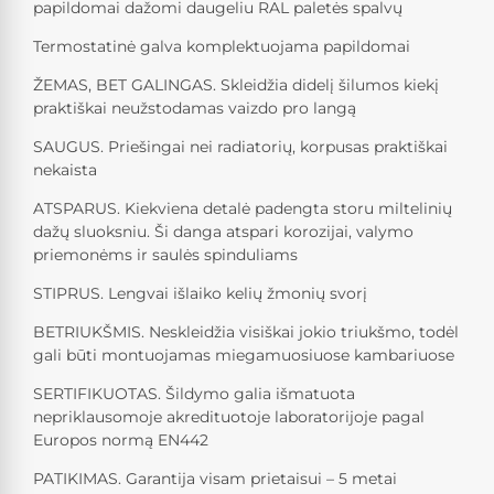
papildomai dažomi daugeliu RAL paletės spalvų
Termostatinė galva komplektuojama papildomai
ŽEMAS, BET GALINGAS. Skleidžia didelį šilumos kiekį
praktiškai neužstodamas vaizdo pro langą
SAUGUS. Priešingai nei radiatorių, korpusas praktiškai
nekaista
ATSPARUS. Kiekviena detalė padengta storu miltelinių
dažų sluoksniu. Ši danga atspari korozijai, valymo
priemonėms ir saulės spinduliams
STIPRUS. Lengvai išlaiko kelių žmonių svorį
BETRIUKŠMIS. Neskleidžia visiškai jokio triukšmo, todėl
gali būti montuojamas miegamuosiuose kambariuose
SERTIFIKUOTAS. Šildymo galia išmatuota
nepriklausomoje akredituotoje laboratorijoje pagal
Europos normą EN442
PATIKIMAS. Garantija visam prietaisui – 5 metai