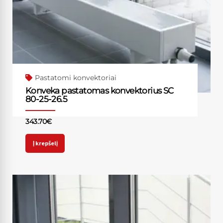
Pastatomi konvektoriai
Konveka pastatomas konvektorius SC
80-25-26.5
343.70
€
Į krepšelį