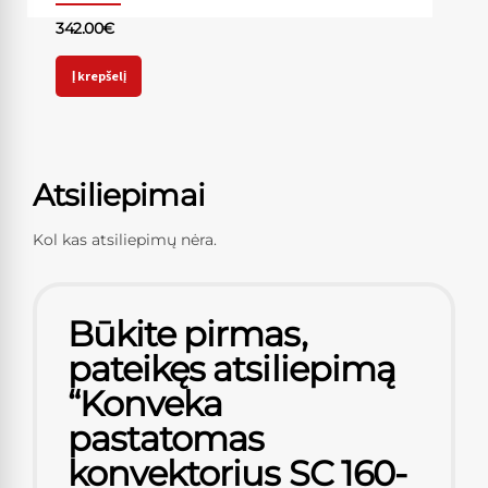
342.00
€
Į krepšelį
Atsiliepimai
Kol kas atsiliepimų nėra.
Būkite pirmas,
pateikęs atsiliepimą
“Konveka
pastatomas
konvektorius SC 160-