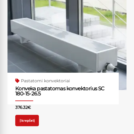
Pastatomi konvektoriai
Konveka pastatomas konvektorius SC
180-15-26.5
376.32
€
Į krepšelį