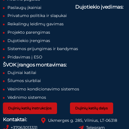
Dujotiekio įvedimas:
Paslaugų įkainiai
Privatumo politika ir slapukai
Reikalingų leidimų gavimas
Projekto parengimas
Dujotiekio įrengimas
Sistemos prijungimas ir bandymas
Pridavimas į ESO
ŠVOK įrangos montavimas:
Dujiniai katilai
Šilumos siurbliai
Vėsinimo kondicionavimo sistemos
Vėdinimo sistemos
Dujinių katilų instrukcijos
Dujinių katilų dalys
Kontaktai:
Ukmerges g. 285, Vilnius, LT-06318
+37063013331
Telegram