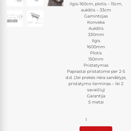
ilgis-160cm, plotis – 15cm,
aukštis – 33cm
Gamintojas
Konveka
Aukštis
330mm
Ilgis
1600mm
Plotis
150mm
Pristatymas
Paprastai pristatome per 2-5
d.d. (Jei prekės nėra sandėlyje,
pristatymo terminas – iki 2
savaičių)
Garantija
5 metai
Kiekis