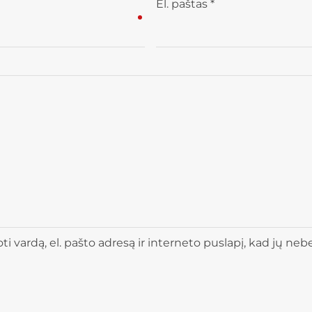
El. paštas
*
 vardą, el. pašto adresą ir interneto puslapį, kad jų nebere