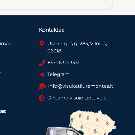
Kontaktai:
vimas
Ukmerges g. 285, Vilnius, LT-
06318
+37063013331
r
Telegram
info@visukatiluremontas.lt
Dirbame visoje Lietuvoje
as: