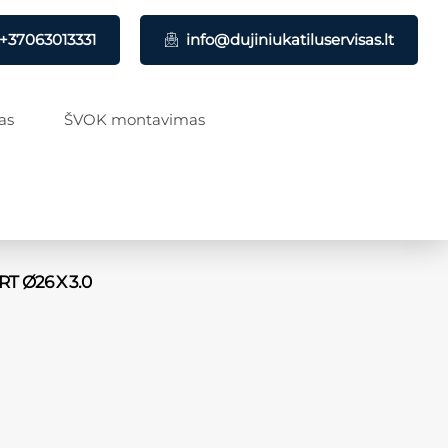
+37063013331
info@dujiniukatiluservisas.lt
as
ŠVOK montavimas
T Ø26 X 3.0