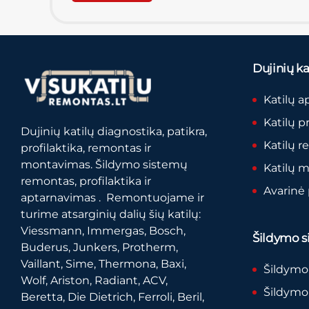
Dujinių kat
Katilų a
Katilų p
Dujinių katilų diagnostika, patikra,
Katilų 
profilaktika, remontas ir
montavimas. Šildymo sistemų
Katilų 
remontas, profilaktika ir
Avarinė
aptarnavimas . Remontuojame ir
turime atsarginių dalių šių katilų:
Viessmann, Immergas, Bosch,
Šildymo si
Buderus, Junkers, Protherm,
Vaillant, Sime, Thermona, Baxi,
Šildymo
Wolf, Ariston, Radiant, ACV,
Šildymo 
Beretta, Die Dietrich, Ferroli, Beril,