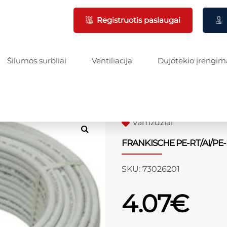
Registruotis paslaugai
Šilumos surbliai
Ventiliacija
Dujotekio įrengim
Vamzdžiai
FRANKISCHE PE-RT/AI/PE-R
SKU:
73026201
4.07
€