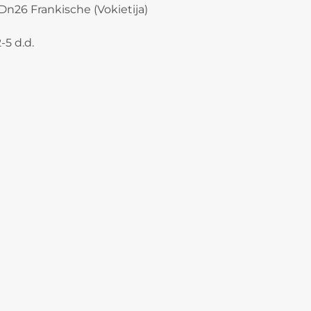
n26 Frankische (Vokietija)
-5 d.d.