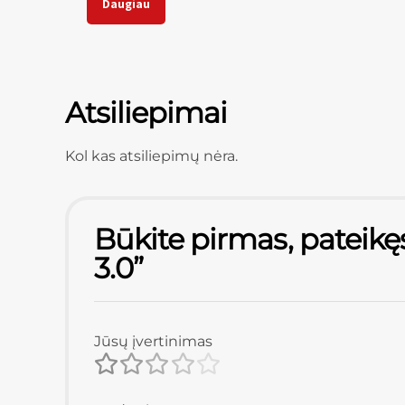
Daugiau
Atsiliepimai
Kol kas atsiliepimų nėra.
Būkite pirmas, pateik
3.0”
Jūsų įvertinimas