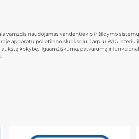
s vamzdis naudojamas vandentiekio ir šildymo sistemų 
e apdorotu polietileno sluoksniu. Tarp jų WIG lazeriu įly
ina aukštą kokybę, ilgaamžiškumą, patvarumą ir funkciona
.