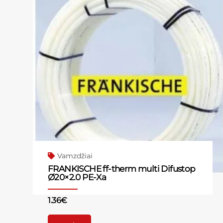
Vamzdžiai
FRANKISCHE ff-therm multi Difustop
Ø20×2.0 PE-Xa
1.36
€