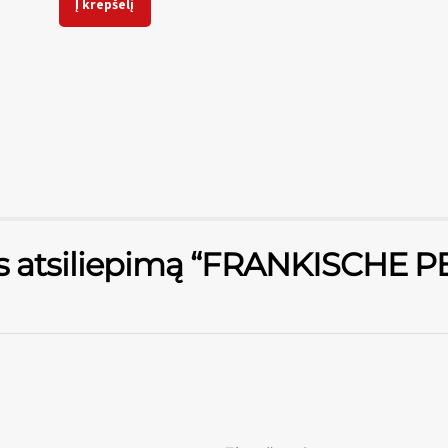
Į krepšelį
ęs atsiliepimą “FRANKISCHE P