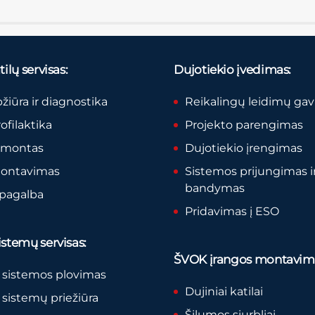
ilų servisas:
Dujotiekio įvedimas:
pžiūra ir diagnostika
Reikalingų leidimų ga
rofilaktika
Projekto parengimas
remontas
Dujotiekio įrengimas
montavimas
Sistemos prijungimas i
bandymas
 pagalba
Pridavimas į ESO
stemų servisas:
ŠVOK įrangos montavim
 sistemos plovimas
Dujiniai katilai
sistemų priežiūra
Šilumos siurbliai