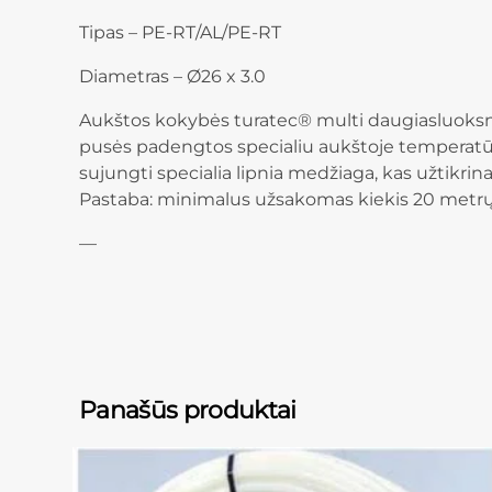
Tipas – PE-RT/AL/PE-RT
Diametras – Ø26 x 3.0
Aukštos kokybės turatec® multi daugiasluoksni
pusės padengtos specialiu aukštoje temperatūroj
sujungti specialia lipnia medžiaga, kas užtikr
Pastaba: minimalus užsakomas kiekis 20 metrų
—
Panašūs produktai