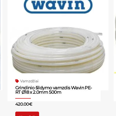
Vamzdžiai
Grindinio šildymo vamzdis Wavin PE-
RT Ø18 x 2.0mm 500m
420.00
€