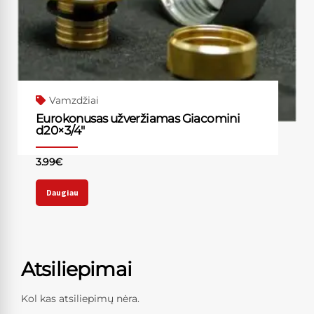
Vamzdžiai
Eurokonusas užveržiamas Giacomini
d20×3/4″
3.99
€
Daugiau
Atsiliepimai
Kol kas atsiliepimų nėra.