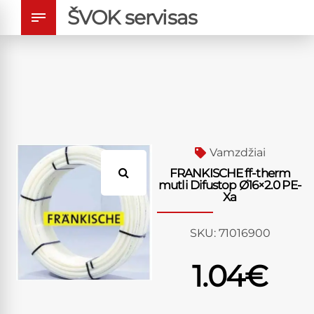
ŠVOK servisas
Vamzdžiai
FRANKISCHE ff-therm
mutli Difustop Ø16×2.0 PE-
Xa
SKU:
71016900
1.04
€