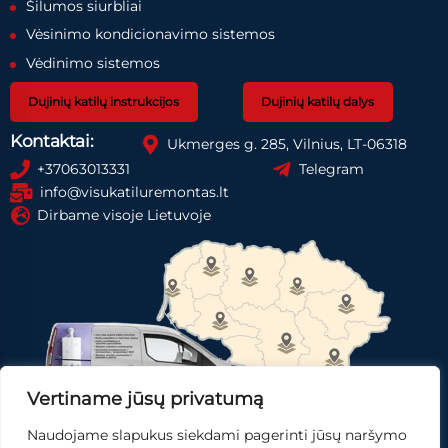
Šilumos siurbliai
Vėsinimo kondicionavimo sistemos
Vėdinimo sistemos
Dujinių katilų instrukcijos
Dujinių katilų dalys
Kontaktai:
Ukmerges g. 285, Vilnius, LT-06318
+37063013331
Telegram
info@visukatiluremontas.lt
Dirbame visoje Lietuvoje
Vertiname jūsų privatumą
Naudojame slapukus siekdami pagerinti jūsų naršymo