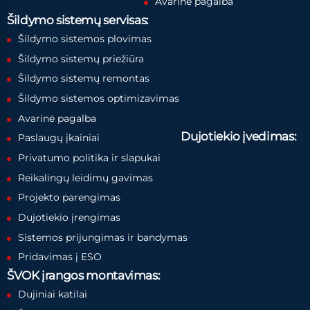
Avarinė pagalba
Šildymo sistemų servisas:
Šildymo sistemos plovimas
Šildymo sistemų priežiūra
Šildymo sistemų remontas
Šildymo sistemos optimizavimas
Avarinė pagalba
Dujotiekio įvedimas:
Paslaugų įkainiai
Privatumo politika ir slapukai
Reikalingų leidimų gavimas
Projekto parengimas
Dujotiekio įrengimas
Sistemos prijungimas ir bandymas
Pridavimas į ESO
ŠVOK įrangos montavimas:
Dujiniai katilai