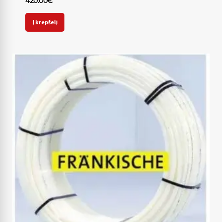
420.00
€
Į krepšelį