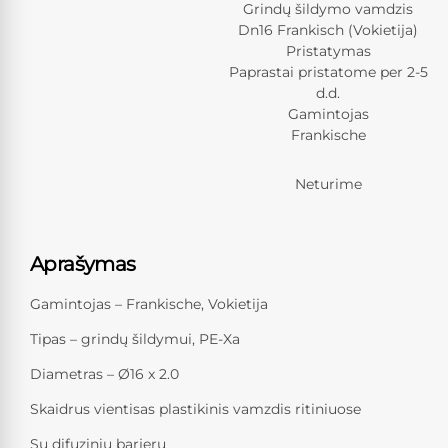
Grindų šildymo vamdzis
Dn16 Frankisch (Vokietija)
Pristatymas
Paprastai pristatome per 2-5
d.d.
Gamintojas
Frankische
Neturime
Aprašymas
Gamintojas – Frankische, Vokietija
Tipas – grindų šildymui, PE-Xa
Diametras – Ø16 x 2.0
Skaidrus vientisas plastikinis vamzdis ritiniuose
Su difuziniu barjeru