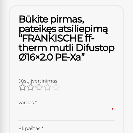
Būkite pirmas,
pateikęs atsiliepimą
“FRANKISCHE ff-
therm mutli Difustop
Ø16×2.0 PE-Xa”
Jūsų įvertinimas
vardas
*
El. paštas
*