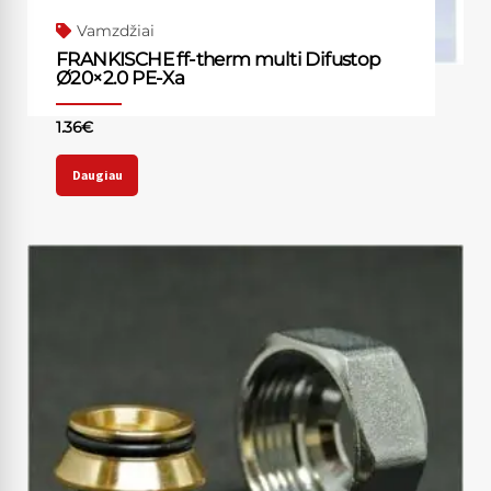
Vamzdžiai
FRANKISCHE ff-therm multi Difustop
Ø20×2.0 PE-Xa
1.36
€
Daugiau