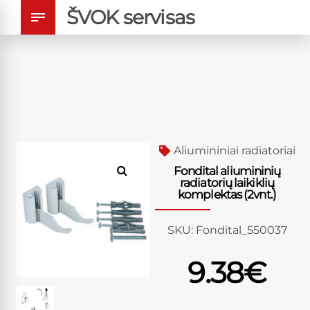
ŠVOK servisas
Aliumininiai radiatoriai
Fondital aliumininių
radiatorių laikiklių
komplektas (2vnt.)
SKU:
Fondital_550037
9.38
€