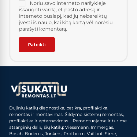
Noriu savo interneto naršyklėje
išsaugoti vardą, el. pašto adresą ir
interneto puslapį, kad jų nebereiktų
įvesti iš naujo, kai kitą kartą vėl norėsiu
parašyti komentarą.
Dujinių katilų diagnostika, patikra, profilaktika,
remontas ir montavimas. Šildymo sistemų remontas,
profilaktika ir aptarnavimas . Remontuojame ir turime
atsarginių dalių šių katilų: Viessmann, Immergas,
Bosch, Buderus, Junkers, Protherm, Vaillant, Sime,