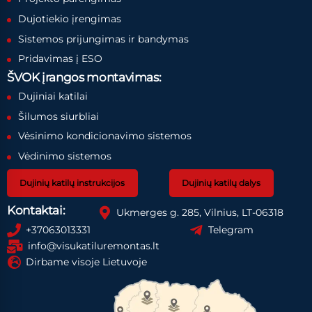
Dujotiekio įrengimas
Sistemos prijungimas ir bandymas
Pridavimas į ESO
ŠVOK įrangos montavimas:
Dujiniai katilai
Šilumos siurbliai
Vėsinimo kondicionavimo sistemos
Vėdinimo sistemos
Dujinių katilų instrukcijos
Dujinių katilų dalys
Kontaktai:
Ukmerges g. 285, Vilnius, LT-06318
+37063013331
Telegram
info@visukatiluremontas.lt
Dirbame visoje Lietuvoje