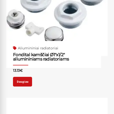
Aliumininiai radiatoriai
Fondital kamščiai Ø1″x1/2″
aliumininiams radiatoriams
13.13
€
Daugiau