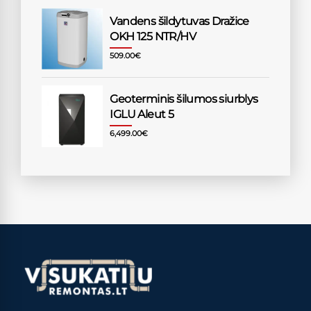
Vandens šildytuvas Dražice
OKH 125 NTR/HV
509.00
€
Geoterminis šilumos siurblys
IGLU Aleut 5
6,499.00
€