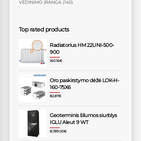
VĖDINIMO ĮRANGA
(140)
Top rated products
Radiatorius HM 22UNI-500-
900
160.16
€
Oro paskirstymo dėžė LOK-H-
160-75X6
82.87
€
Geoterminis šilumos siurblys
IGLU Aleut 9 WT
8,789.00
€