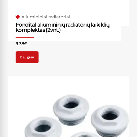
Aliumininiai radiatoriai
Fondital aliumininių radiatorių laikiklių
komplektas (2vnt.)
9.38
€
Daugiau