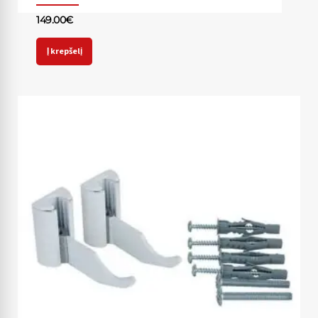
149.00
€
Į krepšelį