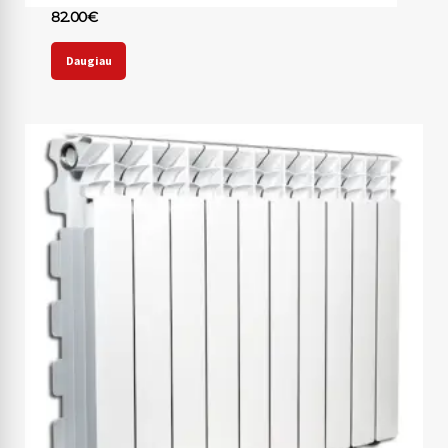
82.00
€
Daugiau