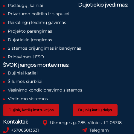
Dujotiekio įvedimas:
Paslaugų įkainiai
Privatumo politika ir slapukai
Reikalingų leidimų gavimas
Projekto parengimas
Dujotiekio įrengimas
Sistemos prijungimas ir bandymas
Pridavimas į ESO
ŠVOK įrangos montavimas:
Dujiniai katilai
Šilumos siurbliai
Vėsinimo kondicionavimo sistemos
Vėdinimo sistemos
Dujinių katilų instrukcijos
Dujinių katilų dalys
Kontaktai:
Ukmerges g. 285, Vilnius, LT-06318
+37063013331
Telegram