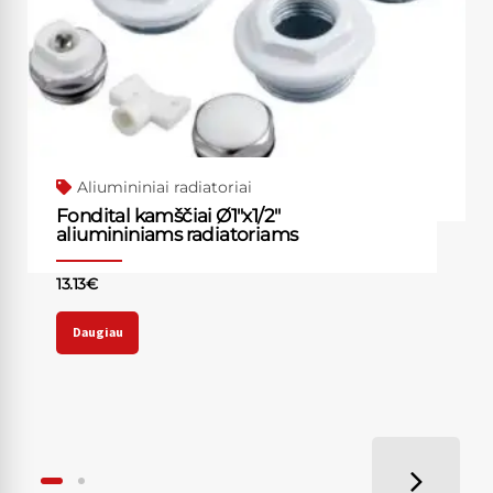
Aliumininiai radiatoriai
Fondital kamščiai Ø1″x1/2″
aliumininiams radiatoriams
13.13
€
Daugiau